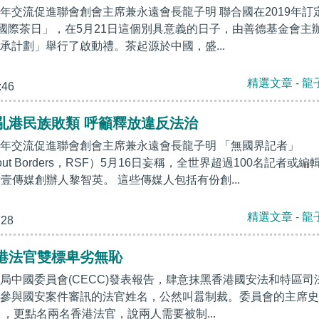
年交流促進聯會創會主席兼永遠會長龍子明 聯合國在2019年訂
「國際茶日」，在5月21日這個別具意義的日子，由善德基金會主
承計劃」舉行了啟動禮。茶起源於中國，盛...
精選文章 - 龍
:46
亂港民族敗類 呼籲釋放違反法治
年交流促進聯會創會主席兼永遠會長龍子明 「無國界記者」
Without Borders，RSF）5月16日妄稱，全世界超過100名記者或編
壹傳媒創辦人黎智英。 這些傳媒人包括有份創...
精選文章 - 龍
:28
港法官雙標卑劣無恥
局中國委員會(CECC)發表報告，肆意抹黑香港國安法和特區司
參與國安案件審訊的法官姓名，公然叫囂制裁。委員會的主席史
ith），更點名兩名香港法官，說兩人需要被制...