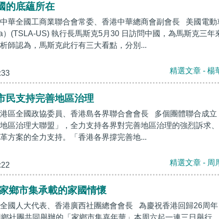
國的底蘊所在
中華全國工商業聯合會常委、香港中華總商會副會長 美國電動
a）(TSLA-US) 執行長馬斯克5月30 日訪問中國，為馬斯克三年
析師認為，馬斯克此行有三大看點，分別...
精選文章 - 楊
:33
市民支持完善地區治理
港區全國政協委員、香港島各界聯合會會長 多個團體聯合成立
地區治理大聯盟」，全力支持各界對完善地區治理的強烈訴求、
革方案的全力支持。「香港各界撐完善地...
精選文章 - 周
:22
 家鄉市集承載的家國情懷
全國人大代表、香港廣西社團總會會長 為慶祝香港回歸26周年
同鄉社團共同舉辦的「家鄉市集嘉年華」本周六起一連三日舉行