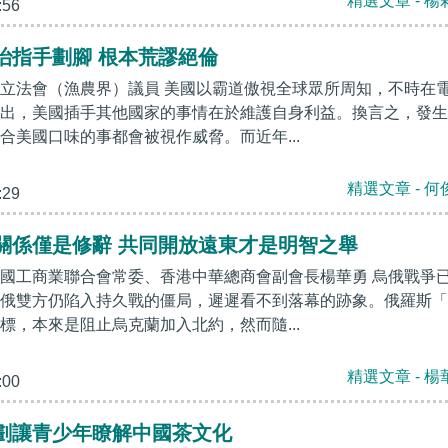
精選文章 - 楊
:56
治指手劃腳 根本荒謬絕倫
立法會（漁農界）議員 美國以霸道傲視全球眾所周知，不時在
出，美國插手其他國家的事情在於維護自身利益。換言之，發生
合美國口味的事都會被視作威脅。而近年...
精選文章 - 何
:29
關係僅是修辭 共同開放遠東才是明智之舉
國工商業聯合會常委、香港中華總商會副會長楊華勇 烏俄戰爭
俄雙方仍陷入持久戰的僵局，遲遲看不到落幕的跡象。俄羅斯「
標，本來是阻止烏克蘭加入北約，然而隨...
精選文章 - 楊
:00
劃讓青少年瞭解中國茶文化