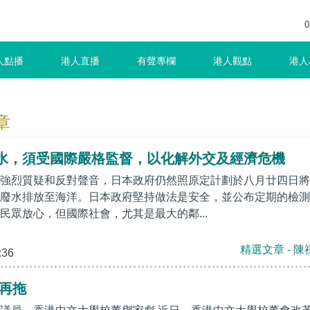
0
人點播
港人直播
有聲專欄
港人觀點
港人
章
水，須受國際嚴格監督，以化解外交及經濟危機
強烈質疑和反對聲音，日本政府仍然照原定計劃於八月廿四日將
廢水排放至海洋。日本政府堅持做法是安全，並公布定期的檢測
民眾放心，但國際社會，尤其是最大的鄰...
精選文章 - 陳
:36
能再拖