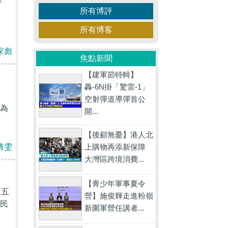
革
所有博評
所有博客
家彪
焦點新聞
【建軍節特輯】
轟-6N掛「驚雷-1」
員
空射彈道導彈首公
為
開...
【後顧無憂】港人北
上購物再添新保障
倩雯
大灣區跨境消費...
【青少年軍事夏令
，五
營】施俊輝走進粉嶺
民
新圍軍營任講者...