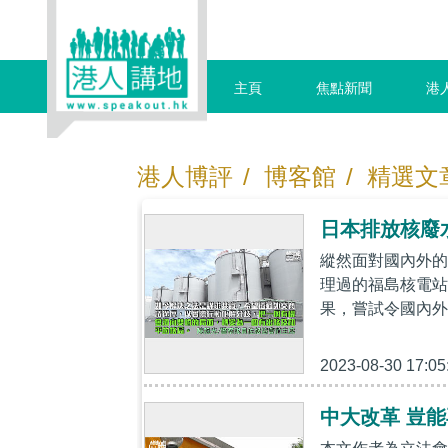
主頁
焦點新聞
港
港人博評
/
博客館
/
精選文
日本排放核廢
縱然面對國內外的
理過的福島核電站
果，嘗試令國內外
2023-08-30 17:05
中大改革 豈