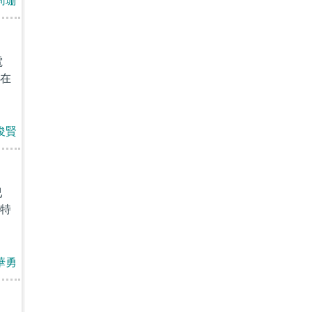
莉珊
電
在
俊賢
已
特
華勇