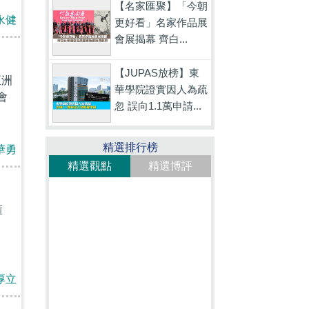
【名家匯聚】「今朝
永健
更好看」名家作品展
會展揭幕 齊白...
【JUPAS放榜】東
亞洲
華學院證實因人為疏
會
忽 誤向1.1萬申請...
精選排行榜
華勇
精選觀點
精選博評
雁
厚立