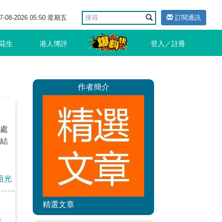
7-08-2026 05:50 星期五
訂閱通訊
花生
港人博評
登入／註冊
作者簡介
處
結
祖光
精選文章