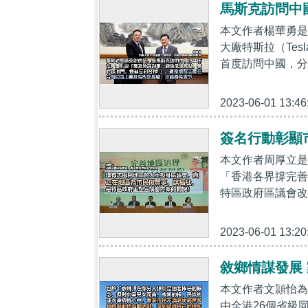
馬斯克訪問中
本文作者楊華勇是
大廠特斯拉（Tesl
首度訪問中國，分
2023-06-01 13:46
簽名行動彰顯
本文作者周厚立是
「香港各界撐完善
特區政府區議會改
2023-06-01 13:20
敘鄉情謀發展
本文作者文頴怡為
由全港26個省級