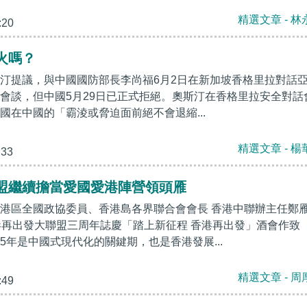
精選文章 - 林
:20
火嗎？
汀提議，與中國國防部長李尚福6月2日在新加坡香格里拉對話
會談，但中國5月29日已正式拒絕。奧斯汀在香格里拉安全對話
國在中國的「霸淩或脅迫面前絕不會退縮...
精選文章 - 楊
:33
盟繼續擔當愛國愛港陣營領頭雁
港區全國政協委員、香港島各界聯合會會長 香港中聯辦主任鄭
港再出發大聯盟三周年誌慶「踏上新征程 香港再出發」酒會作致
5年是中國式現代化的關鍵期，也是香港發展...
精選文章 - 周
:49