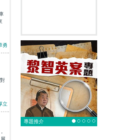
車
來
華勇
對
厚立
專題推介
，
，展