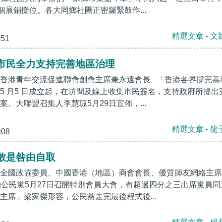
個展銷攤位。各大同鄉社團正密鑼緊鼓作...
精選文章 - 文
:51
市民全力支持完善地區治理
香港青年交流促進聯會創會主席兼永遠會長 「香港各界撐完善
5 月5 日成立起，在坊間及線上收集市民簽名，支持政府所提出
。大聯盟召集人李慧琼5月29日宣佈，...
精選文章 - 龍
:08
散是咎由自取
全國政協委員、中國香港（地區）商會會長、優質師友網絡主席
的公民黨5月27日召開特別會員大會，有超過四分之三出席黨員同
主席」梁家傑形容，公民黨走完最後程式後...