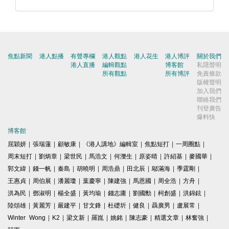
焦點新聞
港人點播
有聲專欄
港人觀點
港人花生
港人博評
關於我們
港人直播
編輯觀點
博客館
私隱聲明
所有觀點
所有博評
免責條款
版權聲明
加入我們
聯絡我們
刊登廣告
爆料快
博客館
屈穎妍
|
張瑞蓮
|
顧敏康
|
《港人講地》編輯室
|
焦點短打
|
一周圈點
|
周末短打
|
劉炳章
|
梁世民
|
馬浩文
|
何濼生
|
原姿晴
|
許紹基
|
麥國華
|
郭文緯
|
錢一帆
|
秦島
|
胡曉明
|
周浩鼎
|
田北辰
|
鄔滿海
|
季霆剛
|
王惠貞
|
周伯展
|
潘麗瓊
|
葉慶寧
|
陳建強
|
馬恩國
|
周全浩
|
方舟
|
洪為民
|
鄧淑明
|
楊全盛
|
黃均瑜
|
錢志庸
|
劉國勳
|
柯創盛
|
洪錦鉉
|
陸頌雄
|
黃麗芳
|
嚴建平
|
甘文鋒
|
杜礎圻
|
健良
|
聶廣男
|
盧展常
|
Winter Wong
|
K2
|
梁文新
|
羅崑
|
姚銘
|
陳志豪
|
精選文章
|
林奮強
|