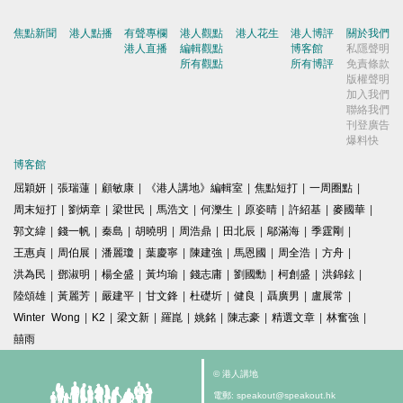
焦點新聞
港人點播
有聲專欄
港人觀點
港人花生
港人博評
關於我們
港人直播
編輯觀點
博客館
私隱聲明
所有觀點
所有博評
免責條款
版權聲明
加入我們
聯絡我們
刊登廣告
爆料快
博客館
屈穎妍
|
張瑞蓮
|
顧敏康
|
《港人講地》編輯室
|
焦點短打
|
一周圈點
|
周末短打
|
劉炳章
|
梁世民
|
馬浩文
|
何濼生
|
原姿晴
|
許紹基
|
麥國華
|
郭文緯
|
錢一帆
|
秦島
|
胡曉明
|
周浩鼎
|
田北辰
|
鄔滿海
|
季霆剛
|
王惠貞
|
周伯展
|
潘麗瓊
|
葉慶寧
|
陳建強
|
馬恩國
|
周全浩
|
方舟
|
洪為民
|
鄧淑明
|
楊全盛
|
黃均瑜
|
錢志庸
|
劉國勳
|
柯創盛
|
洪錦鉉
|
陸頌雄
|
黃麗芳
|
嚴建平
|
甘文鋒
|
杜礎圻
|
健良
|
聶廣男
|
盧展常
|
Winter Wong
|
K2
|
梁文新
|
羅崑
|
姚銘
|
陳志豪
|
精選文章
|
林奮強
|
囍雨
© 港人講地
電郵: speakout@speakout.hk