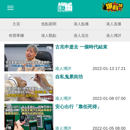
主頁
焦點新聞
港人點播
港人直播
有聲專欄
港人觀點
港人花生
港人博評
古兆申逝去 一個時代結束
港人博評
2022-01-13 17:21
自私鬼累街坊
港人博評
2022-01-08 07:00
安心出行「靠佢死得」
港人博評
2022-01-05 08:00