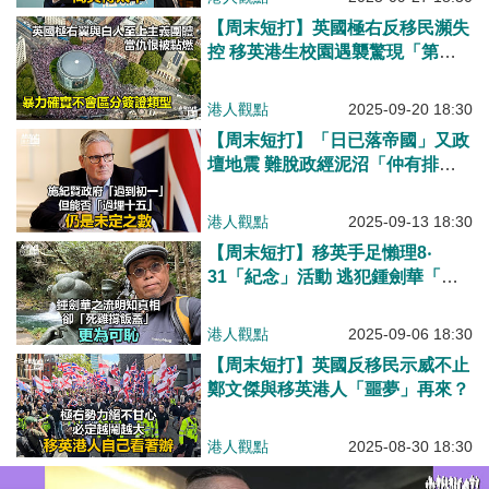
【周末短打】英國極右反移民瀕失
控 移英港生校園遇襲驚現「第一
滴血」？
港人觀點
2025-09-20 18:30
【周末短打】「日已落帝國」又政
壇地震 難脫政經泥沼「仲有排
衰」！
港人觀點
2025-09-13 18:30
【周末短打】移英手足懶理8‧
31「紀念」活動 逃犯鍾劍華「死
雞撑飯蓋」！
港人觀點
2025-09-06 18:30
【周末短打】英國反移民示威不止
鄭文傑與移英港人「噩夢」再來？
港人觀點
2025-08-30 18:30