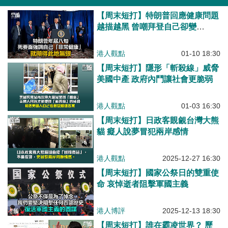
【周末短打】特朗普回應健康問題
越描越黑 曾嘲拜登自己卻變
「Sleepy Don」？
港人觀點
01-10 18:30
【周末短打】隱形「斬殺線」威脅
美國中產 政府內鬥讓社會更脆弱
港人觀點
01-03 16:30
【周末短打】日政客覬覦台灣大熊
貓 癡人說夢冒犯兩岸感情
港人觀點
2025-12-27 16:30
【周末短打】國家公祭日的雙重使
命 哀悼逝者阻擊軍國主義
港人博評
2025-12-13 18:30
【周末短打】誰在霸凌世界？ 歷