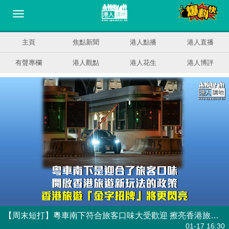
主頁
焦點新聞
港人點播
港人直播
有聲專欄
港人觀點
港人花生
港人博評
【周末短打】粵車南下符合旅客口味大受歡迎 擦亮香港旅遊「金字招牌」
港人觀點
| 周末短打
01-17 16:30