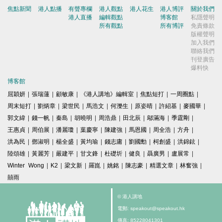
焦點新聞
港人點播
有聲專欄
港人觀點
港人花生
港人博評
關於我們
港人直播
編輯觀點
博客館
私隱聲明
所有觀點
所有博評
免責條款
版權聲明
加入我們
聯絡我們
刊登廣告
爆料快
博客館
屈穎妍
|
張瑞蓮
|
顧敏康
|
《港人講地》編輯室
|
焦點短打
|
一周圈點
|
周末短打
|
劉炳章
|
梁世民
|
馬浩文
|
何濼生
|
原姿晴
|
許紹基
|
麥國華
|
郭文緯
|
錢一帆
|
秦島
|
胡曉明
|
周浩鼎
|
田北辰
|
鄔滿海
|
季霆剛
|
王惠貞
|
周伯展
|
潘麗瓊
|
葉慶寧
|
陳建強
|
馬恩國
|
周全浩
|
方舟
|
洪為民
|
鄧淑明
|
楊全盛
|
黃均瑜
|
錢志庸
|
劉國勳
|
柯創盛
|
洪錦鉉
|
陸頌雄
|
黃麗芳
|
嚴建平
|
甘文鋒
|
杜礎圻
|
健良
|
聶廣男
|
盧展常
|
Winter Wong
|
K2
|
梁文新
|
羅崑
|
姚銘
|
陳志豪
|
精選文章
|
林奮強
|
囍雨
© 港人講地
電郵: speakout@speakout.hk
傳真: 85228041301