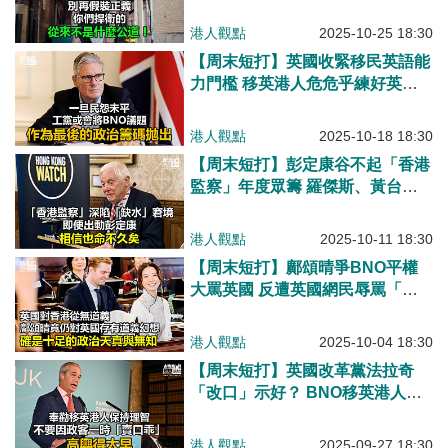
敢去調查嗎？
港人觀點
2025-10-25 18:30
【周末短打】英國收緊移民英語能
力門檻 移英港人危危乎練好英文
未？
港人觀點
2025-10-18 18:30
【周末短打】彭定康谷不起「香港
監察」年度眾籌 羅傑斯、黃台仰
演絕食籌款「馬騮戲」！
港人觀點
2025-10-11 18:30
【周末短打】鄺頌晴爭BNO平權
大罵英國 反遭英國網民辱罵「寄
生蟲」？
港人觀點
2025-10-04 18:30
【周末短打】英國改革黨法拉奇
「改口」示好？ BNO移英港人別
高興得太早！
港人觀點
2025-09-27 18:30