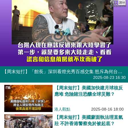
【周末短打】「館長」深圳看燈光秀百感交集 怒斥為何台灣飽受缺電之苦
港人觀點
| 周末短打
2025-08-23 16:30
【周末短打】美國加快建月球核反
應堆 危險賭注恐釀全球災難？
港人觀點
2025-08-16 18:00
【周末短打】美國蒙面執法理直氣
壯 不許香港警察免於被起底？