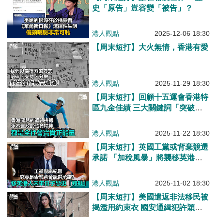
史「原告」豈容變「被告」？
港人觀點
2025-12-06 18:30
【周末短打】大火無情，香港有愛
港人觀點
2025-11-29 18:30
【周末短打】回顧十五運會香港特
區九金佳績 三大關鍵詞「突破、
傳承、榮耀」
港人觀點
2025-11-22 18:30
【周末短打】英國工黨或背棄競選
承諾 「加稅風暴」將襲移英港
人！
港人觀點
2025-11-02 18:30
【周末短打】美國遣返非法移民被
揭濫用約束衣 國安通緝犯許穎婷