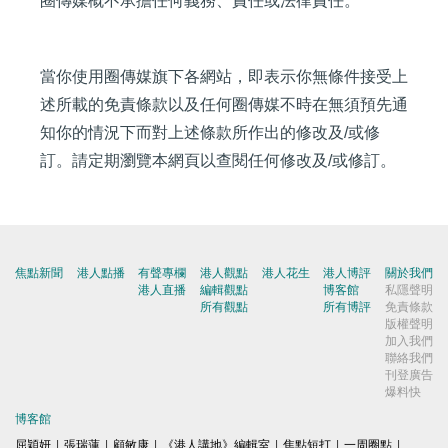
圈傳媒概不承擔任何義務、責任或法律責任。
當你使用圈傳媒旗下各網站，即表示你無條件接受上
述所載的免責條款以及任何圈傳媒不時在無須預先通
知你的情況下而對上述條款所作出的修改及/或修
訂。請定期瀏覽本網頁以查閱任何修改及/或修訂。
焦點新聞
港人點播
有聲專欄
港人觀點
港人花生
港人博評
關於我們
港人直播
編輯觀點
博客館
私隱聲明
所有觀點
所有博評
免責條款
版權聲明
加入我們
聯絡我們
刊登廣告
爆料快
博客館
屈穎妍
|
張瑞蓮
|
顧敏康
|
《港人講地》編輯室
|
焦點短打
|
一周圈點
|