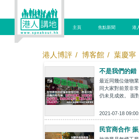
主頁
焦點新聞
港
港人博評
/
博客館
/
葉慶寧
不是我們的錯
最近同幾位做物業
同大家對前景非常
仍未見成效。 面
2021-07-18 09:00
民官商合作 