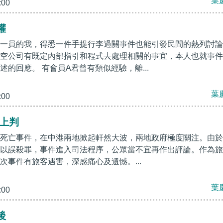
葉
:00
權
一員的我，得悉一件手提行李過關事件也能引發民間的熱列討論
空公司有既定內部指引和程式去處理相關的事宜，本人也就事件
的回應。 有會員A君曾有類似經驗，離...
葉
:00
判上判
死亡事件，在中港兩地掀起軒然大波，兩地政府極度關注。由於
以誤殺罪，事件進入司法程序，公眾當不宜再作出評論。作為旅
次事件有旅客遇害，深感痛心及遺憾。...
葉
:00
後