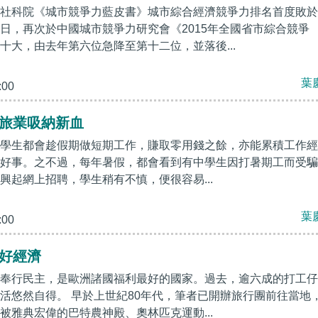
社科院《城市競爭力藍皮書》城市綜合經濟競爭力排名首度敗於
日，再次於中國城市競爭力研究會《2015年全國省市綜合競爭
十大，由去年第六位急降至第十二位，並落後...
葉
:00
 旅業吸納新血
學生都會趁假期做短期工作，賺取零用錢之餘，亦能累積工作經
好事。之不過，每年暑假，都會看到有中學生因打暑期工而受騙
興起網上招聘，學生稍有不慎，便很容易...
葉
:00
不好經濟
奉行民主，是歐洲諸國福利最好的國家。過去，逾六成的打工仔
活悠然自得。 早於上世紀80年代，筆者已開辦旅行團前往當地
被雅典宏偉的巴特農神殿、奧林匹克運動...