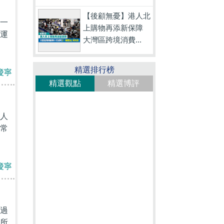
【後顧無憂】港人北
一
上購物再添新保障
運
大灣區跨境消費...
精選排行榜
慶寧
精選觀點
精選博評
人
常
慶寧
過
所