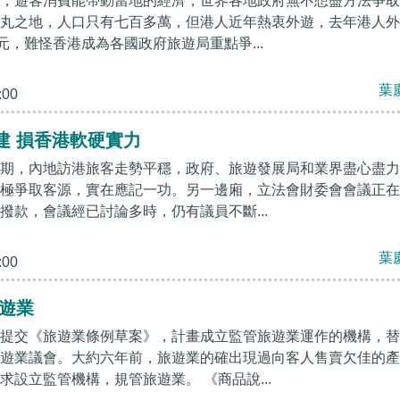
，遊客消費能帶動當地的經濟，世界各地政府無不想盡方法爭取
丸之地，人口只有七百多萬，但港人近年熱衷外遊，去年港人外
元，難怪香港成為各國政府旅遊局重點爭...
葉
:00
建 損香港軟硬實力
期，內地訪港旅客走勢平穩，政府、旅遊發展局和業界盡心盡力
極爭取客源，實在應記一功。另一邊廂，立法會財委會會議正在
撥款，會議經已討論多時，仍有議員不斷...
葉
:00
旅遊業
提交《旅遊業條例草案》，計畫成立監管旅遊業運作的機構，替
遊業議會。大約六年前，旅遊業的確出現過向客人售賣欠佳的產
求設立監管機構，規管旅遊業。 《商品說...