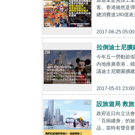
旅遊業是無煙工業
客。香港雖然是彈
總消費達180億港
2017-06-25 05:00
拉倒迪士尼擴
今年五一勞動節假
內地推廣香港，積
議迪士尼樂園擴建
2017-05-01 23:00
設旅遊局 救
政府近日向立法會
「百病纏身」的旅
品，當時有聲音要