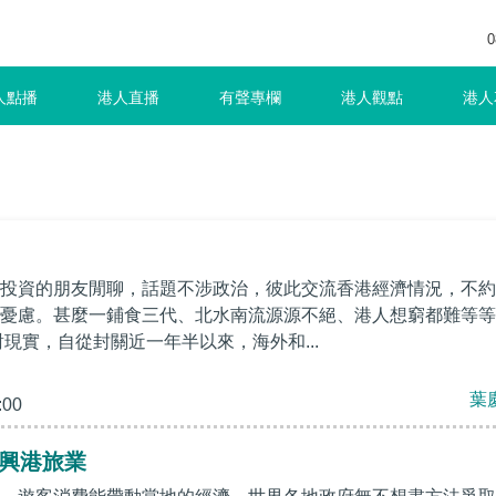
0
人點播
港人直播
有聲專欄
港人觀點
港人
投資的朋友閒聊，話題不涉政治，彼此交流香港經濟情況，不約
憂慮。甚麼一鋪食三代、北水南流源源不絕、港人想窮都難等等
對現實，自從封關近一年半以來，海外和...
葉
:00
振興港旅業