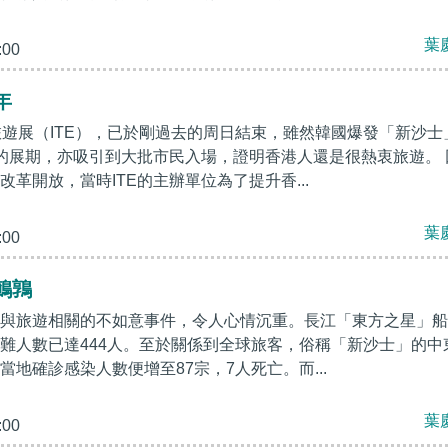
葉
:00
年
旅遊展（ITE），已於剛過去的周日結束，雖然韓國爆發「新沙士
的展期，亦吸引到大批市民入場，證明香港人還是很熱衷旅遊。 
革開放，當時ITE的主辦單位為了提升香...
葉
:00
鵪鶉
與旅遊相關的不如意事件，令人心情沉重。長江「東方之星」船
難人數已達444人。至於關係到全球旅客，俗稱「新沙士」的中
地確診感染人數便增至87宗，7人死亡。而...
葉
:00