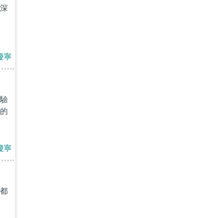
深
慶寧
驗
的
慶寧
都
，