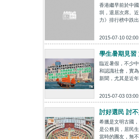
香港繼早前於中國
圳，退居次席。近
力》排行榜中跌出
2015-07-10 02:00
學生暑期見習
臨近暑假，不少中
和認識社會，實為
新聞，尤其是近年
2015-07-03 03:00
討好選民 討
希臘是文明古國，
是公務員，居民生
當時的團友，無不