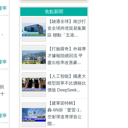
慶寧
焦點新聞
【鏈通全球】南沙打
造全球跨境貿易集聚
，
區 聯動「五港...
【打臉羅奇】外籍專
才據報陸續回流 甲
慶寧
廈出租率改善豪...
【人工智能】國產大
模型競爭不比價格比
圳
價值 DeepSeek...
十
【建軍節特輯】
轟-6N掛「驚雷-1」
慶寧
空射彈道導彈首公
開...