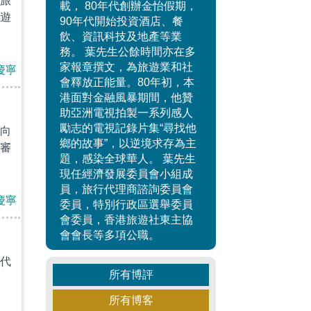
旅
載， 80年代創辦金怡假期，
遊
90年代開始投資酒店、餐
飲、資訊科技及地產等業
務。 葉先生公餘時間亦在多
家報章撰文，為旅遊業和社
慶寧
會釋放正能量。80年初，本
港面對金融風暴期間，他贊
助亞洲電視拍製一系列感人
勵志的電視記錄片集“尋找他
向
鄉的故事”，以逆境求存為主
審
題，感染全球華人。 葉先生
現任經濟發展委員會小組成
員，旅行代理商諮詢委員會
慶寧
委員，特別行政區選舉委員
會委員，香港旅遊社東主協
會會長等多項公職。
代
所有博評
所有博客