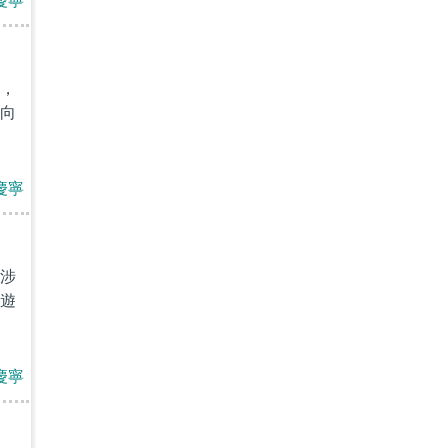
慶寧
，
向
慶寧
涉
遊
慶寧