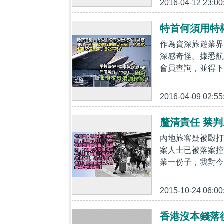
2016-04-12 23:00
特首何須用特
作為資深旅遊業界
深感奇怪。據悉航
會員查詢，並得下述
2016-04-09 02:55
釐清責任 禁
內地旅客疑被毆打
案人士已被落案控
業一份子，我對今
2015-10-24 06:00
香港沒本錢落