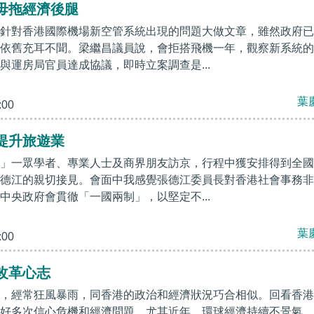
毋拖經濟後腿
針對香港國際機場新空管系統出現的問題大做文章，雖然政府已
依舊充耳不聞。梁繼昌議員說，會拒搭飛機一年，觀察新系統的
與運房局官員達成協議，即時立案調查是...
葉
:00
提升旅遊業
」一眾學者、專業人士及商界朋友訪京，行程中獲安排得到全國
德江的親切接見。會面中我感覺張德江委員長對香港社會事務非
中央政府會貫徹「一國兩制」，以堅定不...
葉
:00
改革心志
，經常狂風暴雨，同香港的政治和經濟狀況巧合相似。回看香港
好多次信心危機和經濟問題。尤其近年，環球經濟持續不景氣，