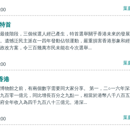
葉
:00
任特首
最後階段，三個候選人經已產生，特首選舉關乎香港未來的發展
。遺憾泛民主派在一四年發動佔領運動，嚴重損害香港形象和經
政改方案，令三百幾萬市民未能在今次選舉...
葉
:00
香港
博物館之前，有兩個數字需要同大家分享。 第一，二○一六年深
九百零一億元，同比增長百分之九點一，相當於港幣八千八百五
府全年收入為四千九百八十三億元。港深...
葉
:00