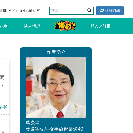
8-08-2026 15:43 星期六
訂閱通訊
花生
港人博評
登入／註冊
作者簡介
而
，
慶寧
葉慶寧
葉慶寧先生從事旅遊業逾40