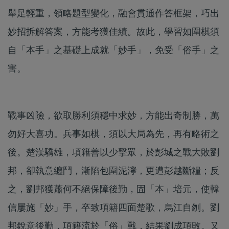
舉足輕重，領略題型變化，融會貫通作答框架，巧出
妙招拆解答案，方能考獲佳績。故此，學習如圍棋須
自「本手」之基礎上成就「妙手」，免受「俗手」之
害。
戰事凶險，欲取勝利須穩中求妙，方能出奇制勝，萬
勿好大喜功。兵事如棋，須以大局為先，再有略術之
後。楚漢驕雄，項籍善以少擊眾，於彭城之戰大敗劉
邦，卻執意纏鬥，漸陷包圍泥濘，更遭彭越斷糧；反
之，劉邦獲蕭何不絕保障後勤，固「本」培元，使韓
信屢施「妙」手，卒致項籍四面楚歌，烏江自刎。劉
邦銳意後勤，項籍流於「俗」戰，結果劉成項敗。又