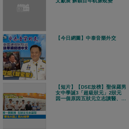
文獻展 解鎖百年軌脈蛻變
【今日網圖】中泰音樂外交
【短片】【DSE放榜】聖保羅男
女中學誕3「超級狀元」2狀元
因一個原因五狀元立志讀醫、
「最強大腦」用AI輔讀學