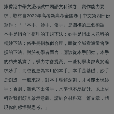
據香港中學文憑考試中國語文科試卷二寫作能力要
求，取材自2022年高考新高考全國卷｜中文第四部份
寫作：「『本手、妙手、俗手』是圍棋的三個術語。
本手是指合乎棋理的正規下法；妙手是指出人意料的
精妙下法；俗手是指貌似合理，而從全域看通常會受
損的下法。對於初學者而言，應該從本手開始，本手
的功夫紮實了，棋力才會提高。一些初學者熱衷於追
求妙手，而忽視更為常用的本手。本手是基礎，妙手
是創造。一般來說，對本手理解深刻，才可能出現妙
手；否則，難免下出俗手，水準也不易提升。以上材
料對我們頗具啟示意義。請結合材料寫一篇文章，體
現你的感悟與思考。」