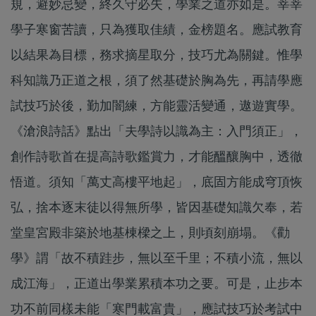
規，避妙忌變，終久守必失，學業之道亦如是。莘莘
學子寒窗苦讀，只為獲取佳績，金榜題名。應試教育
以結果為目標，務求摘星取分，技巧尤為關鍵。惟學
科知識乃正道之根，須了然基礎於胸為先，再請學應
試技巧於後，勤加闇練，方能靈活變通，遨遊實學。
《滄浪詩話》點出「夫學詩以識為主：入門須正」，
創作詩歌首在提高詩歌鑑賞力，才能醞釀胸中，透徹
悟道。須知「萬丈高樓平地起」，底固方能成穹頂恢
弘，捨本逐末徒以得無所學，皆因基礎知識欠奉，若
堂皇宮殿非築於地基棟樑之上，則頃刻崩塌。《勸
學》謂「故不積跬步，無以至千里；不積小流，無以
成江海」，正道出學業累積本功之要。可是，止步本
功不前同樣未能「寒門載富貴」，應試技巧於考試中