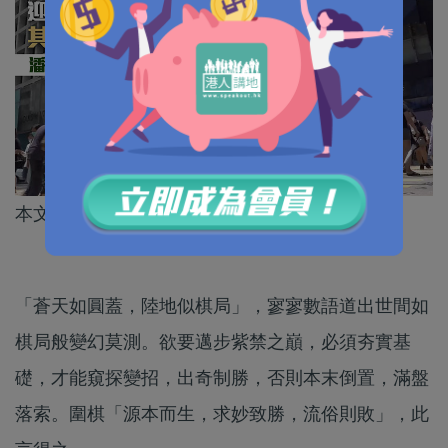
本文作者為城市智庫成員潘俊恩
「蒼天如圓蓋，陸地似棋局」，寥寥數語道出世間如
棋局般變幻莫測。欲要邁步紫禁之巔，必須夯實基
礎，才能窺探變招，出奇制勝，否則本末倒置，滿盤
落索。圍棋「源本而生，求妙致勝，流俗則敗」，此