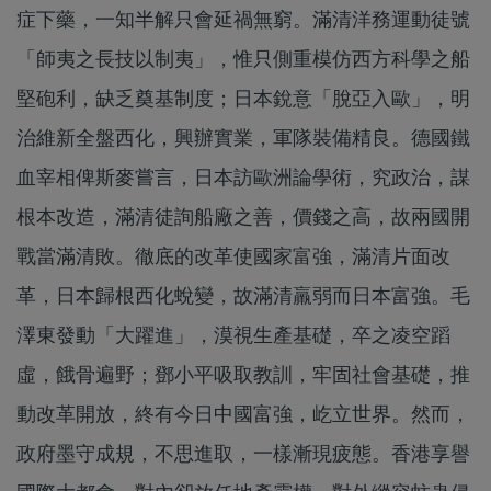
症下藥，一知半解只會延禍無窮。滿清洋務運動徒號
「師夷之長技以制夷」，惟只側重模仿西方科學之船
堅砲利，缺乏奠基制度；日本銳意「脫亞入歐」，明
治維新全盤西化，興辦實業，軍隊裝備精良。德國鐵
血宰相俾斯麥嘗言，日本訪歐洲論學術，究政治，謀
根本改造，滿清徒詢船廠之善，價錢之高，故兩國開
戰當滿清敗。徹底的改革使國家富強，滿清片面改
革，日本歸根西化蛻變，故滿清羸弱而日本富強。毛
澤東發動「大躍進」，漠視生產基礎，卒之凌空蹈
虛，餓骨遍野；鄧小平吸取教訓，牢固社會基礎，推
動改革開放，終有今日中國富強，屹立世界。然而，
政府墨守成規，不思進取，一樣漸現疲態。香港享譽