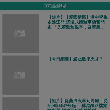
你可能感興趣
【短片】【愛國情懷】港中學生
走進江門 沉浸式體驗華僑奮鬥
史 「先輩勤勉艱辛，吾輩應為
國加油！」
【今日網圖】豈止數學天才？
【短片】從蒸汽火車到高鐵！從
5小時到47分鐘！ 穗港鐵路檔案