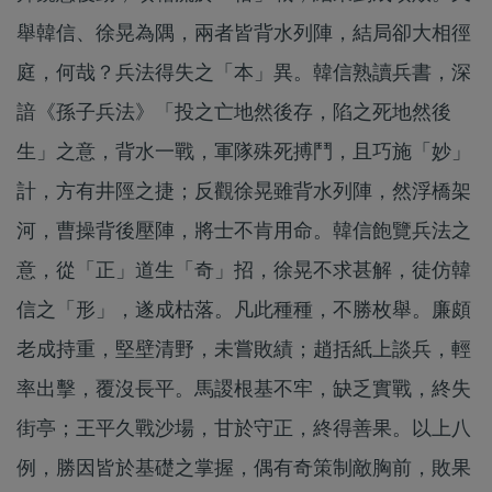
舉韓信、徐晃為隅，兩者皆背水列陣，結局卻大相徑
庭，何哉？兵法得失之「本」異。韓信熟讀兵書，深
諳《孫子兵法》「投之亡地然後存，陷之死地然後
生」之意，背水一戰，軍隊殊死搏鬥，且巧施「妙」
計，方有井陘之捷；反觀徐晃雖背水列陣，然浮橋架
河，曹操背後壓陣，將士不肯用命。韓信飽覽兵法之
意，從「正」道生「奇」招，徐晃不求甚解，徒仿韓
信之「形」，遂成枯落。凡此種種，不勝枚舉。廉頗
老成持重，堅壁清野，未嘗敗績；趙括紙上談兵，輕
率出擊，覆沒長平。馬謖根基不牢，缺乏實戰，終失
街亭；王平久戰沙場，甘於守正，終得善果。以上八
例，勝因皆於基礎之掌握，偶有奇策制敵胸前，敗果