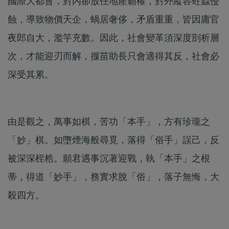
國際大都會，對內卻放任地產霸權，對外縱容蛀蟲侵
蝕，導致物價天企，蝸居奢侈，矛盾重重，皆因庸官
夜郎自大，濫竽充數。因此，社會變革須深度剖析層
次，才能迎刃而解，揠苗助長只會適得其反，社會必
深受其累。
由是觀之，萬事如棋，苦功「本手」，方有珍瓏之
「妙」棋。如墮煙海般尋覓，落得「俗手」誤己，反
被深深桎梏。願君遇事沉著迎戰，執「本手」之根
蒂，得道「妙手」，務實求脫「俗」，落子無悔，大
殺四方。