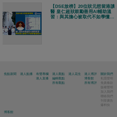
【DSE放榜】20位狀元想留港讀
醫 皇仁超狀鼓勵善用AI輔助溫
習：與其擔心被取代不如學懂擁
抱AI
焦點新聞
港人點播
有聲專欄
港人觀點
港人花生
港人博評
關於我們
港人直播
編輯觀點
博客館
私隱聲明
所有觀點
所有博評
免責條款
版權聲明
加入我們
聯絡我們
刊登廣告
爆料快
博客館