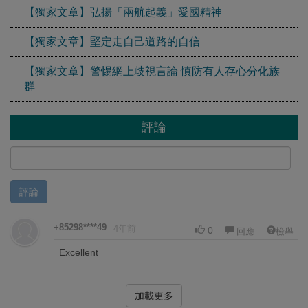
【獨家文章】弘揚「兩航起義」愛國精神
【獨家文章】堅定走自己道路的自信
【獨家文章】警惕網上歧視言論 慎防有人存心分化族
群
評論
評論
+85298****49
4年前
0
回應
檢舉
Excellent
加載更多