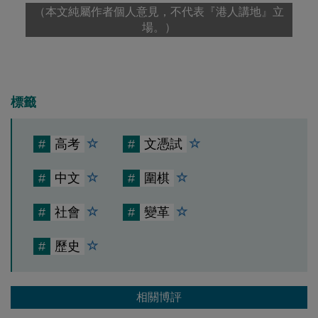
（本文純屬作者個人意見，不代表『港人講地』立
場。）
標籤
#
高考
#
文憑試
#
中文
#
圍棋
#
社會
#
變革
#
歷史
相關博評