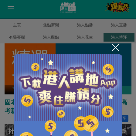
主頁
焦點新聞
港人點播
港人直播
有聲專欄
港人觀點
港人花生
港人博評
精選文章
作者其他博評
固本求妙萬事興，捨源流俗滿盤輸（2022年高
考新高考全國卷｜中文第四部份寫作）
讚好
5
分享