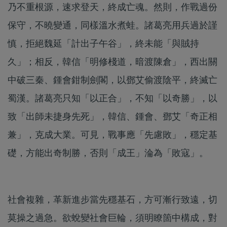
乃不重根源，速求登天，終成亡魂。然則，作戰過份
保守，不曉變通，同樣溫水煮蛙。諸葛亮用兵過於謹
慎，拒絕魏延「計出子午谷」，終未能「與賊持
久」；相反，韓信「明修棧道，暗渡陳倉」，西出關
中破三秦、鍾會鉗制劍閣，以鄧艾偷渡陰平，終滅亡
蜀漢。諸葛亮只知「以正合」，不知「以奇勝」，以
致「出師未捷身先死」，韓信、鍾會、鄧艾「奇正相
兼」，克成大業。可見，戰事應「先慮敗」，穩定基
礎，方能出奇制勝，否則「成王」淪為「敗寇」。
社會複雜，革新進步當先穩基石，方可漸行致遠，切
莫操之過急。欲蛻變社會巨輪，須明瞭箇中構成，對