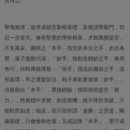
言得之。
學海無涯，追求成就宜紮根基礎，及後請學竅門，切
忌一步登天。擁有堅實的學術根基，才能萬變從宗，
不失風采。圍棋之「本手」指安於本分之手，步步為
營，落子盡顯功深；「妙手」指創造精妙之手，佈局
奇巧，待時厚積薄發；「俗手」指流於庸俗之手，漠
視返璞，卒之通盤皆沒。執子者欲要達致「妙手」，
須脫胎自「本手」，累積經驗，按部就班提升「棋
力」，然後穩中求變，創造契機，絕不憚於突破，方
能對弈如流；相反，若只習所謂「速勝」之歪道，闕
漏基礎，只會慘敗收場；又或設限「本手」，墨守成