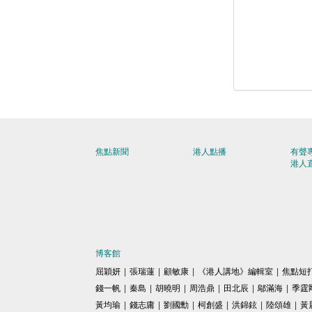
焦點新聞
港人點播
有聲
港人
博客館
屈穎妍
|
張瑞蓮
|
顧敏康
|
《港人講地》編輯室
|
焦點短
錢一帆
|
秦島
|
胡曉明
|
周浩鼎
|
田北辰
|
鄔滿海
|
季霆
黃均瑜
|
錢志庸
|
劉國勳
|
柯創盛
|
洪錦鉉
|
陸頌雄
|
黃