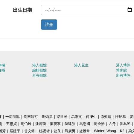
出生日期
註冊
專欄
港人觀點
港人花生
港人博評
直播
編輯觀點
博客館
所有觀點
所有博評
打
|
一周圈點
|
周末短打
|
劉炳章
|
梁世民
|
馬浩文
|
何濼生
|
原姿晴
|
許紹基
|
麥
剛
|
王惠貞
|
周伯展
|
潘麗瓊
|
葉慶寧
|
陳建強
|
馬恩國
|
周全浩
|
方舟
|
洪為民
|
麗芳
|
嚴建平
|
甘文鋒
|
杜礎圻
|
健良
|
聶廣男
|
盧展常
|
Winter Wong
|
K2
|
梁