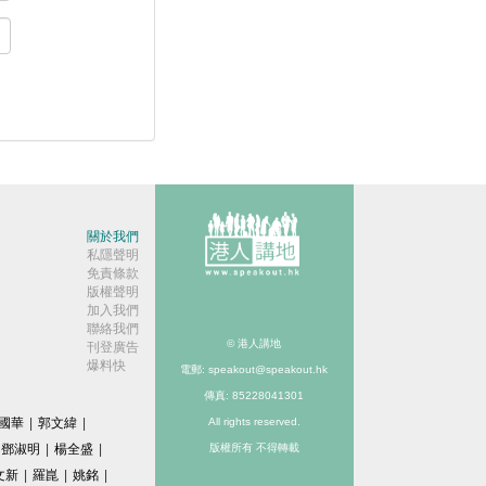
關於我們
私隱聲明
免責條款
版權聲明
加入我們
聯絡我們
© 港人講地
刊登廣告
爆料快
電郵: speakout@speakout.hk
傳真: 85228041301
國華
|
郭文緯
|
All rights reserved.
鄧淑明
|
楊全盛
|
版權所有 不得轉載
文新
|
羅崑
|
姚銘
|