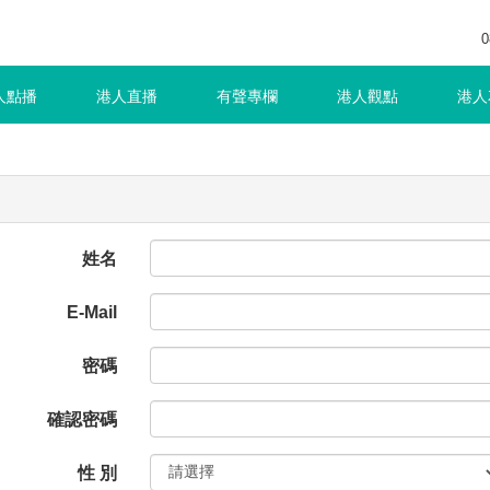
0
人點播
港人直播
有聲專欄
港人觀點
港人
姓名
E-Mail
密碼
確認密碼
性 別