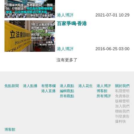
港人博評
2021-07-01 10:29
百家爭鳴‧香港
港人博評
2016-06-25 03:00
沒有更多了
焦點新聞
港人點播
有聲專欄
港人觀點
港人花生
港人博評
關於我們
港人直播
編輯觀點
博客館
私隱聲明
所有觀點
所有博評
免責條款
版權聲明
加入我們
聯絡我們
刊登廣告
爆料快
博客館