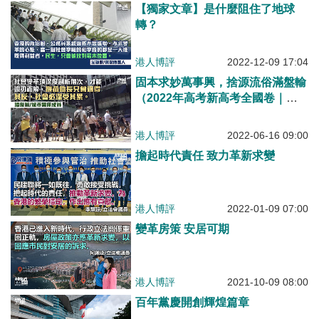
【獨家文章】是什麼阻住了地球
轉？
港人博評
2022-12-09 17:04
固本求妙萬事興，捨源流俗滿盤輸
（2022年高考新高考全國卷｜中
文第四部份寫作）
港人博評
2022-06-16 09:00
擔起時代責任 致力革新求變
港人博評
2022-01-09 07:00
變革房策 安居可期
港人博評
2021-10-09 08:00
百年黨慶開創輝煌篇章