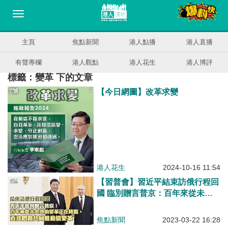
主頁
焦點新聞
港人點播
港人直播
有聲專欄
港人觀點
港人花生
港人博評
標籤：變革 下的文章
【今日網圖】改革求變
港人花生
2024-10-16 11:54
【習普會】習近平結束訪俄行程回
國 臨別贈言普京：百年來從未出
現的變革正在降臨，而我們將共同
推動這變革
焦點新聞
2023-03-22 16:28