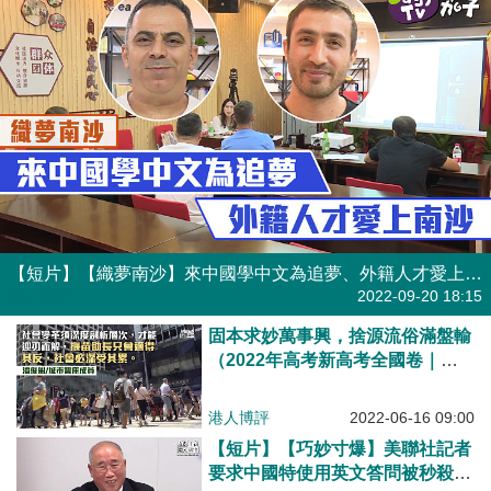
【短片】【織夢南沙】來中國學中文為追夢、外籍人才愛上南沙
港人點播
2022-09-20 18:15
固本求妙萬事興，捨源流俗滿盤輸
（2022年高考新高考全國卷｜中
文第四部份寫作）
港人博評
2022-06-16 09:00
【短片】【巧妙寸爆】美聯社記者
要求中國特使用英文答問被秒殺、