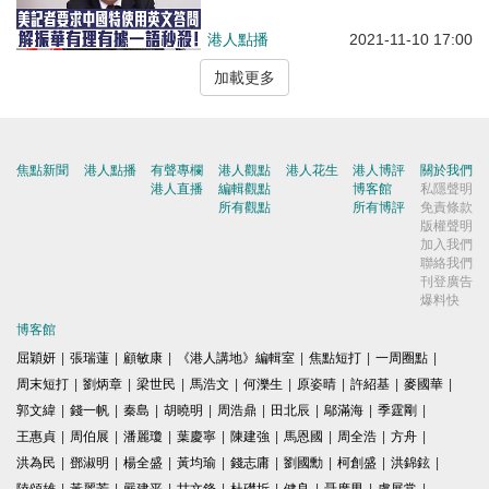
中國氣候變化事務特使解振華：你
何不用中文提問？
港人點播
2021-11-10 17:00
加載更多
焦點新聞
港人點播
有聲專欄
港人觀點
港人花生
港人博評
關於我們
港人直播
編輯觀點
博客館
私隱聲明
所有觀點
所有博評
免責條款
版權聲明
加入我們
聯絡我們
刊登廣告
爆料快
博客館
屈穎妍
|
張瑞蓮
|
顧敏康
|
《港人講地》編輯室
|
焦點短打
|
一周圈點
|
周末短打
|
劉炳章
|
梁世民
|
馬浩文
|
何濼生
|
原姿晴
|
許紹基
|
麥國華
|
郭文緯
|
錢一帆
|
秦島
|
胡曉明
|
周浩鼎
|
田北辰
|
鄔滿海
|
季霆剛
|
王惠貞
|
周伯展
|
潘麗瓊
|
葉慶寧
|
陳建強
|
馬恩國
|
周全浩
|
方舟
|
洪為民
|
鄧淑明
|
楊全盛
|
黃均瑜
|
錢志庸
|
劉國勳
|
柯創盛
|
洪錦鉉
|