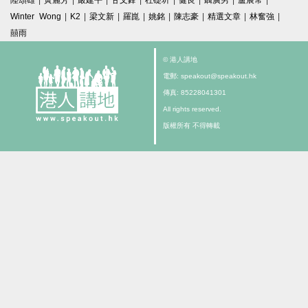
陸頌雄
|
黃麗芳
|
嚴建平
|
甘文鋒
|
杜礎圻
|
健良
|
聶廣男
|
盧展常
|
Winter Wong
|
K2
|
梁文新
|
羅崑
|
姚銘
|
陳志豪
|
精選文章
|
林奮強
|
囍雨
© 港人講地
電郵: speakout@speakout.hk
傳真: 85228041301
All rights reserved.
版權所有 不得轉載