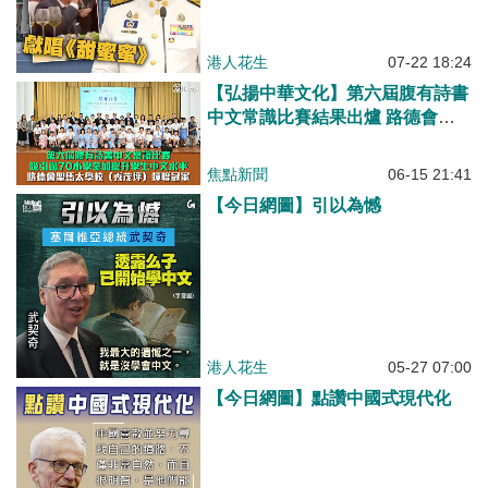
港人花生
07-22 18:24
【弘揚中華文化】第六屆腹有詩書
中文常識比賽結果出爐 路德會聖
馬太學校（秀茂坪）蟬聯冠軍
焦點新聞
06-15 21:41
【今日網圖】引以為憾
港人花生
05-27 07:00
【今日網圖】點讚中國式現代化