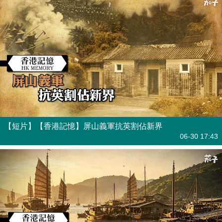
【短片】【香港記憶】屏山義軍抗英割佔新界
港人點播
06-30 17:43