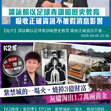
【短片】譚詠麟以足球青訓喻歷史教育 吸收正確資訊不被假消息影響
港人點播
2025-09-06 21:36
【K2搜尋丨第四季】EP138：紫禁城的一場火，燒掉3億財富，灰燼淘出1.7萬兩黃金