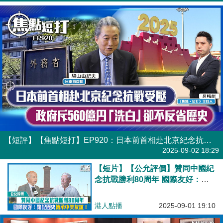
【短評】【焦點短打】EP920：日本前首相赴北京紀念抗戰受壓 政府斥560億円「洗白」卻不反省歷史
港人直播
2025-09-02 18:29
【短片】【公允評價】贊同中國紀
念抗戰勝利80周年 國際友好：銘
記歷史傳承中美友誼！
港人點播
2025-09-01 19:10