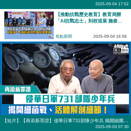
港人直播
2025-09-04 17:52
【推動抗戰歷史教育】教育局辦
「AI抗戰志士」到校巡展 施俊
輝：助拉近學生與歷史距離
焦點新聞
2025-09-04 16:58
【短片】【再添新罪證】侵華日軍731部隊少年兵 揭開細菌戰、活體解剖細節！
港人點播
2025-09-03 07:30