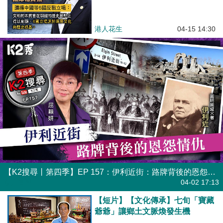
港人花生
04-15 14:30
【K2搜尋丨第四季】EP 157：伊利近街：路牌背後的恩怨情仇
港人直播
04-02 17:13
【短片】【文化傳承】七旬「寶藏
爺爺」讓鄉土文脈煥發生機