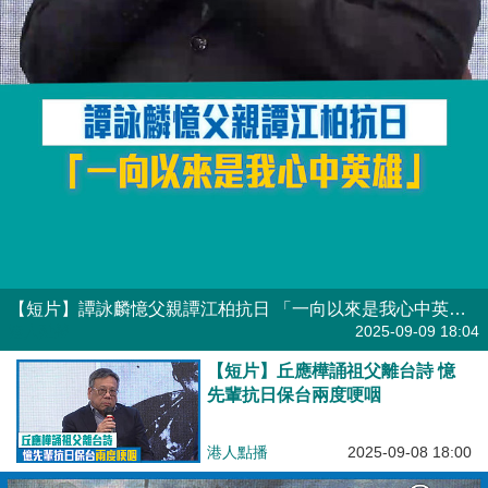
【短片】譚詠麟憶父親譚江柏抗日 「一向以來​是我心中英雄」
港人點播
2025-09-09 18:04
【短片】丘應樺誦祖父離台詩 憶
先輩抗日保台兩度哽咽
港人點播
2025-09-08 18:00