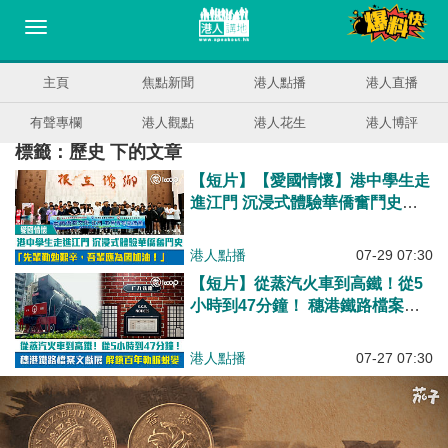
主頁
焦點新聞
港人點播
港人直播
有聲專欄
港人觀點
港人花生
港人博評
標籤：歷史 下的文章
【短片】【愛國情懷】港中學生走
進江門 沉浸式體驗華僑奮鬥史
「先輩勤勉艱辛，吾輩應為國加
油！」
港人點播
07-29 07:30
【短片】從蒸汽火車到高鐵！從5
小時到47分鐘！ 穗港鐵路檔案文
獻展 解鎖百年軌脈蛻變
港人點播
07-27 07:30