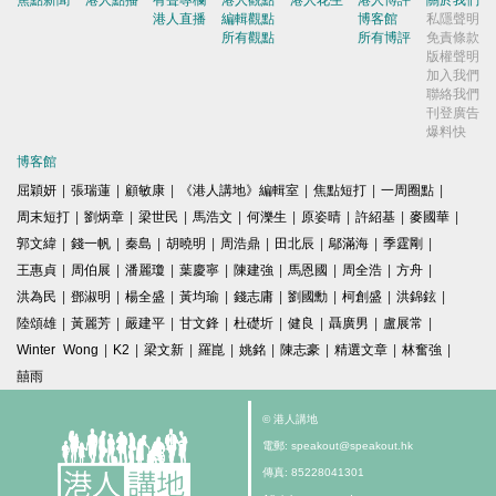
焦點新聞
港人點播
有聲專欄
港人觀點
港人花生
港人博評
關於我們
港人直播
編輯觀點
博客館
私隱聲明
所有觀點
所有博評
免責條款
版權聲明
加入我們
聯絡我們
刊登廣告
爆料快
博客館
屈穎妍
|
張瑞蓮
|
顧敏康
|
《港人講地》編輯室
|
焦點短打
|
一周圈點
|
周末短打
|
劉炳章
|
梁世民
|
馬浩文
|
何濼生
|
原姿晴
|
許紹基
|
麥國華
|
郭文緯
|
錢一帆
|
秦島
|
胡曉明
|
周浩鼎
|
田北辰
|
鄔滿海
|
季霆剛
|
王惠貞
|
周伯展
|
潘麗瓊
|
葉慶寧
|
陳建強
|
馬恩國
|
周全浩
|
方舟
|
洪為民
|
鄧淑明
|
楊全盛
|
黃均瑜
|
錢志庸
|
劉國勳
|
柯創盛
|
洪錦鉉
|
陸頌雄
|
黃麗芳
|
嚴建平
|
甘文鋒
|
杜礎圻
|
健良
|
聶廣男
|
盧展常
|
Winter Wong
|
K2
|
梁文新
|
羅崑
|
姚銘
|
陳志豪
|
精選文章
|
林奮強
|
囍雨
© 港人講地
電郵: speakout@speakout.hk
傳真: 85228041301