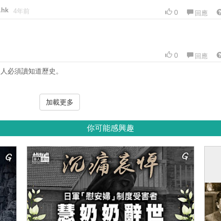
.hk
4年前
0
回應
0
回應
國人必須讀知道歷史。
加載更多
你可能感興趣