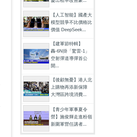
廈出租率改善豪...
【人工智能】國產大
模型競爭不比價格比
價值 DeepSeek...
，
【建軍節特輯】
轟-6N掛「驚雷-1」
空射彈道導彈首公
開...
中
【後顧無憂】港人北
前
上購物再添新保障
大灣區跨境消費...
史
有
【青少年軍事夏令
營】施俊輝走進粉嶺
日
新圍軍營任講者...