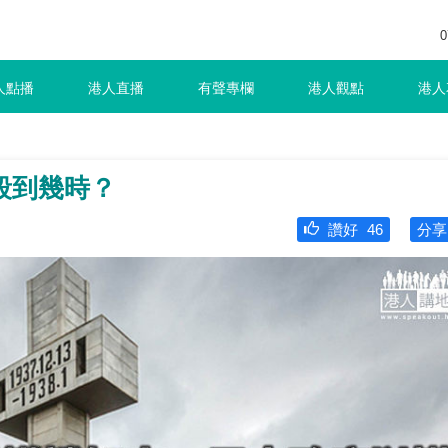
0
人點播
港人直播
有聲專欄
港人觀點
港人
殺到幾時？
讚好
46
分享