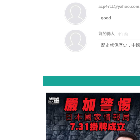
acp4711@yahoo.com
good
龍的傳人
4年前
歷史就係歷史，中