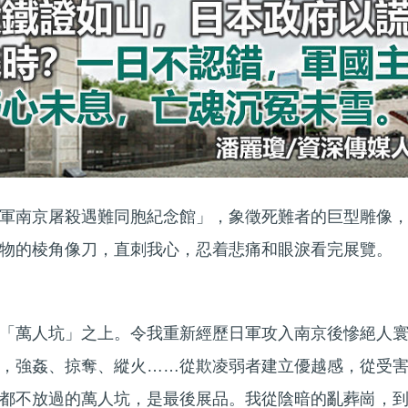
軍南京屠殺遇難同胞紀念館」，象徵死難者的巨型雕像
物的棱角像刀，直刺我心，忍着悲痛和眼淚看完展覽。
「萬人坑」之上。令我重新經歷日軍攻入南京後慘絕人
，強姦、掠奪、縱火……從欺凌弱者建立優越感，從受
都不放過的萬人坑，是最後展品。我從陰暗的亂葬崗，