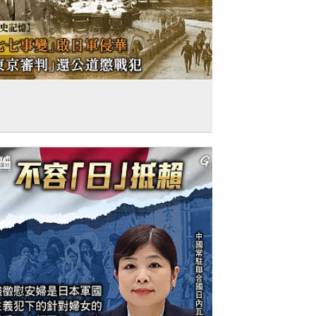
短片】【歷史記憶】「七七事變」啟日軍
華 「東京審判」還公道懲戰犯