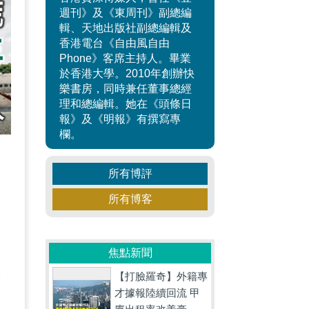
週刊》及《東周刊》副總編
輯、天地出版社副總編輯及
香港電台《自由風自由
Phone》客席主持人。畢業
於香港大學。2010年創辦快
樂書房，同時兼任董事總經
理和總編輯。她在《頭條日
報》及《明報》有撰寫專
欄。
，
所有博評
所有博客
寰
焦點新聞
【打臉羅奇】外籍專
害
才據報陸續回流 甲
到