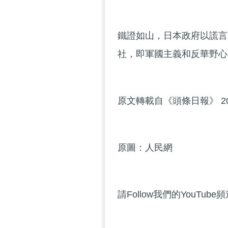
鐵證如山，日本政府以謊言
社，即軍國主義和反華野心
原文轉載自《頭條日報》 20
原圖：人民網
請Follow我們的YouTube