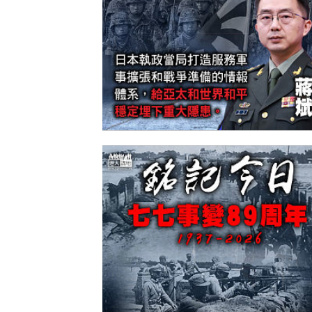
【今日網圖】嚴加警惕