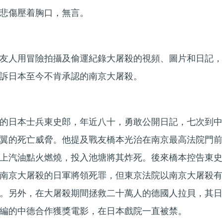
悲傷壓着胸口，無言。
友人用冒險拍攝及偷運紀錄大屠殺的視頻、圖片和日記
訴日本至今不肯承認的南京大屠殺。
的日本士兵東史郎，年近八十，勇敢公開日記，七次到
翼的死亡威脅。他提及戰友橋本光治在南京最高法院門
上汽油點火燃燒，投入池塘將其炸死。後來橋本控告東
南京大屠殺的日軍將領死罪，但東京法院以南京大屠殺
。另外，在大屠殺期間拯救二十萬人的德國人拉貝，其
編的中德合作獲獎電影，在日本戲院一直被禁。