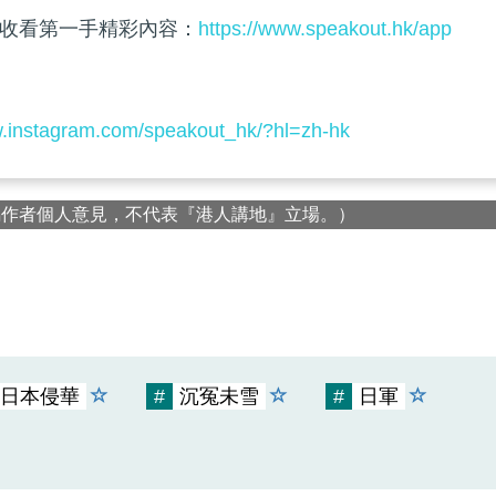
收看第一手精彩內容：
https://www.speakout.hk/app
w.instagram.com/speakout_hk/?hl=zh-hk
屬作者個人意見，不代表『港人講地』立場。）
日本侵華
#
沉冤未雪
#
日軍