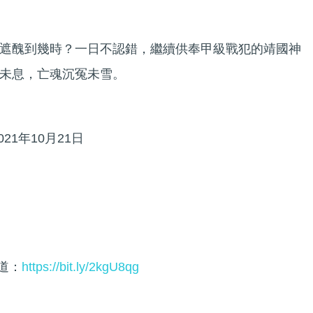
遮醜到幾時？一日不認錯，繼續供奉甲級戰犯的靖國神
未息，亡魂沉冤未雪。
21年10月21日
頻道：
https://bit.ly/2kgU8qg