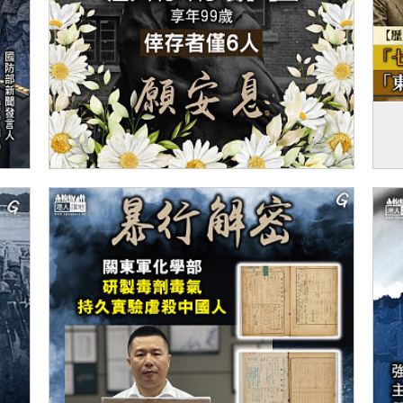
【今日網圖】沉痛哀悼
【
侵