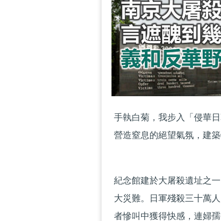
手執白菊，我步入「侵華日
營造窒息的絕望氣氛，建築
紀念館建於大屠殺遺址之一
大災難。日軍殘殺三十萬人
者慘叫中獲得快感，連婦孺