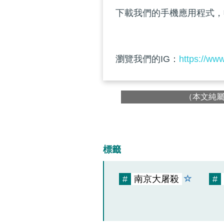
下載我們的手機應用程式，
瀏覽我們的IG：
https://ww
（本文純
標籤
#
南京大屠殺
#