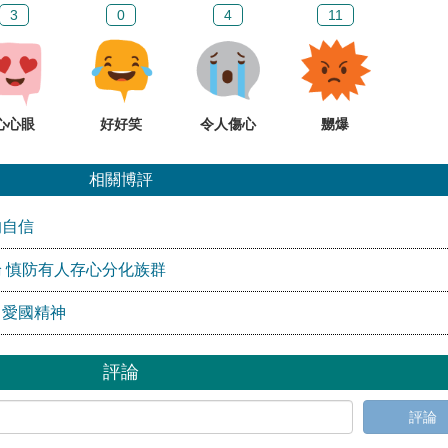
3
0
4
11
心心眼
好好笑
令人傷心
嬲爆
相關博評
的自信
 慎防有人存心分化族群
」愛國精神
評論
評論