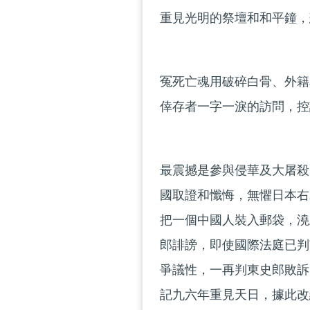
重見光明的祭壇和和平鐘，
冤死亡魂用破碎白骨、外籍
倖存者一字一淚的訪問，控
最震撼是參與侵華及大屠殺
國取證和懺悔，無懼日本右
把一個中國人裝入郵袋，澆
郎誹謗，即使國際法庭已判
爭議性，一再判東史郎敗訴
記九六年重見天日，據此改