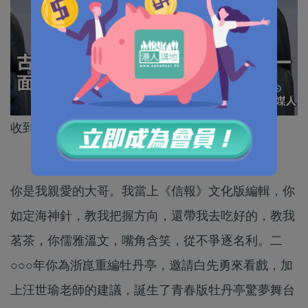
收到你的死訊，我哀傷無眠。
你是我親愛的大哥。我當上《信報》文化版編輯，你
如定海神針，教我把握方向，還帶我去吃好的，教我
茗茶，你儒雅溫文，嘴角含笑，從不爭逐名利。二
○○○年你為浙崑重編牡丹亭，邀請白先勇來看戲，加
上汪世瑜老師的建議，誕生了青春版牡丹亭驚夢舞台