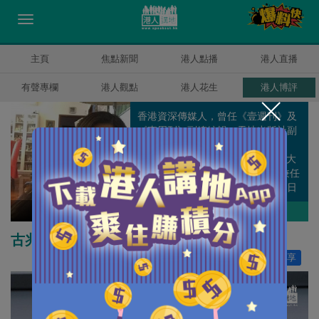
主頁
焦點新聞
港人點播
港人直播
有聲專欄
港人觀點
港人花生
港人博評
香港資深傳媒人，曾任《壹週刊》及
《東周刊》副總編輯、天地出版社副
總編輯及香港電台《自由風自由
Phone》客席主持人。畢業於香港大
學。2010年創辦快樂書房，同時兼任
董事總經理和總編輯。她在《頭條日
報》及《明報》有撰寫專欄。
潘麗瓊
作者其他博評
古兆申逝去 一個時代結束
讚好
25
分享