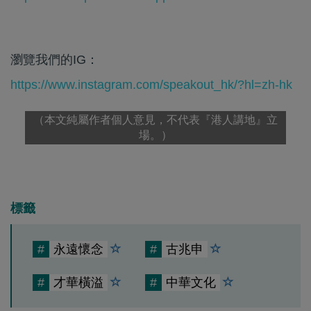
瀏覽我們的IG：
https://www.instagram.com/speakout_hk/?hl=zh-hk
（本文純屬作者個人意見，不代表『港人講地』立
場。）
標籤
#
永遠懷念
#
古兆申
#
才華橫溢
#
中華文化