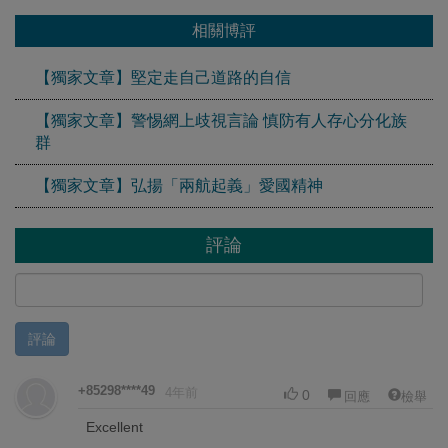
相關博評
【獨家文章】堅定走自己道路的自信
【獨家文章】警惕網上歧視言論 慎防有人存心分化族
群
【獨家文章】弘揚「兩航起義」愛國精神
評論
評論
+85298****49
4年前
0
回應
檢舉
Excellent