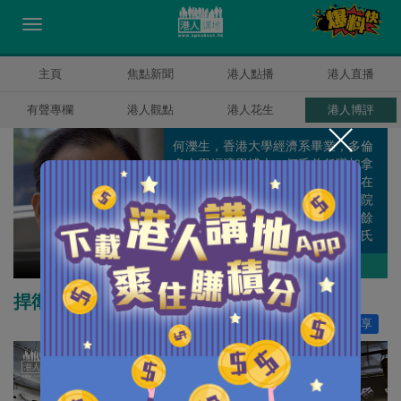
主頁
焦點新聞
港人點播
港人直播
有聲專欄
港人觀點
港人花生
港人博評
何濼生，香港大學經濟系畢業，多倫
多大學經濟學博士。何氏曾任職加拿
大安大略省政府庫務及經濟部，並在
香港中文大學、嶺南大學，珠海學院
等任教。何氏專攻政策研究，除百餘
篇學術論文外，更有多本著作。何氏
曾擔任多個公職及香港經濟學會會
何濼生
作者其他博評
長。
捍衛國安的宜與不且
讚好
15
分享