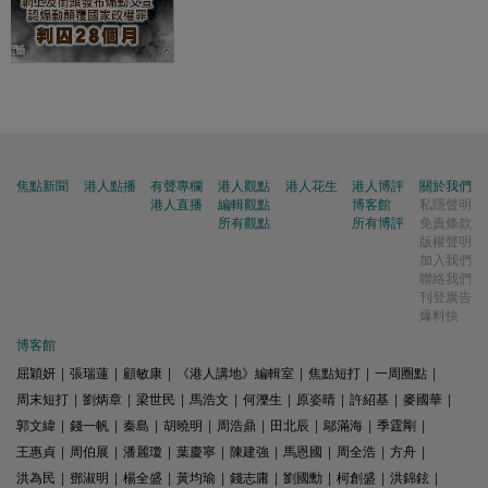
焦點新聞
港人點播
有聲專欄
港人觀點
港人花生
港人博評
關於我們
港人直播
編輯觀點
博客館
私隱聲明
所有觀點
所有博評
免責條款
版權聲明
加入我們
聯絡我們
刊登廣告
爆料快
博客館
屈穎妍
|
張瑞蓮
|
顧敏康
|
《港人講地》編輯室
|
焦點短打
|
一周圈點
|
周末短打
|
劉炳章
|
梁世民
|
馬浩文
|
何濼生
|
原姿晴
|
許紹基
|
麥國華
|
郭文緯
|
錢一帆
|
秦島
|
胡曉明
|
周浩鼎
|
田北辰
|
鄔滿海
|
季霆剛
|
王惠貞
|
周伯展
|
潘麗瓊
|
葉慶寧
|
陳建強
|
馬恩國
|
周全浩
|
方舟
|
洪為民
|
鄧淑明
|
楊全盛
|
黃均瑜
|
錢志庸
|
劉國勳
|
柯創盛
|
洪錦鉉
|