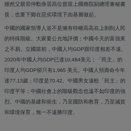
雖然父親習仲勳身居高位曾當上國務院副總理兼秘書
長，也要下鄉在惡劣環境下由基層做起。
中國的國家領導人並不是擁有特權高高在上剝削人民
的特殊階級。大家要公允地評價：中國今天的富強來
之不易。立國當初，中國人均GDP跟印度相差不遠。
2020年中國人均GDP已達10,484美元；「民主」的
印度人均GDP卻只有1,965 美元。中國人預壽命今年
達77.13歲；印度是70.42。中國男女遠較「民主」的
印度平等；中國社會上的階級觀念也遠不如印度的強
烈。中國的基建和衛生，乃至國防和教育，乃至減貧
和環境保育，無一不遠勝印度。