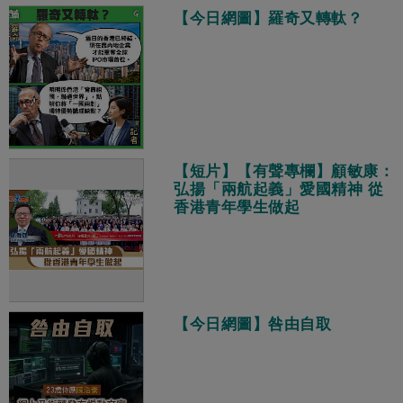
【今日網圖】羅奇又轉軚？
【短片】【有聲專欄】顧敏康：
弘揚「兩航起義」愛國精神 從
香港青年學生做起
【今日網圖】咎由自取