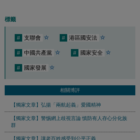
標籤
#
支聯會
#
港區國安法
#
中國共產黨
#
國家安全
#
國家發展
相關博評
【獨家文章】弘揚「兩航起義」愛國精神
【獨家文章】警惕網上歧視言論 慎防有人存心分化族
群
【獨家文章】讓老百姓感受到公平正義