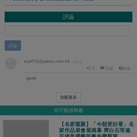
評論
評論
acp4711@yahoo.com.hk
4年前
0
回應
檢舉
good
加載更多
你可能感興趣
【名家匯聚】「今朝更好看」名
家作品展會展揭幕 齊白石等逾
百經典國畫版畫免費觀賞