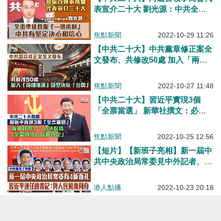
表宣介二十大 劉光源：中共全面
準確貫徹「一國兩制」有堅定決心
和信心
焦點新聞
2022-10-29 11:26
【中共二十大】中共黨章修正案全
文發布、共修改50處 加入「兩個
維護」及堅決反「台獨」
焦點新聞
2022-10-27 11:48
【中共二十大】習近平實現3個
「全票當選」 新華社撰文：必須
保持「全黨的核心長期穩定」
焦點新聞
2022-10-25 12:56
【短片】【新班子亮相】新一屆中
共中央政治局常委見中外記者、4
位新成員入列 習近平連任中共中
央總書記：與人民風雨同舟、想人
港人點播
2022-10-23 20:18
民之所想
【中共二十大】新一屆政治局常委
亮相 7人中有4新面孔包括李強、