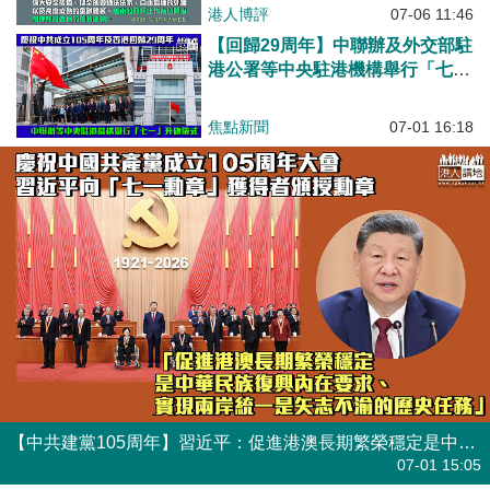
港人博評
07-06 11:46
【回歸29周年】中聯辦及外交部駐
港公署等中央駐港機構舉行「七
一」升旗儀式
焦點新聞
07-01 16:18
【中共建黨105周年】習近平：促進港澳長期繁榮穩定是中華民族復興內在要求、實現兩岸統一是矢志不渝的歷史任務
焦點新聞
07-01 15:05