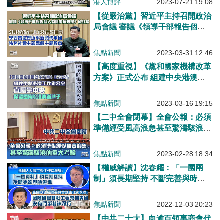
港人博評
2023-07-21 19:08
【從嚴治黨】習近平主持召開政治
局會議 審議《領導干部報告個人
有關事項規定》修訂案
焦點新聞
2023-03-31 12:46
【高度重視】《黨和國家機構改革
方案》正式公布 組建中央港澳工
作辦公室、直屬黨中央 保留國務
院港澳辦牌子
焦點新聞
2023-03-16 19:15
【二中全會閉幕】全會公報：必須
準備經受風高浪急甚至驚濤駭浪的
重大考驗
焦點新聞
2023-02-28 18:34
【權威解讀】沈春耀：「一國兩
制」須長期堅持 不斷完善與時俱
進、謝伏瞻：國際風險挑戰主要來
自美國 沒有鬥爭精神不行
焦點新聞
2022-12-03 20:23
【中共二十大】向逾百領事商會代