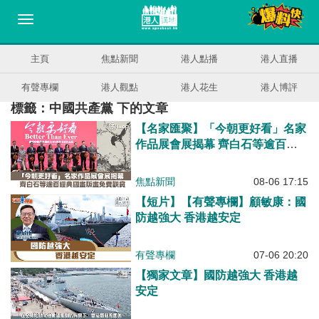
主頁
焦點新聞
港人點播
港人直播
有聲專欄
港人觀點
港人花生
港人博評
標籤：中國共產黨 下的文章
【名家匯聚】「今朝更好看」名家
作品展會展揭幕 齊白石等逾百經
典國畫版畫免費觀賞
焦點新聞
08-06 17:15
【短片】【有聲專欄】顧敏康：國
防越強大 香港越安定
有聲專欄
07-06 20:20
【獨家文章】國防越強大 香港越
安定