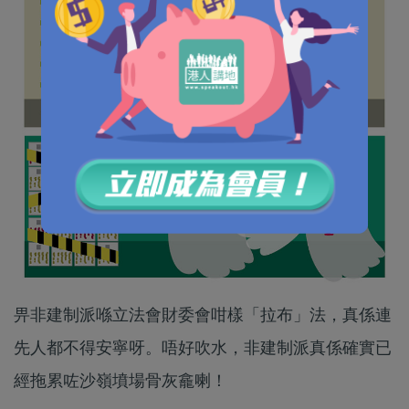
畀非建制派喺立法會財委會咁樣「拉布」法，真係連
先人都不得安寧呀。唔好吹水，非建制派真係確實已
經拖累咗沙嶺墳場骨灰龕喇！