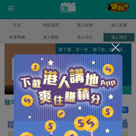
主頁
焦點新聞
港人點播
港人直播
有聲專欄
港人觀點
港人花生
港人博評
畫下畫，笑一笑，聽下歌，瞓一瞓，
以畫畫為生的小伙子。
K2
作者其他博評
陰宅陽宅都要等？
讚好
0
分享