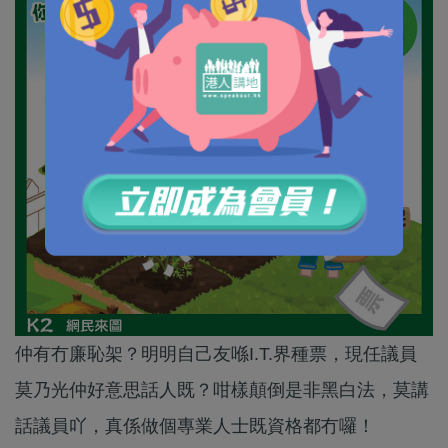
仲有冇廉恥架？明明自己友喺I.T.界種票，現任議員
莫乃光仲好意思話人既？咁樣顛倒是非黑白法，莫講
話議員吖，真係做個專業人士既資格都冇囉！