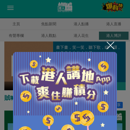
主頁
焦點新聞
港人點播
港人直播
有聲專欄
港人觀點
港人花生
港人博評
畫下畫，笑一笑，聽下歌，瞓一瞓，
以畫畫為生的小伙子。
K2
作者其他博評
賊喊捉賊I.T.人
讚好
0
分享