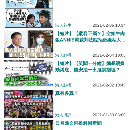
港人花生
2021-02-06 10:34
【短片】【縱容下屬？】空姐牛肉
飯ANNIE就裁判法院拒絶她私人檢
控梁家榮提出上訴，高院把個案交
上訴庭跟進。ANNIE：廣大市民訴
港人點播
2021-02-04 19:05
求、台長縱容下屬非常不恰當
【短片】【笑聞一分鐘】煽暴網媒
勁淆底、國安法一出鬼祟摺埋？
港人點播
2021-02-02 19:49
真有多真？
港人博評
2021-01-30 06:00
日月匯文同推解困新聞