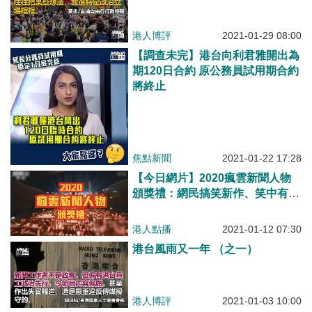
港人博評
2021-01-29 08:00
【調查未完】港台向利君雅開出為
期120日合約 原公務員試用期合約
將終止
焦點新聞
2021-01-22 17:28
【今日網片】2020瘋雲新聞人物
頒獎禮：網民搞笑新作、笑中有
淚；KOLs同大家消消氣！
港人點播
2021-01-12 07:30
港台風雨又一年 （之一）
港人博評
2021-01-03 10:00