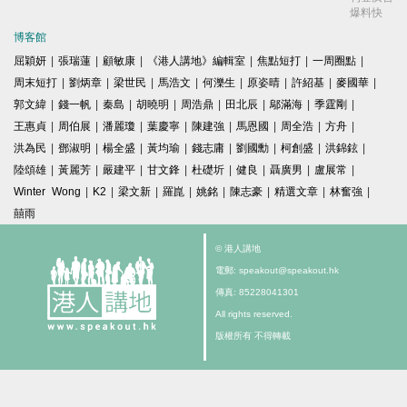
爆料快
博客館
屈穎妍
|
張瑞蓮
|
顧敏康
|
《港人講地》編輯室
|
焦點短打
|
一周圈點
|
周末短打
|
劉炳章
|
梁世民
|
馬浩文
|
何濼生
|
原姿晴
|
許紹基
|
麥國華
|
郭文緯
|
錢一帆
|
秦島
|
胡曉明
|
周浩鼎
|
田北辰
|
鄔滿海
|
季霆剛
|
王惠貞
|
周伯展
|
潘麗瓊
|
葉慶寧
|
陳建強
|
馬恩國
|
周全浩
|
方舟
|
洪為民
|
鄧淑明
|
楊全盛
|
黃均瑜
|
錢志庸
|
劉國勳
|
柯創盛
|
洪錦鉉
|
陸頌雄
|
黃麗芳
|
嚴建平
|
甘文鋒
|
杜礎圻
|
健良
|
聶廣男
|
盧展常
|
Winter Wong
|
K2
|
梁文新
|
羅崑
|
姚銘
|
陳志豪
|
精選文章
|
林奮強
|
囍雨
© 港人講地
電郵: speakout@speakout.hk
傳真: 85228041301
All rights reserved.
版權所有 不得轉載