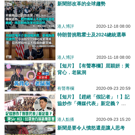
新聞部改革的全球趨勢
港人博評
2020-12-18 08:00
特朗普挑戰霍士及2024總統選舉
港人博評
2020-11-18 08:00
【短片】【有聲專欄】屈穎妍：黃
背心．老鼠洞
有聲專欄
2020-09-23 20:59
【短片】【趕絕「假記者」！】記
協炒作「傳媒代表」新定義？ 郭
Sir KO：公眾地方採訪無影響
港人點播
2020-09-23 15:20
新聞是要令人憤怒還是讓人思考