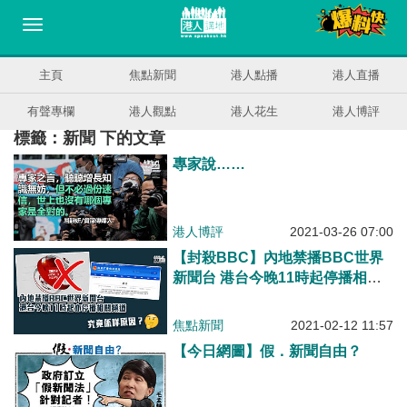
主頁
焦點新聞
港人點播
港人直播
有聲專欄
港人觀點
港人花生
港人博評
標籤：新聞 下的文章
專家說……
港人博評
2021-03-26 07:00
【封殺BBC】內地禁播BBC世界
新聞台 港台今晚11時起停播相關
頻道
焦點新聞
2021-02-12 11:57
【今日網圖】假．新聞自由？