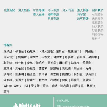
焦點新聞
港人點播
有聲專欄
港人觀點
港人花生
港人博評
關於我們
港人直播
編輯觀點
博客館
私隱聲明
所有觀點
所有博評
免責條款
版權聲明
加入我們
聯絡我們
刊登廣告
爆料快
博客館
屈穎妍
|
張瑞蓮
|
顧敏康
|
《港人講地》編輯室
|
焦點短打
|
一周圈點
|
周末短打
|
劉炳章
|
梁世民
|
馬浩文
|
何濼生
|
原姿晴
|
許紹基
|
麥國華
|
郭文緯
|
錢一帆
|
秦島
|
胡曉明
|
周浩鼎
|
田北辰
|
鄔滿海
|
季霆剛
|
王惠貞
|
周伯展
|
潘麗瓊
|
葉慶寧
|
陳建強
|
馬恩國
|
周全浩
|
方舟
|
洪為民
|
鄧淑明
|
楊全盛
|
黃均瑜
|
錢志庸
|
劉國勳
|
柯創盛
|
洪錦鉉
|
陸頌雄
|
黃麗芳
|
嚴建平
|
甘文鋒
|
杜礎圻
|
健良
|
聶廣男
|
盧展常
|
Winter Wong
|
K2
|
梁文新
|
羅崑
|
姚銘
|
陳志豪
|
精選文章
|
林奮強
|
囍雨
© 港人講地
電郵: speakout@speakout.hk