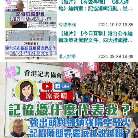
【短片】【有聲專欄】 《港人講
地》編輯室：記協邏輯混亂，豈有
資格代表業界？
有聲專欄
2021-10-02 16:35
【短片】【今日直擊】港台公布編
輯政策及流程文件、四大措施撥亂
反正！
港人點播
2021-09-29 18:08