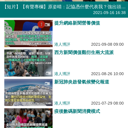
【短片】【有聲專欄】原姿晴：記協憑什麼代表我？強出頭與鄧炳強隔空駁火、記協陳朗昇露底越說越錯？
有聲專欄
| 原姿晴
2021-09-16 16:38
提升網絡新聞營養價值
港人博評
2021-09-08 09:00
西方新聞價值觀衍生兩大流派
港人博評
2021-08-26 10:00
新冠肺炎啟發氣候變化報道
港人博評
2021-07-29 08:00
疫後數碼新聞消費模式