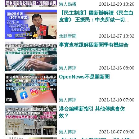
港人點播
2021-12-29 13:26
【民主制度】國新辦解讀《民主白
皮書》 王振民：中央所做一切都
為挽救香港
焦點新聞
2021-12-27 13:32
事實查核跟解困新聞學有機結合
港人博評
2021-12-16 08:00
OpenNews不是開新聞
港人博評
2021-12-10 07:00
港台編輯新指引 其他傳媒會仿
效？
港人博評
2021-10-07 09:00