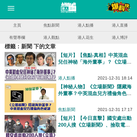
主頁
焦點新聞
港人點播
港人直播
有聲專欄
港人觀點
港人花生
港人博評
標籤：新聞 下的文章
【短片】【焦點‧真相】中英混血
兒任神秘「海外董事」？《立場》
英國分社有「特別任務」？
港人點播
2021-12-31 18:14
【神秘人物】《立場新聞》隱藏海
外董事？中英混血兒方禮倫角色成
謎
焦點新聞
2021-12-31 17:17
【短片】【今日直擊】國安處出動
200人搜《立場新聞》、撿取電腦
等多箱證物、帶走總編輯林紹桐