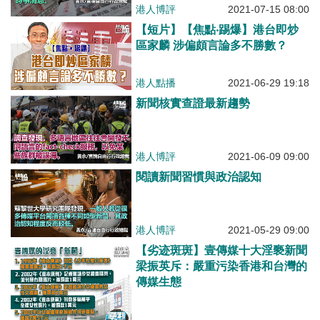
港人博評
2021-07-15 08:00
【短片】【焦點‧踢爆】港台即炒
區家麟 涉偏頗言論多不勝數？
港人點播
2021-06-29 19:18
新聞核實查證最新趨勢
港人博評
2021-06-09 09:00
閱讀新聞習慣與政治認知
港人博評
2021-05-29 09:00
【劣迹斑斑】壹傳媒十大淫褻新聞
梁振英斥：嚴重污染香港和台灣的
傳媒生態