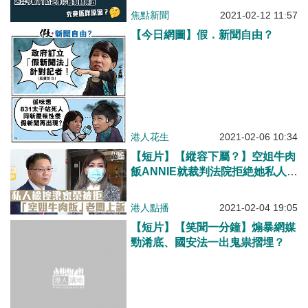
焦點新聞
2021-02-12 11:57
【今日網圖】假．新聞自由？
港人花生
2021-02-06 10:34
【短片】【縱容下屬？】空姐牛肉
飯ANNIE就裁判法院拒絶她私人檢
控梁家榮提出上訴，高院把個案交
上訴庭跟進。ANNIE：廣大市民訴
港人點播
2021-02-04 19:05
求、台長縱容下屬非常不恰當
【短片】【笑聞一分鐘】煽暴網媒
勁淆底、國安法一出鬼祟摺埋？
港人點播
2021-02-02 19:49
真有多真？