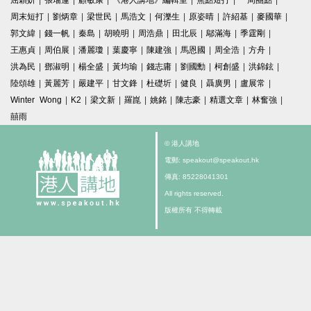
屈穎妍
|
張瑞蓮
|
顧敏康
|
《港人講地》編輯室
|
焦點短打
|
一周圈點
|
周末短打
|
劉炳章
|
梁世民
|
馬浩文
|
何濼生
|
原姿晴
|
許紹基
|
麥國華
|
郭文緯
|
錢一帆
|
秦島
|
胡曉明
|
周浩鼎
|
田北辰
|
鄔滿海
|
季霆剛
|
王惠貞
|
周伯展
|
潘麗瓊
|
葉慶寧
|
陳建強
|
馬恩國
|
周全浩
|
方舟
|
洪為民
|
鄧淑明
|
楊全盛
|
黃均瑜
|
錢志庸
|
劉國勳
|
柯創盛
|
洪錦鉉
|
陸頌雄
|
黃麗芳
|
嚴建平
|
甘文鋒
|
杜礎圻
|
健良
|
聶廣男
|
盧展常
|
Winter Wong
|
K2
|
梁文新
|
羅崑
|
姚銘
|
陳志豪
|
精選文章
|
林奮強
|
囍雨
© 港人講地
電郵: speakout@speakout.hk
傳真: 85228041301
All rights reserved.
版權所有 不得轉載