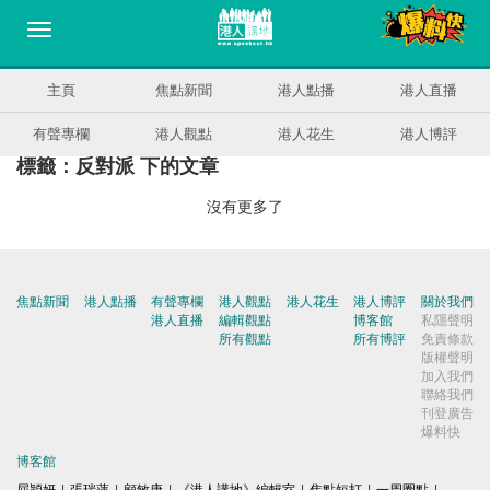
主頁
焦點新聞
港人點播
港人直播
有聲專欄
港人觀點
港人花生
港人博評
標籤：反對派 下的文章
沒有更多了
焦點新聞
港人點播
有聲專欄
港人觀點
港人花生
港人博評
關於我們
港人直播
編輯觀點
博客館
私隱聲明
所有觀點
所有博評
免責條款
版權聲明
加入我們
聯絡我們
刊登廣告
爆料快
博客館