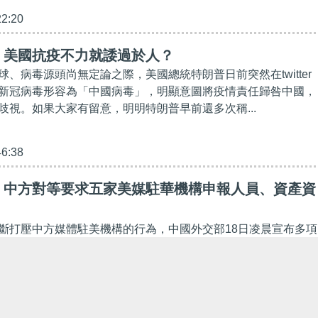
22:20
】美國抗疫不力就諉過於人？
、病毒源頭尚無定論之際，美國總統特朗普日前突然在twitter
新冠病毒形容為「中國病毒」，明顯意圖將疫情責任歸咎中國，
歧視。如果大家有留意，明明特朗普早前還多次稱...
46:38
】中方對等要求五家美媒駐華機構申報人員、資產資
斷打壓中方媒體駐美機構的行為，中國外交部18日凌晨宣布多項
要求三家美媒在十天內交還記者證，今後不得在中國及港澳繼續
 據報這三家美媒分別是《紐約時報》、《華爾街日...
02:10