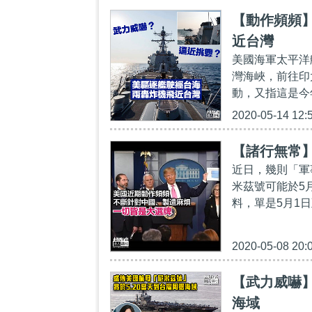
【動作頻頻
近台灣
美國海軍太平洋
灣海峽，前往印
動，又指這是今
2020-05-14 12:
【諸行無常
近日，幾則「軍
米茲號可能於5
料，單是5月1
2020-05-08 20:
【武力威嚇】
海域