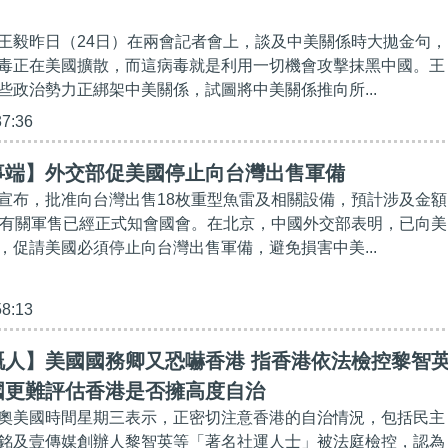
王毅昨日（24日）在兩會記者會上，談及中美關係時大拋金句，
毒正在美國擴散，而這病毒就是利用一切機會攻擊抹黑中國。王
些政治勢力正綁架中美關係，試圖將中美關係推向所...
37:36
事端】外交部促美國停止向台灣出售軍備
宣布，批准向台灣出售18枚重型魚雷及相關設備，預計涉及金額
，有關軍售已經正式知會國會。在北京，中國外交部表明，已向美
，促請美國必須停止向台灣出售軍備，避免損害中美...
58:13
嘅人】美國國務卿又恐嚇香港 指香港依法檢控黎智
國更難評估香港是否擁高度自治
奧美國時間星期三表示，正密切注意香港的自治情況，包括民主
銘及壹傳媒創辦人黎智英等「著名社運人士」被法庭檢控，認為