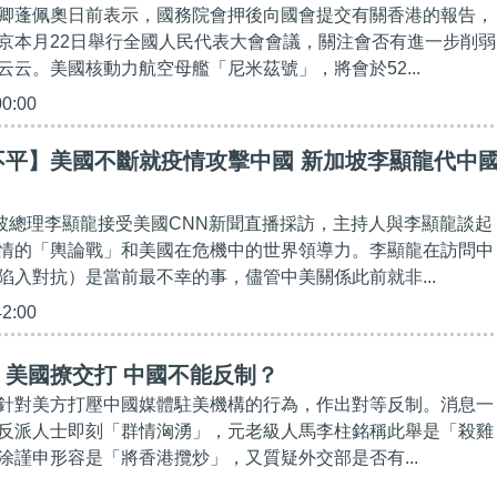
卿蓬佩奧日前表示，國務院會押後向國會提交有關香港的報告，
京本月22日舉行全國人民代表大會會議，關注會否有進一步削弱
云云。美國核動力航空母艦「尼米茲號」，將會於52...
00:00
不平】美國不斷就疫情攻擊中國 新加坡李顯龍代中
加坡總理李顯龍接受美國CNN新聞直播採訪，主持人與李顯龍談起
情的「輿論戰」和美國在危機中的世界領導力。李顯龍在訪問中
陷入對抗）是當前最不幸的事，儘管中美關係此前就非...
42:00
】美國撩交打 中國不能反制？
針對美方打壓中國媒體駐美機構的行為，作出對等反制。消息一
反派人士即刻「群情洶湧」，元老級人馬李柱銘稱此舉是「殺雞
涂謹申形容是「將香港攬炒」，又質疑外交部是否有...