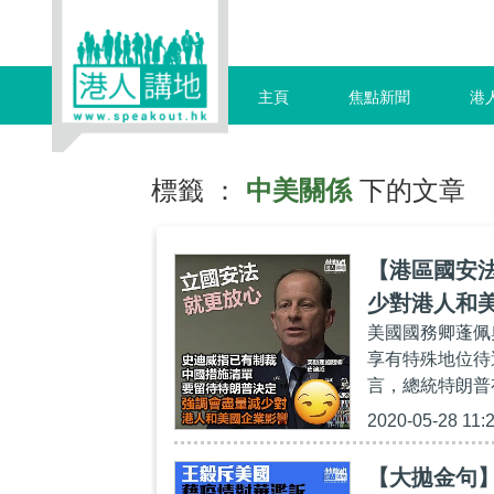
主頁
焦點新聞
港
標籤 ：
中美關係
下的文章
【港區國安
少對港人和
美國國務卿蓬佩
享有特殊地位待
言，總統特朗普
2020-05-28 11:
【大拋金句