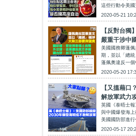
這些行動令美國
2020-05-21 10:
【反對台獨
嚴重干涉中
美國國務卿蓬佩
期，並以「總統
蓬佩奧違反一個
2020-05-20 17:
【又搵藉口？
解放軍武力
英國《泰晤士報
與中國爆發海上
美國國防部進行代
2020-05-17 20: