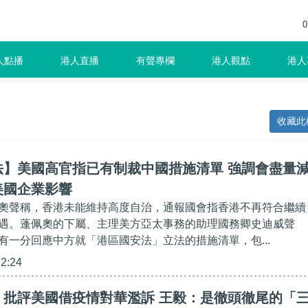
0
人點播
港人直播
有聲專欄
港人觀點
港人
收藏此
法】美國高官指已有制裁中國措施清單 強調會盡量
美國企業影響
奧聲稱，香港未能維持高度自治，通報國會指香港不再符合繼續
遇。蓬佩奧的下屬、主理美方亞太事務的助理國務卿史迪威聲
有一分回應中方就「港區國安法」立法的措施清單，包...
22:24
】批評美國借疫情對華濫訴 王毅：是徹頭徹尾的「