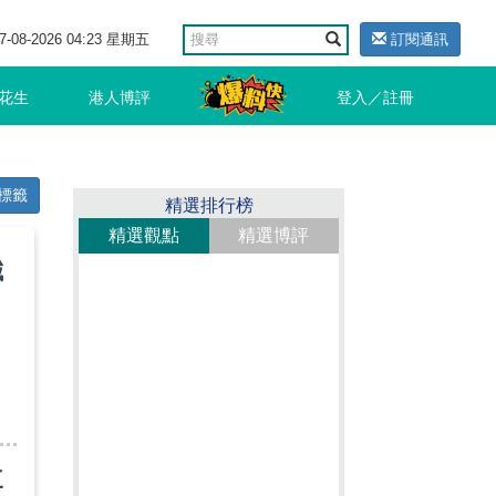
7-08-2026 04:23 星期五
訂閱通訊
花生
港人博評
登入／註冊
標籤
精選排行榜
精選觀點
精選博評
減
三