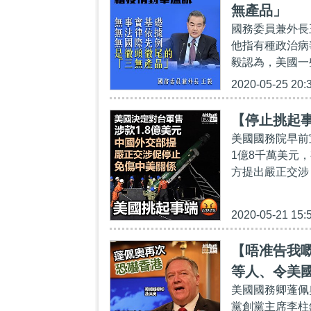
無產品」
國務委員兼外長
他指有種政治病
毅認為，美國一
2020-05-25 20:
【停止挑起
美國國務院早前
1億8千萬美元
方提出嚴正交涉
2020-05-21 15:
【唔准告我
等人、令美
美國國務卿蓬佩
黨創黨主席李柱