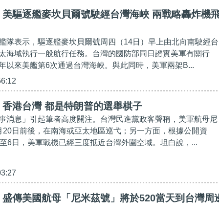
】美驅逐艦麥坎貝爾號駛經台灣海峽 兩戰略轟炸機
艦隊表示，驅逐艦麥坎貝爾號周四（14日）早上由北向南駛經台
太海域執行一般航行任務。台灣的國防部同日證實美軍有關行
年以來美艦第6次通過台灣海峽。與此同時，美軍兩架B...
56:12
】香港台灣 都是特朗普的選舉棋子
事消息」引起筆者高度關注。台灣民進黨政客聲稱，美軍航母尼
月20日前後，在南海或亞太地區巡弋；另一方面，根據公開資
日至6日，美軍戰機已經三度抵近台灣外圍空域。坦白說，...
03:27
盛傳美國航母「尼米茲號」將於520當天到台灣周