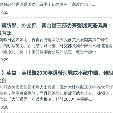
更難評估香港是否從北京手上仍然享有「高度自治」...
22:55
】國防部、外交部、國台辦三部委齊聲譴責蓬佩奧：
國內政
奧昨日發表聲明，祝賀台灣地區領導人蔡英文展開其第二個任
」稱呼蔡英文。在北京，國防部、外交部及國台辦今日相繼譴責
中國原則，及《中美三個聯合公報》規定，嚴重干涉中...
39:29
】英媒：美模擬2030年爆發海戰或不敵中國、難
攻台
》引述美國國防部消息人士報道，五角大樓模擬2030年在太平
衝突，美軍將會戰敗，而且難以阻止解放軍武力攻台。 據報道
號「大開眼界」的兵力推演，預計2030年中國將...
20:00