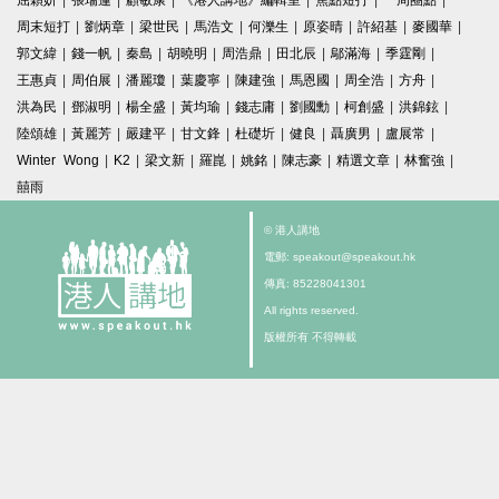
屈穎妍
|
張瑞蓮
|
顧敏康
|
《港人講地》編輯室
|
焦點短打
|
一周圈點
|
周末短打
|
劉炳章
|
梁世民
|
馬浩文
|
何濼生
|
原姿晴
|
許紹基
|
麥國華
|
郭文緯
|
錢一帆
|
秦島
|
胡曉明
|
周浩鼎
|
田北辰
|
鄔滿海
|
季霆剛
|
王惠貞
|
周伯展
|
潘麗瓊
|
葉慶寧
|
陳建強
|
馬恩國
|
周全浩
|
方舟
|
洪為民
|
鄧淑明
|
楊全盛
|
黃均瑜
|
錢志庸
|
劉國勳
|
柯創盛
|
洪錦鉉
|
陸頌雄
|
黃麗芳
|
嚴建平
|
甘文鋒
|
杜礎圻
|
健良
|
聶廣男
|
盧展常
|
Winter Wong
|
K2
|
梁文新
|
羅崑
|
姚銘
|
陳志豪
|
精選文章
|
林奮強
|
囍雨
© 港人講地
電郵: speakout@speakout.hk
傳真: 85228041301
All rights reserved.
版權所有 不得轉載