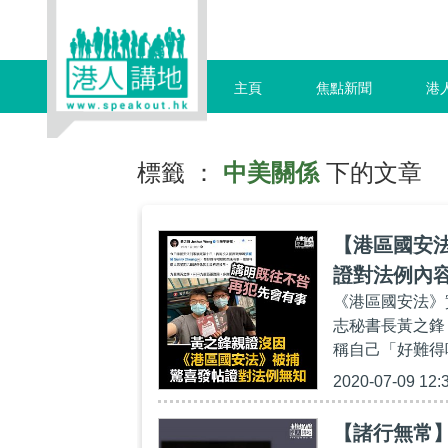
主頁
焦點新聞
港
標籤 ：
中美關係
下的文章
【港區國安
證對法例內
《港區國安法》
志秘書長黃之鋒
稱自己「好難得
2020-07-09 12:
【諸行無常