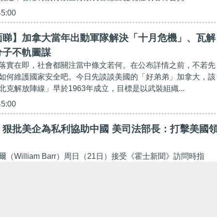
45:00
面睇】加拿大當年出動軍隊解決「十月危機」、瓦解
分子不軌圖謀
落實在即，社會都關注當中條文若何。在公布詳情之前，不若先
如何維護國家安全吧。今日先談談美國的「好弟弟」加拿大，該
克解放陣線」早於1963年成立，目標是以武裝組織...
45:00
】狠批美企為私利協助中國 美司法部長：打擊美國
（William Barr）周日（21日）接受《霍士新聞》訪問時指
特朗普抗衡中國在5G網絡等領域超越西方之際，部分美國企業
家利益之上，幫助中國打擊美國在科技與經濟方面的領...
44:43