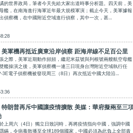
譎的世界政局，筆者今天先給大家出道時事分析題。四天前，美
母艦，在南海進行海軍近年最大規模軍演；截止今天，美軍據報
出偵察機，在中國附近空域進行偵察，其中一次，甚...
38:28
】美軍機再抵近廣東沿岸偵察 距海岸線不足百公里
張之際，美軍近期動作頻頻，繼尼米茲號與列根號兩艘航空母艦
雙艦操演之後，美軍偵察機一連三日現身台灣附近空域執行任
-3E電子偵察機被發現周三（8日）再次抵近中國大陸沿...
53:36
】特朗普再斥中國讓疫情擴散 美媒：華府擬兩至三
動
於上周六（4日）獨立日致詞時，再將疫情指向中國，強調中國
隱瞞，令病毒散播至全球189個國家，中國必須為此負上全部責