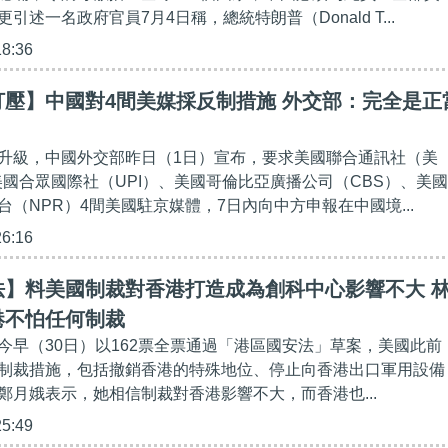
引述一名政府官員7月4日稱，總統特朗普（Donald T...
18:36
打壓】中國對4間美媒採反制措施 外交部：完全是正
升級，中國外交部昨日（1日）宣布，要求美國聯合通訊社（美
美國合眾國際社（UPI）、美國哥倫比亞廣播公司（CBS）、美國
（NPR）4間美國駐京媒體，7日內向中方申報在中國境...
26:16
法】料美國制裁對香港打造成為創科中心影響不大 
港不怕任何制裁
今早（30日）以162票全票通過「港區國安法」草案，美國此前
制裁措施，包括撤銷香港的特殊地位、停止向香港出口軍用設備
鄭月娥表示，她相信制裁對香港影響不大，而香港也...
25:49