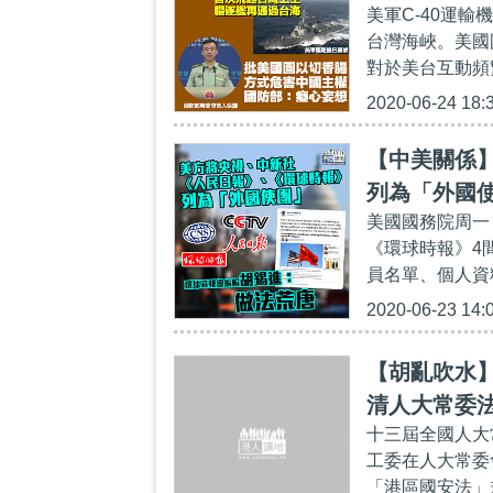
美軍C-40運
台灣海峽。美國
對於美台互動頻
2020-06-24 18:
【中美關係
列為「外國
美國國務院周一
《環球時報》4
員名單、個人資
2020-06-23 14:
【胡亂吹水
清人大常委
十三屆全國人大
派法官
工委在人大常委
「港區國安法」