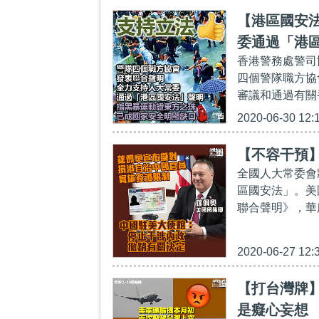
【港區國安
委通過「港
香港警務處警司
四個警隊職方協
審議和通過有關
2020-06-30 12:
【不容干預
全國人大常委會
區國安法」。美
聯合聲明》，華
2020-06-27 12:
【打台灣牌
是癡心妄想