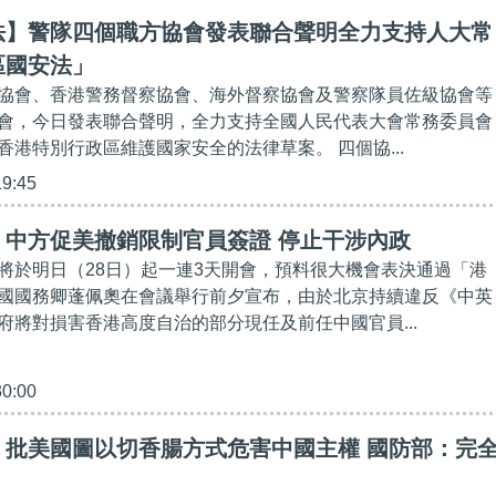
法】警隊四個職方協會發表聯合聲明全力支持人大常
區國安法」
協會、香港警務督察協會、海外督察協會及警察隊員佐級協會等
會，今日發表聯合聲明，全力支持全國人民代表大會常務委員會
香港特別行政區維護國家安全的法律草案。 四個協...
19:45
】中方促美撤銷限制官員簽證 停止干涉內政
將於明日（28日）起一連3天開會，預料很大機會表決通過「港
國國務卿蓬佩奧在會議舉行前夕宣布，由於北京持續違反《中英
府將對損害香港高度自治的部分現任及前任中國官員...
30:00
】批美國圖以切香腸方式危害中國主權 國防部：完