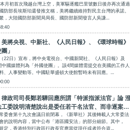
輸機本月初首次飛越台灣上空，美軍驅逐艦巴里號數日後亦再次通過
國防部長埃斯珀還發推文稱，美將繼續維持對民主台灣的承諾。
繁，大陸國防部新聞局局長、國防部新聞發言人吳謙...
38:40
】美將央視、中新社、《人民日報》、《環球時報》
使團」
（22日）宣布，將中央電視台、中國新聞社、《人民日報》及
間中國媒體列為「外國使團」。該4間媒體需提交在美國的工作人
料、人事變動等。中國駐華盛頓大使館暫時未有回應。...
00:00
】律政司司長鄭若驊回應所謂「特派指派法官」論 
法工委說明清楚說出是委任若干名法官、而非逐案指
常委會第十九次會議日前閉幕，《新華社》其後轉載人大常委法
會的說明內容，當中公布「港區國安法」的部分細節。其中，
規定，香港特別行政區行政長官應當從現任或者符合資...