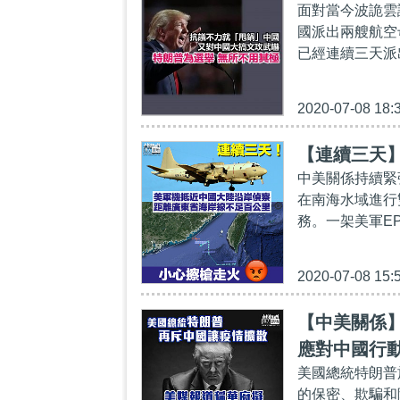
面對當今波詭雲
國派出兩艘航空
已經連續三天派
2020-07-08 18:
【連續三天
中美關係持續緊
在南海水域進行
務。一架美軍EP
2020-07-08 15:
【中美關係
應對中國行
美國總統特朗普
的保密、欺騙和