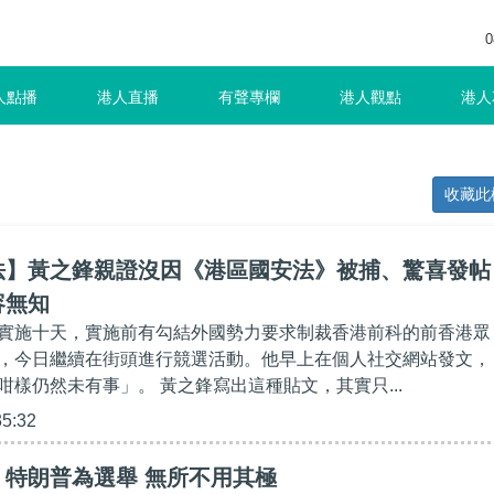
0
人點播
港人直播
有聲專欄
港人觀點
港人
收藏此
法】黃之鋒親證沒因《港區國安法》被捕、驚喜發帖
容無知
實施十天，實施前有勾結外國勢力要求制裁香港前科的前香港眾
，今日繼續在街頭進行競選活動。他早上在個人社交網站發文，
咁樣仍然未有事」。 黃之鋒寫出這種貼文，其實只...
35:32
】特朗普為選舉 無所不用其極