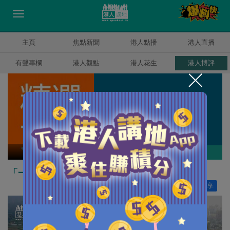
主頁
焦點新聞
港人點播
港人直播
有聲專欄
港人觀點
港人花生
港人博評
精選文章
作者其他博評
「一國兩制」下跨越港深兩地的策略綱領
讚好
6
分享