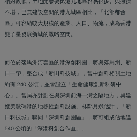
相對較低，土地開發要比港九地區容易很多。與擁擠
不堪，已無建設空間的港九城區相比，「北部都會
區」可容納較大規模的產業、人口、物流，成為香港
雙子星發展新城的戰略空間。
而位於落馬洲河套區的港深創科園，將與落馬州、新
田一帶，整合成「新田科技城」，當中創科相關土地
約有 240 公頃，並會設立「生命健康創新科研中
心」。當局亦計劃在與深圳前海一灣之隔地方，興建
媲美數碼港的地標性創科設施。林鄭月娥估計，「新
田科技城」聯同「深圳科創園區」，將可組成佔地達
540 公頃的「深港科創合作區」。