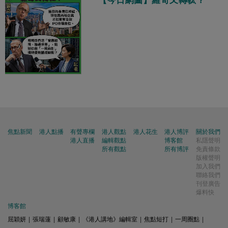
【今日網圖】羅奇又轉軚？
焦點新聞
港人點播
有聲專欄
港人觀點
港人花生
港人博評
關於我們
港人直播
編輯觀點
博客館
私隱聲明
所有觀點
所有博評
免責條款
版權聲明
加入我們
聯絡我們
刊登廣告
爆料快
博客館
屈穎妍
|
張瑞蓮
|
顧敏康
|
《港人講地》編輯室
|
焦點短打
|
一周圈點
|