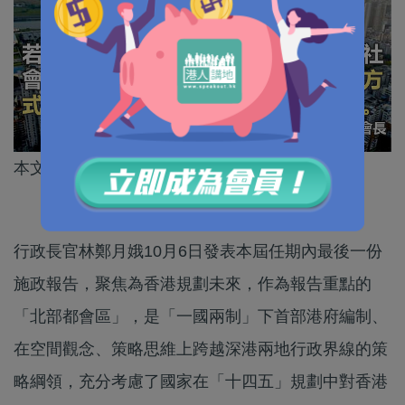
本文作者為香港中華總商會副會長楊華勇
行政長官林鄭月娥10月6日發表本屆任期內最後一份
施政報告，聚焦為香港規劃未來，作為報告重點的
「北部都會區」，是「一國兩制」下首部港府編制、
在空間觀念、策略思維上跨越深港兩地行政界線的策
略綱領，充分考慮了國家在「十四五」規劃中對香港