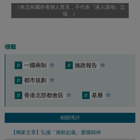
（本文純屬作者個人意見，不代表『港人講地』立
場。）
標籤
#
一國兩制
#
施政報告
#
都市規劃
#
香港北部都會區
#
基層
相關博評
【獨家文章】弘揚「兩航起義」愛國精神