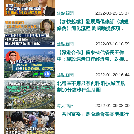
會區發展
焦點新聞
2022-03-23 13:37
【加快起樓】發展局倡修訂《城規
條例》簡化流程 劉國勳提多項建
議：可令北部都會區由20年加快至
10年完成
焦點新聞
2022-03-16 16:59
【深港合作】廣東省代省長王偉
中：建設深港口岸經濟帶、對接
「北部都會區」發展策略
焦點新聞
2022-01-20 16:44
北都區不應只有創科 科技城宜規
劃10分鐘步行生活圈
港人博評
2022-01-09 08:00
「共同富裕」是否適合在香港推行