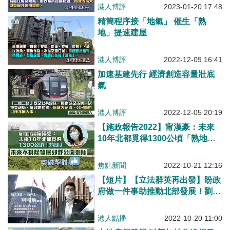
港人博評
2023-01-20 17:48
精簡程序接「地氣」 催生「熟
地」提速建屋
港人博評
2022-12-09 16:41
加速基建先行 經濟創造容量壯底
氣
港人博評
2022-12-05 20:19
【施政報告2022】甯漢豪：未來
10年北都覓得1300公頃「熟地」
不排除發展郊野公園邊陲
焦點新聞
2022-10-21 12:16
【短片】【立法群英再出發】盼政
府做一件事助推動北部發展！劉國
勳盼保留地方特色及人情味！
港人點播
2022-10-20 11:00