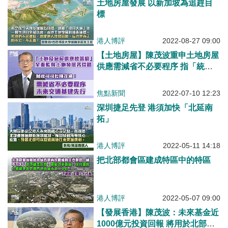
土地房屋發展 以新加坡為追趕目
標
港人博評
2022-08-27 09:00
【土地房屋】陳茂波重申土地房屋
供應需減省不必要程序 指「統籌
組」全面監督土地發展項目各環節
焦點新聞
2022-07-10 12:23
深圳捷足先登 港須加快「北延南
拓」
港人博評
2022-05-11 14:18
把北部都會區建成特區中的特區
港人博評
2022-05-07 09:00
【發展香港】陳茂波：未來基金近
1000億元投資回報 將用於北部都