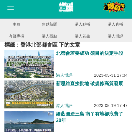
主頁
焦點新聞
港人點播
港人直播
有聲專欄
港人觀點
港人花生
港人博評
標籤：香港北部都會區 下的文章
北都會若要成功 須目的決定手段
港人博評
2023-05-31 17:34
新思維直接批地 破規條高質發展
港人博評
2023-05-19 17:47
繪藍圖造三島 南丫有地卻浪費了
20年