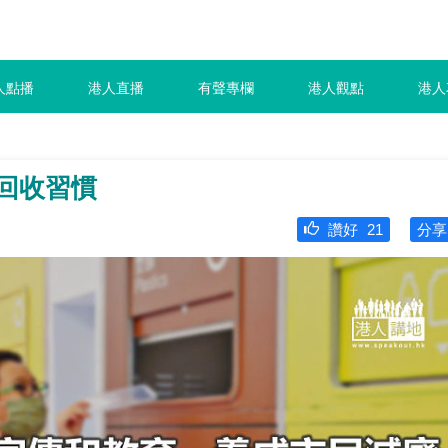
人點播
港人直播
有聲專欄
港人觀點
港人
回收習慣
讚好
21
分享