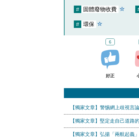
#
固體廢物收費
#
環保
6
好正
【獨家文章】警惕網上歧視言論
【獨家文章】堅定走自己道路
【獨家文章】弘揚「兩航起義