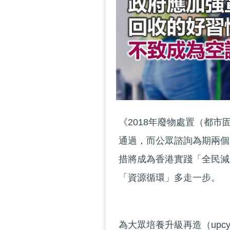
《2018年廢物處置（都
通過，而公眾諮詢為期兩個
措將成為香港實踐「全民減
「資源循環」多走一步。
為大眾培養升級再造（upc