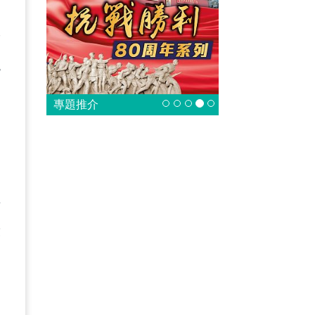
而
色
專題推介
市
求
，