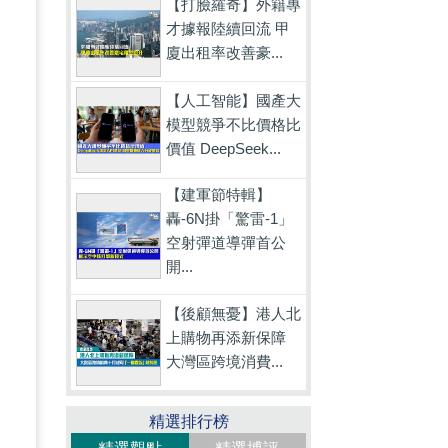
【打臉羅奇】外籍專
才據報陸續回流 甲
廈出租率改善豪...
【人工智能】國產大
模型競爭不比價格比
價值 DeepSeek...
【建軍節特輯】
轟-6N掛「驚雷-1」
製
空射彈道導彈首公
還
開...
【後顧無憂】港人北
上購物再添新保障
大灣區跨境消費...
精選排行榜
提