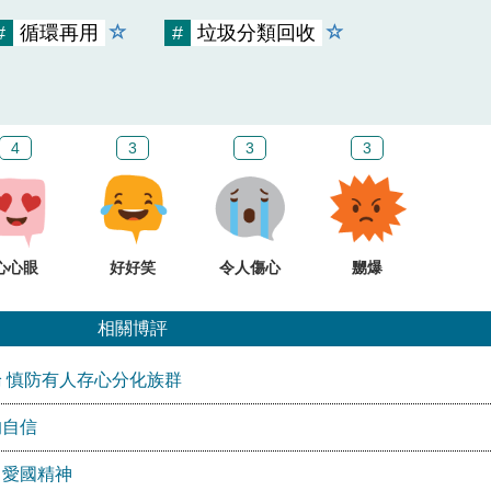
#
循環再用
#
垃圾分類回收
4
3
3
3
心心眼
好好笑
令人傷心
嬲爆
相關博評
 慎防有人存心分化族群
的自信
」愛國精神