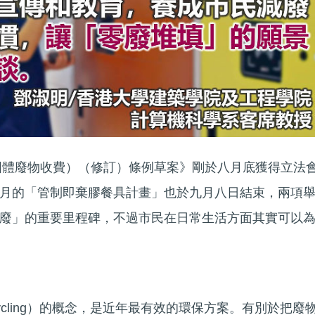
市固體廢物收費）（修訂）條例草案》剛於八月底獲得立法
月的「管制即棄膠餐具計畫」也於九月八日結束，兩項
廢」的重要里程碑，不過市民在日常生活方面其實可以
ycling）的概念，是近年最有效的環保方案。有別於把廢