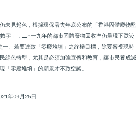
仍未見起色，根據環保署去年底公布的「香港固體廢物
計數字」，二○一九年的都市固體廢物回收率仍呈現下跌迹
之一。若要達致「零廢堆填」之終極目標，除要審視現時
民綠色轉型，尤其是必須加強宣傳和教育，讓市民養成
現「零廢堆填」的願景才不致空談。
21年09月25日