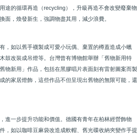
途的循環再造（recycling），升級再造不會改變廢棄物
換面，煥發新生，強調物盡其用，減少浪費。
有，如以舊手襪製成可愛小玩偶、棄置的樽蓋造成小蠟
木鼓改裝成吊燈等。台灣曾有博物館舉辦「舊物新用特
舊物新用」作品，包括在黑膠唱片表面刻有雷射圖案而
成的家居燈飾，這些作品不但呈現出舊物的無限可能，
，進一步提升功能和價值。德國有青年在柏林經營飾物
件，如以咖啡豆麻袋改造成軟帽、舊光碟收納夾變作手