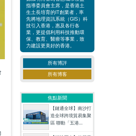
指導委員會主席，是香港土
生土長培育的IT創業者，率
先將地理資訊系統（GIS）科
技引入香港，惠及各行各
業，更提倡利用科技推動環
保、教育、醫療等事業，致
力建設更美好的香港。
所有博評
會
所有博客
舉
為
焦點新聞
【鏈通全球】南沙打
造全球跨境貿易集聚
區 聯動「五港...
物