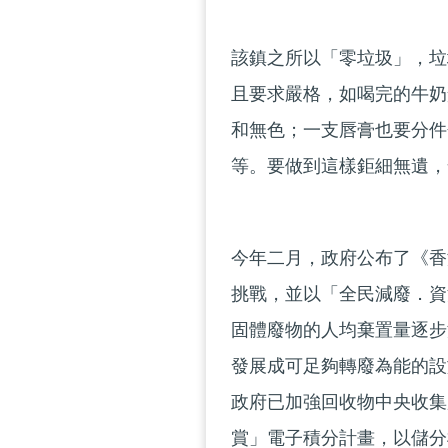
該鎮之所以「零垃圾」，垃
且要求嚴格，如喝完的牛奶
和無色；一支唇膏也要分件
等。要做到這樣鉅細無遺，
今年二月，政府公布了《香
挑戰，並以「全民減廢．資
固體廢物的人均棄置量逐步
發展成可足夠轉廢為能的設
政府已加強回收物中央收集
賞」電子積分計畫，以儲分