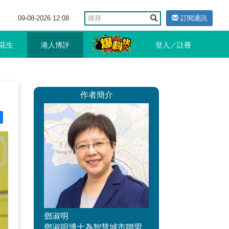
09-08-2026 12:08
訂閱通訊
花生
港人博評
登入／註冊
作者簡介
鄧淑明
鄧淑明博士為智慧城市聯盟