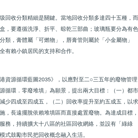
圾回收分類精細是關鍵。當地回收分類多達四十五種，
盒，要遵循洗淨、折平、晾乾三部曲；玻璃瓶要分為有
分類，膏體屬「可燃物」，唇膏管則屬於「小金屬物」
全有賴小鎮居民的支持和合作。
港資源循環藍圖2035》，以應對至二○三五年的廢物管理
源循環．零廢堆填」為願景，提出兩大目標：（一）都
減少四成至四成五，（二）回收率提升至約五成五，以
施，長遠擺脫依賴堆填區而直接處置廢物。為達成目標
服務，持續擴大十八區的社區回收網絡，並設有「綠綠
模式鼓勵市民把回收概念融入生活。