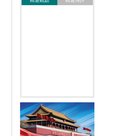
精選觀點
精選博評
回
為
廢
垃