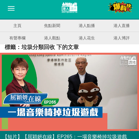
主頁
焦點新聞
港人點播
港人直播
有聲專欄
港人觀點
港人花生
港人博評
標籤：垃圾分類回收 下的文章
【短片】【屈穎妍在線】EP265：一場音樂椅掉垃圾遊戲