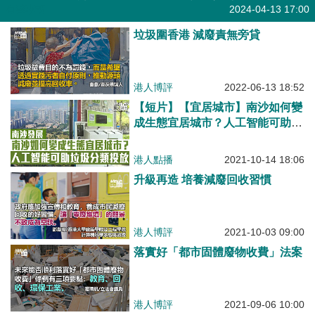
有聲專欄
2024-04-13 17:00
垃圾圍香港 減廢責無旁貸
港人博評
2022-06-13 18:52
【短片】【宜居城市】南沙如何變
成生態宜居城市？人工智能可助垃
圾分類投放
港人點播
2021-10-14 18:06
升級再造 培養減廢回收習慣
港人博評
2021-10-03 09:00
落實好「都市固體廢物收費」法案
港人博評
2021-09-06 10:00