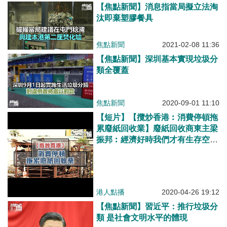
【焦點新聞】消息指當局擬立法淘
汰即棄塑膠餐具
焦點新聞
2021-02-08 11:36
【焦點新聞】深圳基本實現垃圾分
類全覆蓋
焦點新聞
2020-09-01 11:10
【短片】【攬炒香港︰消費停頓拖
累廢紙回收業】廢紙回收商東主梁
振邦︰經濟好時我們才有生存空
間、如果反對派在立法會奪過半議
席感前景悲觀、一定要向暴徒說
不！
港人點播
2020-04-26 19:12
【焦點新聞】習近平：推行垃圾分
類 是社會文明水平的體現