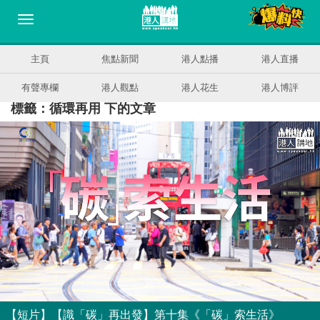
主頁
焦點新聞
港人點播
港人直播
有聲專欄
港人觀點
港人花生
港人博評
標籤：循環再用 下的文章
【短片】【識「碳」再出發】第十集《「碳」索生活》