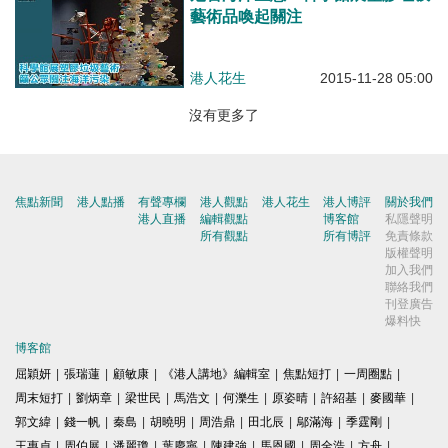
藝術品喚起關注
港人花生
2015-11-28 05:00
沒有更多了
焦點新聞
港人點播
有聲專欄
港人觀點
港人花生
港人博評
關於我們
港人直播
編輯觀點
博客館
私隱聲明
所有觀點
所有博評
免責條款
版權聲明
加入我們
聯絡我們
刊登廣告
爆料快
博客館
屈穎妍
|
張瑞蓮
|
顧敏康
|
《港人講地》編輯室
|
焦點短打
|
一周圈點
|
周末短打
|
劉炳章
|
梁世民
|
馬浩文
|
何濼生
|
原姿晴
|
許紹基
|
麥國華
|
郭文緯
|
錢一帆
|
秦島
|
胡曉明
|
周浩鼎
|
田北辰
|
鄔滿海
|
季霆剛
|
王惠貞
|
周伯展
|
潘麗瓊
|
葉慶寧
|
陳建強
|
馬恩國
|
周全浩
|
方舟
|