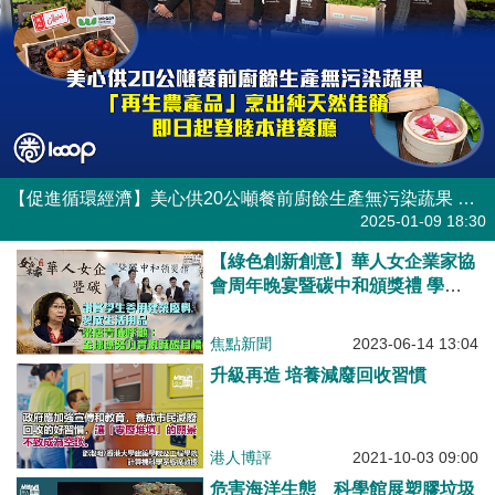
【促進循環經濟】美心供20公噸餐前廚餘生產無污染蔬果 「再生農產品」烹出純天然佳餚即日起登陸本港餐廳
焦點新聞
2025-01-09 18:30
【綠色創新創意】華人女企業家協
會周年晚宴暨碳中和頒獎禮 學生
善用建築廢料製成生活用品 梁唐
青儀呼籲：全世界應更努力實現減
焦點新聞
2023-06-14 13:04
碳目標
升級再造 培養減廢回收習慣
港人博評
2021-10-03 09:00
危害海洋生態 科學館展塑膠垃圾