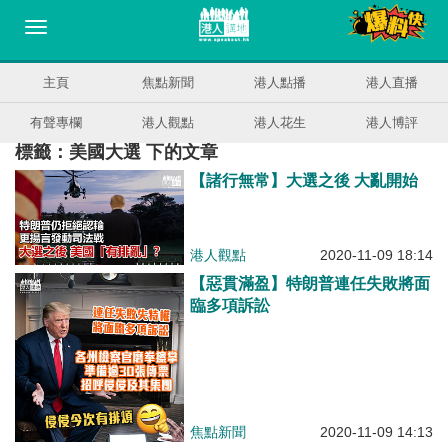
主頁
焦點新聞
港人點播
港人直播
有聲專欄
港人觀點
港人花生
港人博評
標籤：美國大選 下的文章
【諸行無常】大選之後 大亂開始
港人觀點
2020-11-09 18:14
【惡貫滿盈】特朗普連任失敗將面
臨多項訴訟
焦點新聞
2020-11-09 14:13