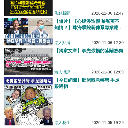
焦點新聞
2020-11-06 12:47
【短片】【心腹涉造假 黎智英不
知情？】珠海學院新傳系專業應用
教授關偉：不收貨、黎智英難卸
責！聘Mark Simon為「搭路」美
港人點播
2020-11-06 12:30
國、干預大選或被追究！
【獨家文章】事先張揚的落閘放狗
港人博評
2020-11-06 12:09
【今日網圖】肥佬黎急轉彎 手足
跟唔切
港人花生
2020-11-05 19:29