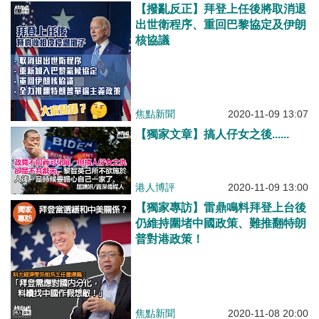
【撥亂反正】拜登上任後將取消退
出世衛程序、重回巴黎協定及伊朗
核協議
焦點新聞
2020-11-09 13:07
【獨家文章】搞人仔女之後......
港人博評
2020-11-09 13:00
【獨家專訪】雷鼎鳴料拜登上台後
仍維持圍堵中國政策、難推翻特朗
普對港政策！
焦點新聞
2020-11-08 20:00