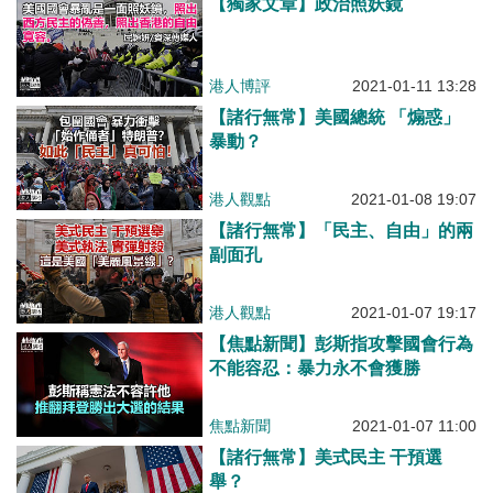
【獨家文章】政治照妖鏡
港人博評
2021-01-11 13:28
【諸行無常】美國總統 「煽惑」
暴動？
港人觀點
2021-01-08 19:07
【諸行無常】「民主、自由」的兩
副面孔
港人觀點
2021-01-07 19:17
【焦點新聞】彭斯指攻擊國會行為
不能容忍：暴力永不會獲勝
焦點新聞
2021-01-07 11:00
【諸行無常】美式民主 干預選
舉？