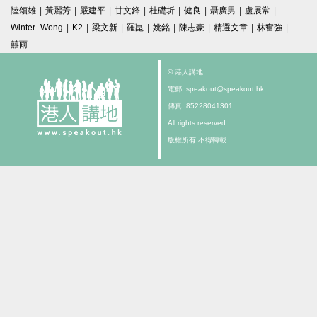
陸頌雄
|
黃麗芳
|
嚴建平
|
甘文鋒
|
杜礎圻
|
健良
|
聶廣男
|
盧展常
|
Winter Wong
|
K2
|
梁文新
|
羅崑
|
姚銘
|
陳志豪
|
精選文章
|
林奮強
|
囍雨
© 港人講地
電郵: speakout@speakout.hk
傳真: 85228041301
All rights reserved.
版權所有 不得轉載