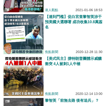
港人觀點
2021-01-06 18:53
【達到門檻】促白宮查黎智英涉干
預美國大選聯署 成功收集10.8萬簽
名
焦點新聞
2020-12-28 11:30
【美式民主】撐特朗普團體示威釀
衝突 4人被刺1人中槍
焦點新聞
2020-12-14 13:00
黎智英「前無去路 後有追兵」？