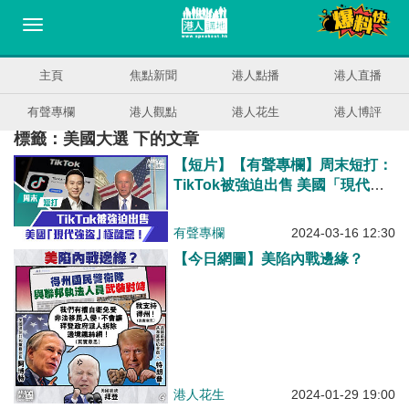
主頁
焦點新聞
港人點播
港人直播
有聲專欄
港人觀點
港人花生
港人博評
標籤：美國大選 下的文章
【短片】【有聲專欄】周末短打：
TikTok被強迫出售 美國「現代強
盜」極醜惡！
有聲專欄
2024-03-16 12:30
【今日網圖】美陷內戰邊緣？
港人花生
2024-01-29 19:00