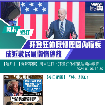
【短片】【有聲專欄】周末短打：拜登狂休假懶理國內痼疾 成近數屆最懶惰總統
有聲專欄
2024-01-06 12:30
【今日網圖】「特」別狂！