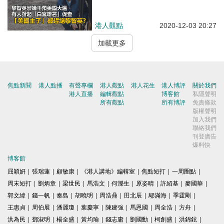
港人觀點
2020-12-03 20:27
加載更多
焦點新聞
港人點播
有聲專欄
港人觀點
港人花生
港人博評
關於我們
港人直播
編輯觀點
博客館
私隱聲明
所有觀點
所有博評
免責條款
版權聲明
加入我們
聯絡我們
刊登廣告
爆料快
博客館
屈穎妍
|
張瑞蓮
|
顧敏康
|
《港人講地》編輯室
|
焦點短打
|
一周圈點
|
周末短打
|
劉炳章
|
梁世民
|
馬浩文
|
何濼生
|
原姿晴
|
許紹基
|
麥國華
|
郭文緯
|
錢一帆
|
秦島
|
胡曉明
|
周浩鼎
|
田北辰
|
鄔滿海
|
季霆剛
|
王惠貞
|
周伯展
|
潘麗瓊
|
葉慶寧
|
陳建強
|
馬恩國
|
周全浩
|
方舟
|
洪為民
|
鄧淑明
|
楊全盛
|
黃均瑜
|
錢志庸
|
劉國勳
|
柯創盛
|
洪錦鉉
|