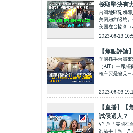
採取堅決有
台灣地區副領導
美國紐約過境。
美國在台協會（AI
2023-08-13 10:
【焦點評論
美國插手台灣事
（AIT）主席
程主要是會見三
2023-06-06 19:
【直播】【焦
試候選人？
//作為「美國
欲插手干預！/