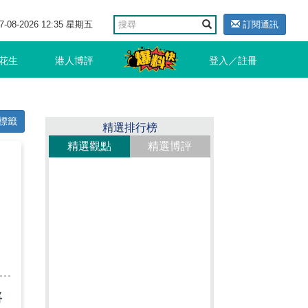
7-08-2026 12:35 星期五
訂閱通訊
花生
港人博評
登入／註冊
標籤
精選排行榜
精選觀點
精選博評
」
將