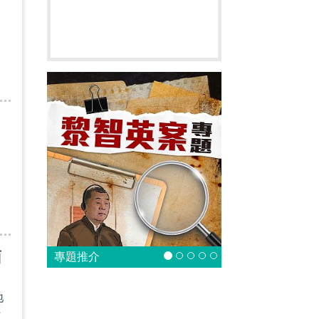
面
專題推介
地
拆