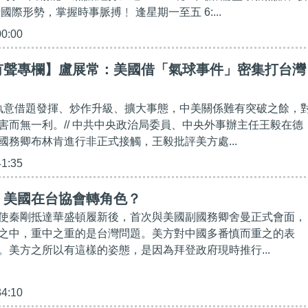
國際形勢，掌握時事脈搏﹗ 逢星期一至五 6:...
00:00
有聲專欄】盧展常：美國借「氣球事件」密集打台灣
續執意借題發揮、炒作升級、擴大事態，中美關係難有突破之餘，
害而無一利。// 中共中央政治局委員、中央外事辦主任王毅在德
國務卿布林肯進行非正式接觸，王毅批評美方處...
41:35
】美國在台協會轉角色？
使秦剛抵達華盛頓履新後，首次與美國副國務卿舍曼正式會面，
之中，重中之重的是台灣問題。美方對中國多番慎而重之的表
。美方之所以有這樣的姿態，是因為拜登政府現時推行...
34:10