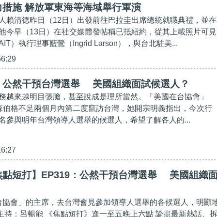
力措施 解放軍東海等海域舉行軍演
人賴清德昨日（12日）出發前往巴拉圭出席總統就職典禮，並在
他今早（13日）在社交媒體發帖稱已抵紐約，從其上載照片可見
T）執行理事藍鶯（Ingrid Larson），與台北駐美...
56:29
】公然干預台灣選舉 美國組織面試候選人？
務越來越明目張膽，甚至說成是理所當然。「美國在台協會」
羅森伯格不足兩個月內第二度竄訪台灣，她開宗明義指出，今次行
名參與明年台灣領導人選舉的候選人，希望了解各人的...
16:27
點短打】EP319：公然干預台灣選舉 美國組織
在台協會」的主席，去台灣會見參加領導人選舉的各候選人，明顯
/ 主持：呂暢能 《焦點短打》逢一至五晚上六點 論盡最新熱話、