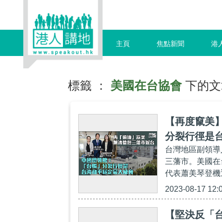
主頁
焦點新聞
港
標籤 ：
美國在台協會
下的文
【再度竄美
分裂行徑是
台灣地區副領導
三藩市。美國在台協
代表蕭美琴登機
2023-08-17 12:
【堅決反「