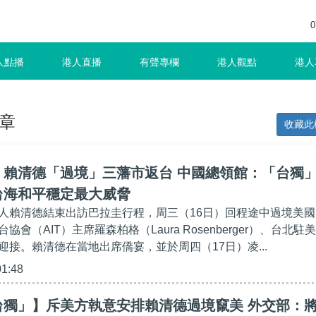
0
人點播
港人直播
有聲專欄
港人觀點
港人
章
收藏此
】賴清德「過境」三藩市返台 中國總領館：「台獨
台海和平穩定最大威脅
人賴清德結束出訪巴拉圭行程，周三（16日）回程途中過境美國
會（AIT）主席羅森柏格（Laura Rosenberger）、台北駐美
迎接。賴清德在當地出席僑宴，並於周四（17日）凌...
01:48
台獨」】斥美方執意安排賴清德過境竄美 外交部：