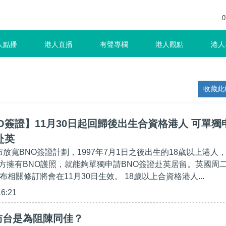
0
人點播
港人直播
有聲專欄
港人觀點
港人
收藏此
O簽證】11月30日起回歸後出生合資格港人 可單獨
赴英
放寬BNO簽證計劃，1997年7月1日之後出生的18歲以上港人
方擁有BNO護照，就能夠單獨申請BNO簽證赴英居留。英國周
布相關修訂將會在11月30日生效。 18歲以上合資格港人...
16:21
訪台是為阻陳同佳？