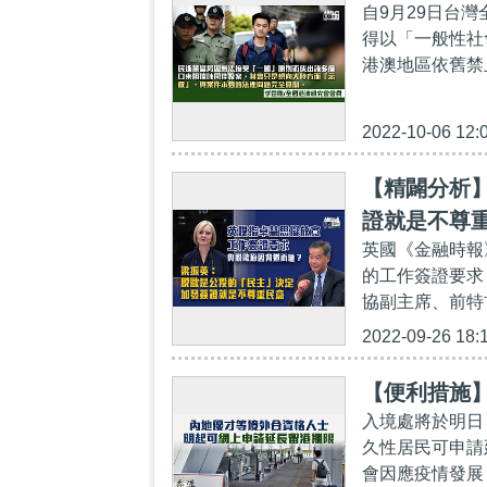
自9月29日台
得以「一般性社
港澳地區依舊禁
2022-10-06 12:
【精闢分析
證就是不尊
英國《金融時報
的工作簽證要求
協副主席、前特首
2022-09-26 18:
【便利措施
入境處將於明日
久性居民可申請
會因應疫情發展