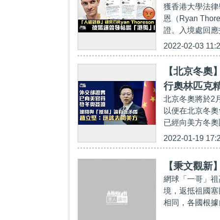
獲香港大學法律學
恩（Ryan T
證。入境處回應指
2022-02-03 11:
【北京冬奧
行奧林匹克
北京冬奧將於2
以便在北京冬奧
已經向美方冬奧
2022-01-19 17:
【秉文觀新
網球「一哥」祖
境，返抵祖國塞
相同，各國根據