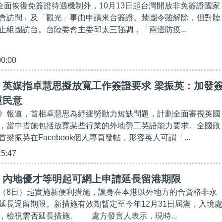
灣全面恢復免簽證待遇機制外，10月13日起台灣開放非免簽證國家
會訪問」及「觀光」事由申請來台簽證。禁團令雖解除，但對陸
止組團訪台。台陸委會主委邱太三強調，「兩邊防疫...
00:00
】英媒指卓慧思擬放寬工作簽證要求 梁振英：加發
重民意
》報道，首相卓慧思為紓緩勞動力短缺問題，計劃全面審視英國
，當中措施包括放寬某些行業的外地勞工英語能力要求。全國政
梁振英在Facebook個人專頁發帖，形容英人可謂「...
15:47
】內地優才等明起可網上申請延長留港期限
（8日）起實施新便利措施，讓身在本港以外地方的合資格非永
延長逗留期限。新措施有效期暫定至今年12月31日屆滿，入境
，檢視需否延長措施。 處方發言人表示，現時...