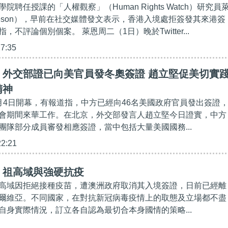
院聘任授課的「人權觀察」（Human Rights Watch）研究員
horeson），早前在社交媒體發文表示，香港入境處拒簽發其來港簽
，不評論個別個案。 萊恩周二（1日）晚於Twitter...
27:35
】外交部證已向美官員發冬奧簽證 趙立堅促美切實
精神
月4日開幕，有報道指，中方已經向46名美國政府官員發出簽證
會期間來華工作。在北京，外交部發言人趙立堅今日證實，中方
團隊部分成員審發相應簽證，當中包括大量美國國務...
22:21
】祖高域與強硬抗疫
高域因拒絕接種疫苗，遭澳洲政府取消其入境簽證，日前已經離
爾維亞。不同國家，在對抗新冠病毒疫情上的取態及立場都不盡
自身實際情況，訂立各自認為最切合本身國情的策略...