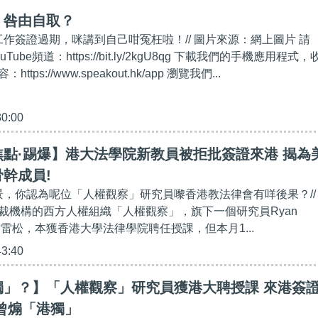
】咎由自取？
工作簽證過期，咪講到自己咁冤枉啦！// 圖片來源：網上圖片 請
uTube頻道：https://bit.ly/2kgU8qg 下載我們的手機應用程式，
tps://www.speakout.hk/app 瀏覽我們...
30:00
點·踢爆】港大法學院新教員被拒批簽證來港 揭為
幹成員!
背景，你認為呢位「人權觀察」研究員嚟香港教法律會有咩後果？/
裁機構的西方人權組織「人權觀察」，旗下一個研究員Ryan
萊恩索雷松，本獲香港大學法律學院聘任授課，但本月1...
43:40
獨」？】「人權觀察」研究員獲港大聘授課 來港簽
曾煽「港獨」