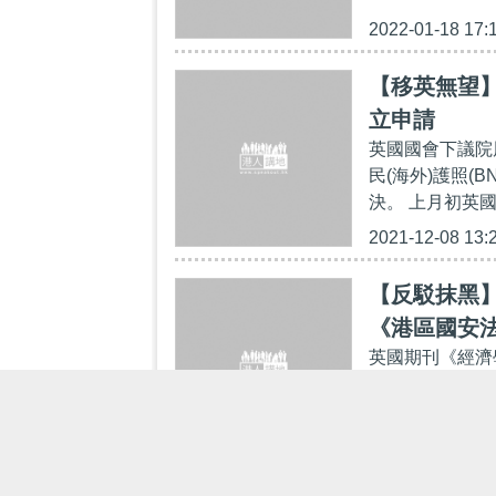
2022-01-18 17:
【移英無望】
立申請
英國國會下議院
民(海外)護照(
決。 上月初英
2021-12-08 13:
【反駁抹黑
《港區國安
英國期刊《經濟
工創22%增
將事件牽扯到香
《港區國安法》
2021-11-15 19: