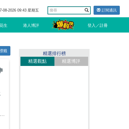
7-08-2026 09:43 星期五
訂閱通訊
花生
港人博評
登入／註冊
標籤
精選排行榜
精選觀點
精選博評
申
，
二