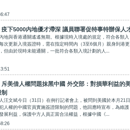
36:47
疫下5000內地優才滯深 議員聯署促特事特辦保人
內地與香港通關遙遙無期。根據現時入境處的規定，符合各類入
每次更新入境簽證時，需在指定時間內（3至6個月）親身到港更
，但由於現時未能通關，一批符合各類入境計劃的人...
13:51
】斥美借人權問題抹黑中國 外交部：對損華利益的
限制
人汪文斌今日（31日）在例行記者會上，被問到美國於本月21
犯人權的中國官員實施簽證限制的問題，他回應時宣布，為維護
發展利益，保護中方人員正當合法權益，根據中國《...
58:26