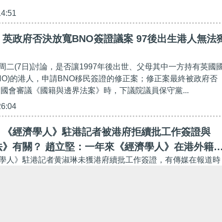
14:51
英政府否決放寬BNO簽證議案 97後出生港人無法
周二(7日)討論，是否讓1997年後出世、父母其中一方持有英國
BNO)的港人，申請BNO移民簽證的修正案；修正案最終被政府否
國國會審議《國籍與邊界法案》時，下議院議員保守黨...
26:04
】《經濟學人》駐港記者被港府拒續批工作簽證與
法》有關？ 趙立堅：一年來《經濟學人》在港外籍
學人》駐港記者黄淑琳未獲港府續批工作簽證，有傳媒在報道時
幅
港實施《港區國安法》。在北京，外交部發言人趙立堅指出，
實施後，進入香港的境外新聞媒體及從業者有增無減。...
26:57