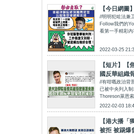
【今日網圖
//明明犯咗法兼
Follow我們的Yo
看第一手精彩內容：ht
2022-03-25 21:
【短片】【焦
國反華組織骨
//有咁嘅政治
已被中央列入制
Thoreson
2022-02-03 18:
【港大播「
被拒 被踢爆