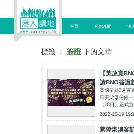
主頁
焦點新聞
港
標籤 ：
簽證
下的文章
【英放寬BN
請BNO簽證
英國早於2月宣布
只要父母任何一
（18日）正式宣
2022-10-19 19:
禁陸港澳客