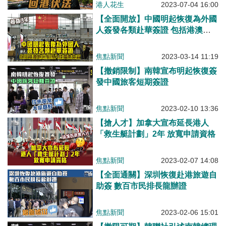
港人花生
2023-07-04 16:00
【全面開放】中國明起恢復為外國
人簽發各類赴華簽證 包括港澳地
區組團入境廣東免簽
焦點新聞
2023-03-14 11:19
【撤銷限制】南韓宣布明起恢復簽
發中國旅客短期簽證
焦點新聞
2023-02-10 13:36
【搶人才】加拿大宣布延長港人
「救生艇計劃」2年 放寬申請資格
焦點新聞
2023-02-07 14:08
【全面通關】深圳恢復赴港旅遊自
助簽 數百市民排長龍辦證
焦點新聞
2023-02-06 15:01