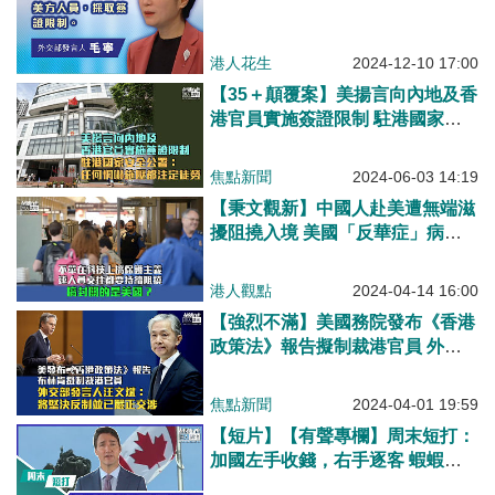
港人花生
2024-12-10 17:00
【35＋顛覆案】美揚言向內地及香
港官員實施簽證限制 駐港國家安
全公署：任何恫嚇施壓都注定徒勞
焦點新聞
2024-06-03 14:19
【秉文觀新】中國人赴美遭無端滋
擾阻撓入境 美國「反華症」病入
膏肓搞封關？
港人觀點
2024-04-14 16:00
【強烈不滿】美國務院發布《香港
政策法》報告擬制裁港官員 外交
部：將堅決反制並已嚴正交涉
焦點新聞
2024-04-01 19:59
【短片】【有聲專欄】周末短打：
加國左手收錢，右手逐客 蝦蝦霸
霸恰留學生！