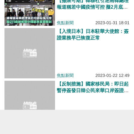
【撤限可期】韓聯社引述南韓總理
報道稱若中國疫情可控 擬2月底前
解除中國旅客簽證限制
焦點新聞
2023-01-31 18:01
【入境日本】日本駐華大使館：簽
證業務早已恢復正常
焦點新聞
2023-01-22 12:49
【反制措施】國家移民局：即日起
暫停簽發日韓公民來華口岸簽證及
過境免簽
焦點新聞
2023-01-11 15:36
【英放寬BNO簽證】11月30日起
回歸後出生合資格港人 可單獨申
請BNO簽證赴英