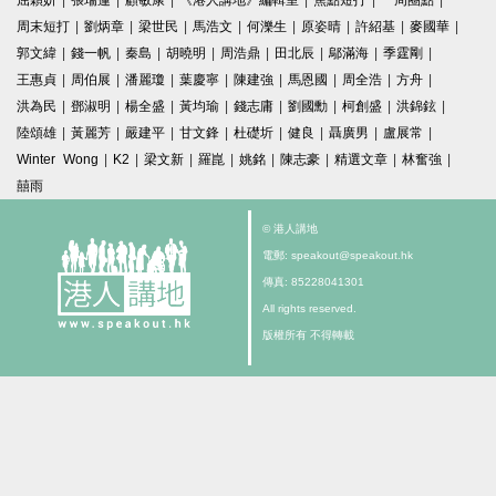
屈穎妍
|
張瑞蓮
|
顧敏康
|
《港人講地》編輯室
|
焦點短打
|
一周圈點
|
周末短打
|
劉炳章
|
梁世民
|
馬浩文
|
何濼生
|
原姿晴
|
許紹基
|
麥國華
|
郭文緯
|
錢一帆
|
秦島
|
胡曉明
|
周浩鼎
|
田北辰
|
鄔滿海
|
季霆剛
|
王惠貞
|
周伯展
|
潘麗瓊
|
葉慶寧
|
陳建強
|
馬恩國
|
周全浩
|
方舟
|
洪為民
|
鄧淑明
|
楊全盛
|
黃均瑜
|
錢志庸
|
劉國勳
|
柯創盛
|
洪錦鉉
|
陸頌雄
|
黃麗芳
|
嚴建平
|
甘文鋒
|
杜礎圻
|
健良
|
聶廣男
|
盧展常
|
Winter Wong
|
K2
|
梁文新
|
羅崑
|
姚銘
|
陳志豪
|
精選文章
|
林奮強
|
囍雨
© 港人講地
電郵: speakout@speakout.hk
傳真: 85228041301
All rights reserved.
版權所有 不得轉載