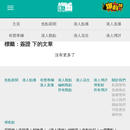
主頁
焦點新聞
港人點播
港人直播
有聲專欄
港人觀點
港人花生
港人博評
標籤：簽證 下的文章
沒有更多了
焦點新聞
港人點播
有聲專欄
港人觀點
港人花生
港人博評
關於我們
港人直播
編輯觀點
博客館
私隱聲明
所有觀點
所有博評
免責條款
版權聲明
加入我們
聯絡我們
刊登廣告
爆料快
博客館