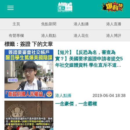
主頁
焦點新聞
港人點播
港人直播
有聲專欄
港人觀點
港人花生
港人博評
標籤：簽證 下的文章
【短片】【反恐為名，審查為
實？】美國要求簽證申請者提交5
年社交媒體資料 學生直斥不道
德：藉保護自己人民、扼殺別國人
民權益、變得不敢表達政治立場
港人點播
2019-06-04 18:38
一念豪傑，一念霸權