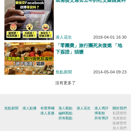
或需提交過去五年的社交媒體資料
港人花生
2018-04-01 16:30
「零團費」旅行團死灰復燃 「地
下簽證」猖獗
焦點新聞
2014-05-04 09:23
沒有更多了
焦點新聞
港人點播
有聲專欄
港人觀點
港人花生
港人博評
關於我們
港人直播
編輯觀點
博客館
私隱聲明
所有觀點
所有博評
免責條款
版權聲明
加入我們