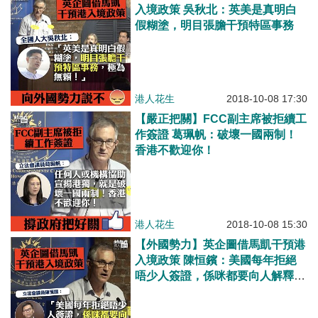
入境政策 吳秋北：英美是真明白
假糊塗，明目張膽干預特區事務
港人花生
2018-10-08 17:30
【嚴正把關】FCC副主席被拒續工
作簽證 葛珮帆：破壞一國兩制！
香港不歡迎你！
港人花生
2018-10-08 15:30
【外國勢力】英企圖借馬凱干預港
入境政策 陳恒鑌：美國每年拒絕
唔少人簽證，係咪都要向人解釋下
呢？