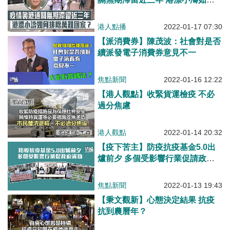
排除萬難回家？
港人點播
2022-01-17 07:30
【派消費券】陳茂波：社會對是否
續派發電子消費券意見不一
焦點新聞
2022-01-16 12:22
【港人觀點】收緊貨運檢疫 不必
過分焦慮
港人觀點
2022-01-14 20:32
【疫下苦主】防疫抗疫基金5.0出
爐前夕 多個受影響行業促請政府
資助
焦點新聞
2022-01-13 19:43
【秉文觀新】心態決定結果 抗疫
抗到農曆年？