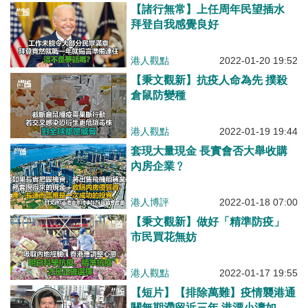
【諸行無常】上任周年民望插水
拜登自我感覺良好
港人觀點
2022-01-20 19:52
【秉文觀新】抗疫人命為先 撲殺
倉鼠防變種
港人觀點
2022-01-19 19:44
套現大量現金 長實會否大舉收購
內房企業﹖
港人博評
2022-01-18 07:00
【秉文觀新】做好「精準防疫」
市民買花無妨
港人觀點
2022-01-17 19:55
【短片】【排除萬難】疫情襲港通
關無期滯留近三年 港漂小濤如何