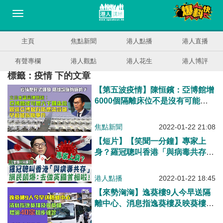
主頁
焦點新聞
港人點播
港人直播
有聲專欄
港人觀點
港人花生
港人博評
標籤：疫情 下的文章
【第五波疫情】陳恒鑌：亞博館增
6000個隔離床位不是沒有可能、
大型體育場地可考慮搭建抗疫設
施、跟進亞博館有防感染設施早前
焦點新聞
2022-01-22 21:08
被拆除事件
【短片】【笑聞一分鐘】專家上
身？羅冠聰叫香港「與病毒共存」
網民鬧爆：去做英國首相啦！
港人點播
2022-01-22 18:45
【來勢洶洶】逸葵樓9人今早送隔
離中心、消息指逸葵樓及映葵樓增
逾40宗初步確診