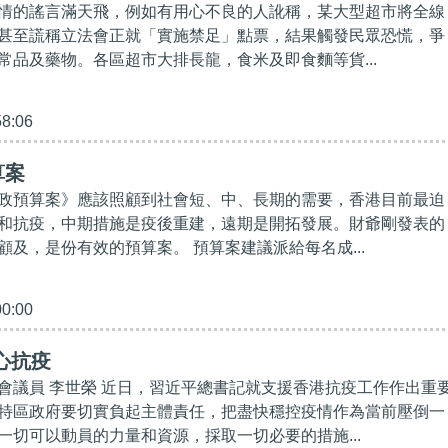
情的謠言滿天飛，例如有用心不良的人訛稱，某大型超市將全線
甚至謊稱立法會正就「實施禁足」點票，結果觸發民眾恐慌，爭
常品及藥物。各區超市大排長龍，食米及即食麵等貨...
58:06
算案
政預算案》應該照顧到社會短、中、長期的需要，香港目前最迫
和抗疫，中期措施是疫後重建，遠期是開拓發展。財爺剛發表的
顧及，是份有效的預算案。 預算案建議派給每名成...
00:00
心抗疫
會議員 李世榮 近日，習近平總書記就支援香港抗疫工作作出重
特區政府要切實負起主體責任，把盡快穩控疫情作為當前壓倒一
一切可以動員的力量和資源，採取一切必要的措施...