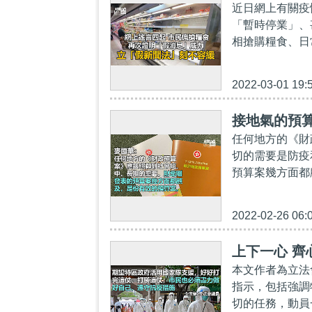
近日網上有關疫
「暫時停業」、
相搶購糧食、日
2022-03-01 19:
接地氣的預
任何地方的《財
切的需要是防疫
預算案幾方面都
2022-02-26 06:
上下一心 齊
本文作者為立法
指示，包括強調
切的任務，動員