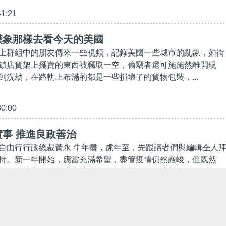
41:21
摸象那樣去看今天的美國
上群組中的朋友傳來一些視頻，記錄美國一些城市的亂象，如街
鎖店貨架上擺賣的東西被竊取一空，偷竊者還可施施然離開現
到洗劫，在路軌上布滿的都是一些損壞了的貨物包裝，...
30:00
事 推進良政善治
自由行行政總裁黃永 牛年盡，虎年至，先跟讀者們與編輯仝人
持。新一年開始，應當充滿希望，盡管疫情仍然嚴峻，但既然
的反動勢力」已從議會消失，身處危機時刻的建制各...
00:00