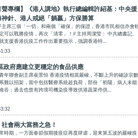
有聲專欄】《港人講地》執行總編輯許紹基：中央援
海神針、港人戒絕「躺贏」方保勝算
近平主席三個「一切」和兩個「確保」的保證，香港市民相信亦會
定可以戰勝疫情，再次「清零」！// 主持周潔莹： 中共總書記、
就支援香港抗疫工作作出重要指示，強調香港特...
51:33
特區政府應建立更穩定的食品供應
青年聯會副主席崔景恒 香港疫情相當嚴峻，不斷上升的確診宗
系難以招架，當中包括醫療系統超負荷，部份「初陽」病人未能
維谷；過去也曾有跨境司機染疫導致供港蔬菜停供...
33:32
】社會兩大當務之急！
常時期，一方面春節假期後疫症再度肆虐，迎來第五波的嚴峻疫