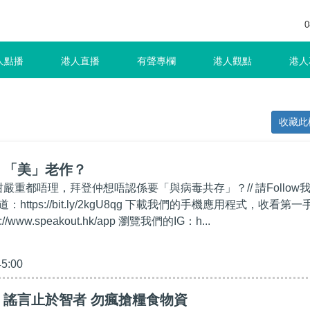
0
人點播
港人直播
有聲專欄
港人觀點
港人
收藏此
】「美」老作？
咁嚴重都唔理，拜登仲想唔認係要「與病毒共存」？// 請Follow
道：https://bit.ly/2kgU8qg 下載我們的手機應用程式，收看第一
/www.speakout.hk/app 瀏覽我們的IG：h...
45:00
】謠言止於智者 勿瘋搶糧食物資