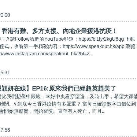
00:00
】香港有難、多方支援、內地企業援港抗疫！
 請Follow我們的YouTube頻道：https://bit.ly/2kgU8qg 下載
收看第一手精彩內容：https://www.speakout.hk/app 瀏覽
www.instagram.com/speakout_hk/?hl=z...
15:31
穎妍在線】EP16:原來我們已經超英趕美了
其實比我們想像中嚴峻，幸好中央看穿望遠，及時出手，希望大家
難關。// 到底今日香港疫情有多嚴重？ 當每日確診數字由個位到
會開始無感覺，開始習慣。直至有人死亡，而且...
17:56