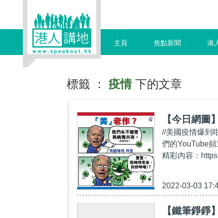
主頁
焦點新聞
港
標籤 ：
疫情
下的文章
【今日網圖
//美國疫情爆到
們的YouTube頻
精彩內容：https:/
2022-03-03 17:
【鐵筆錚錚