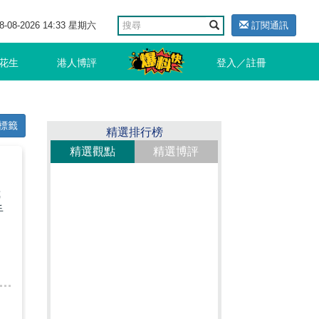
8-08-2026 14:33 星期六
訂閱通訊
花生
港人博評
登入／註冊
標籤
精選排行榜
精選觀點
精選博評
我
手