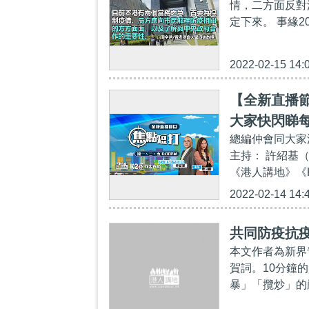
情，二方面反對
定下來。 事緣2
2022-02-15 14:
【全新直播節
大家快閃睇
總編仲會同大家
主持： 許紹基（
《港人講地》《K2
2022-02-14 14:
共同防疫抗疫
本文作者為新界
賀詞。10分鐘
暴」「攬炒」的