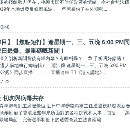
派的殘餘勢力仍在，挑撥市民不信任政府的情緒，令社會無法穩
019年本地爆發反修例風波，一些黑暴份子在外國勢...
00:48
目】【焦點短打】逢星期一、三、五晚 6:00 PM同
每日最爆、最重磅嘅新聞！
深入剖析新聞背後有咩內幕？有咩料爆？！😎 千祈唔好錯過！
港人講地執行總編輯）、蕭沛蘅 逢星期一、三、五晚 6:00 PM
秀》同步直播 ====== 直播連結 👉🏻《港人講地》...
47:22
 切勿與病毒共存
青年聯會副主席崔景恒 近日中聯辦駱惠寧主任透過視頻發表新
的賀辭回顧了香港這些年來所面對的各種挑戰和大事，包括：「黑
嚴峻局面、完善選舉制度下的選委會及立法會兩場...