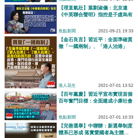
【理直氣壯】葉劉淑儀：北京違
《中英聯合聲明》指控是子虛烏有
焦點新聞
2021-09-21 19:33
【金石良言】習近平：全面準確貫
徹「一國兩制」、「港人治港」
港人花生
2021-07-01 13:52
【百年黨慶】習近平宣布實現首個
百年奮鬥目標：全面建成小康社會
焦點新聞
2021-07-01 10:33
【完善選舉】中聯辦：新選舉制度
體系已形成 落實愛國者為主體