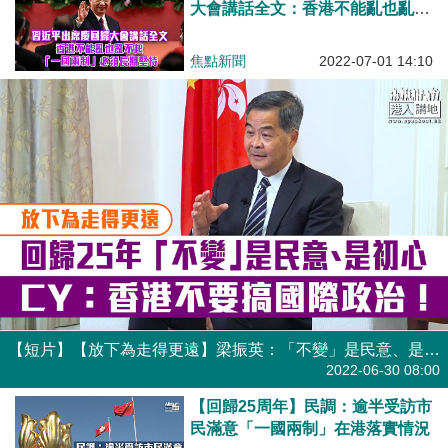
大會講話全文：香港不能亂也亂不
起 「一國兩制」必須長期堅持
焦點新聞
2022-07-01 14:10
【短片】【放下為走得更遠】梁振英：「不變」是民意、是初心 香港不搞國際政治 依《基本法》確保「一國兩制」不變形
港人點播
2022-06-30 08:00
【回歸25周年】民調：逾半受訪市
民滿意「一國兩制」在港落實情況