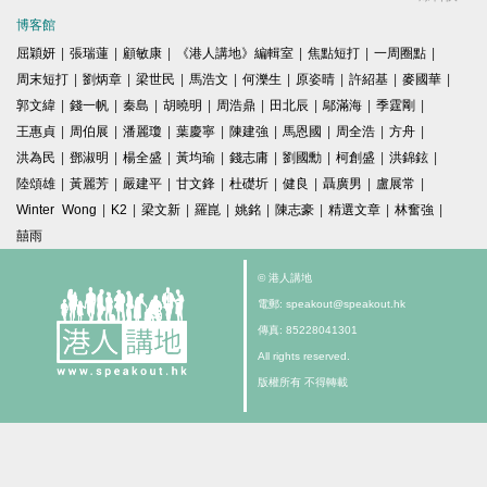
博客館
屈穎妍
|
張瑞蓮
|
顧敏康
|
《港人講地》編輯室
|
焦點短打
|
一周圈點
|
周末短打
|
劉炳章
|
梁世民
|
馬浩文
|
何濼生
|
原姿晴
|
許紹基
|
麥國華
|
郭文緯
|
錢一帆
|
秦島
|
胡曉明
|
周浩鼎
|
田北辰
|
鄔滿海
|
季霆剛
|
王惠貞
|
周伯展
|
潘麗瓊
|
葉慶寧
|
陳建強
|
馬恩國
|
周全浩
|
方舟
|
洪為民
|
鄧淑明
|
楊全盛
|
黃均瑜
|
錢志庸
|
劉國勳
|
柯創盛
|
洪錦鉉
|
陸頌雄
|
黃麗芳
|
嚴建平
|
甘文鋒
|
杜礎圻
|
健良
|
聶廣男
|
盧展常
|
Winter Wong
|
K2
|
梁文新
|
羅崑
|
姚銘
|
陳志豪
|
精選文章
|
林奮強
|
囍雨
© 港人講地
電郵: speakout@speakout.hk
傳真: 85228041301
All rights reserved.
版權所有 不得轉載