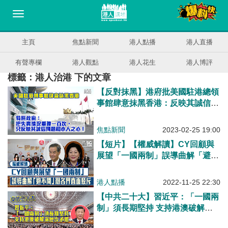
主頁
焦點新聞
港人點播
港人直播
有聲專欄
港人觀點
港人花生
港人博評
標籤：港人治港 下的文章
【反對抹黑】港府批美國駐港總領
事館肆意抹黑香港：反映其誠信問
題和小人之心！
焦點新聞
2023-02-25 19:00
【短片】【權威解讀】CY回顧與
展望「一國兩制」誤導曲解「避不
開」籲各界直面駁斥
港人點播
2022-11-25 22:30
【中共二十大】習近平：「一國兩
制」須長期堅持 支持港澳破解深
層次矛盾