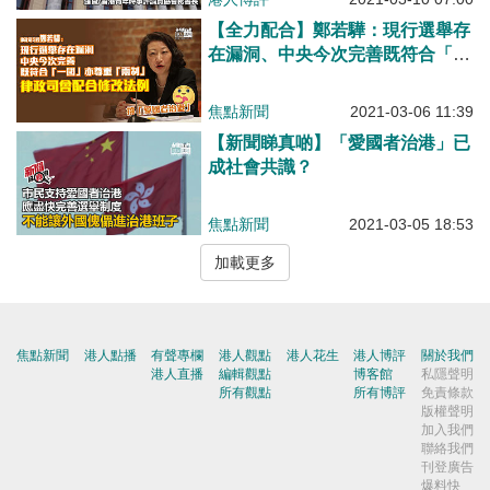
【全力配合】鄭若驊：現行選舉存
在漏洞、中央今次完善既符合「一
國」亦尊重「兩制」、律政司會配
合修改法例
焦點新聞
2021-03-06 11:39
【新聞睇真啲】「愛國者治港」已
成社會共識？
焦點新聞
2021-03-05 18:53
加載更多
焦點新聞
港人點播
有聲專欄
港人觀點
港人花生
港人博評
關於我們
港人直播
編輯觀點
博客館
私隱聲明
所有觀點
所有博評
免責條款
版權聲明
加入我們
聯絡我們
刊登廣告
爆料快