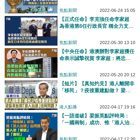
焦點新聞
2022-06-24 15:05
【正式任命】李克強任命李家超
為香港第6任行政長官 稱全力支持
特區政府依法施政
焦點新聞
2022-05-30 13:10
【中央任命】港澳辦對李家超獲任
命表示誠摯祝賀 李家超：將忠
誠、堅毅地肩負使命
焦點新聞
2022-05-20 20:12
【短片】【真知灼見】港人離開非
「移民」？疫後重建點做？ 梁振
英拆解「港人治港」出何問題？
港人點播
2022-04-17 19:16
【一語道破】梁振英點評時局：
「一國兩制」成功、惟「港人治
港」出問題、港人是「移居」非
「移民」
焦點新聞
2022-04-17 12:20