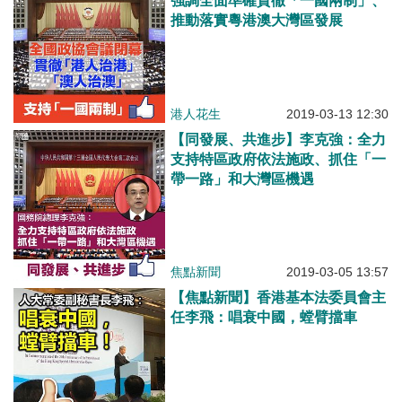
強調全面準確貫徹「一國兩制」、
推動落實粵港澳大灣區發展
港人花生
2019-03-13 12:30
【同發展、共進步】李克強：全力
支持特區政府依法施政、抓住「一
帶一路」和大灣區機遇
焦點新聞
2019-03-05 13:57
【焦點新聞】香港基本法委員會主
任李飛：唱衰中國，螳臂擋車