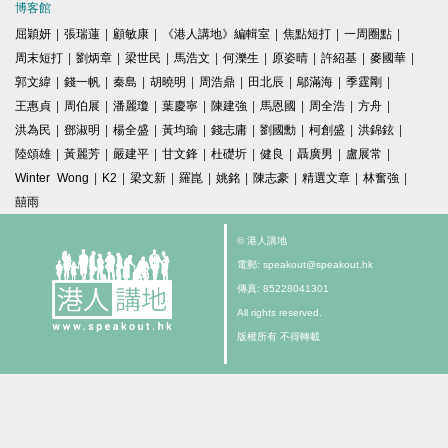
博客館
屈穎妍
|
張瑞蓮
|
顧敏康
|
《港人講地》編輯室
|
焦點短打
|
一周圈點
|
周末短打
|
劉炳章
|
梁世民
|
馬浩文
|
何濼生
|
原姿晴
|
許紹基
|
麥國華
|
郭文緯
|
錢一帆
|
秦島
|
胡曉明
|
周浩鼎
|
田北辰
|
鄔滿海
|
季霆剛
|
王惠貞
|
周伯展
|
潘麗瓊
|
葉慶寧
|
陳建強
|
馬恩國
|
周全浩
|
方舟
|
洪為民
|
鄧淑明
|
楊全盛
|
黃均瑜
|
錢志庸
|
劉國勳
|
柯創盛
|
洪錦鉉
|
陸頌雄
|
黃麗芳
|
嚴建平
|
甘文鋒
|
杜礎圻
|
健良
|
聶廣男
|
盧展常
|
Winter Wong
|
K2
|
梁文新
|
羅崑
|
姚銘
|
陳志豪
|
精選文章
|
林奮強
|
囍雨
© 港人講地
電郵: speakout@speakout.hk
傳真: 85228041301
All rights reserved.
版權所有 不得轉載