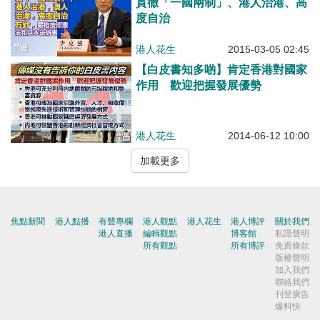
貫徹「一國兩制」、港人治港、高
度自治
港人花生
2015-03-05 02:45
【白皮書知多啲】肯定香港對國家
作用 歡迎把握發展優勢
港人花生
2014-06-12 10:00
加載更多
焦點新聞
港人點播
有聲專欄
港人觀點
港人花生
港人博評
關於我們
港人直播
編輯觀點
博客館
私隱聲明
所有觀點
所有博評
免責條款
版權聲明
加入我們
聯絡我們
刊登廣告
爆料快