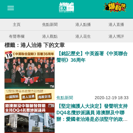
主頁
焦點新聞
港人點播
港人直播
有聲專欄
港人觀點
港人花生
港人博評
標籤：港人治港 下的文章
【銘記歷史】中英簽署《中英聯合
聲明》36周年
焦點新聞
2020-12-19 18:33
【堅定擁護人大決定】發聲明支持
DQ4名攬炒派議員 港澳辦及中聯
辦：愛國者治港是必須堅守的政治
倫理