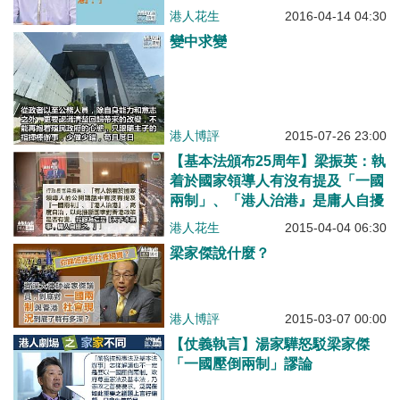
港人花生
2016-04-14 04:30
變中求變
港人博評
2015-07-26 23:00
【基本法頒布25周年】梁振英：執
着於國家領導人有沒有提及「一國
兩制」、「港人治港』是庸人自擾
港人花生
2015-04-04 06:30
梁家傑說什麼？
港人博評
2015-03-07 00:00
【仗義執言】湯家驊怒駁梁家傑
「一國壓倒兩制」謬論