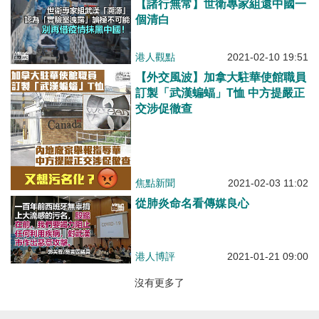
【諸行無常】世衛專家組還中國一
個清白
港人觀點
2021-02-10 19:51
【外交風波】加拿大駐華使館職員
訂製「武漢蝙蝠」T恤 中方提嚴正
交涉促徹查
焦點新聞
2021-02-03 11:02
從肺炎命名看傳媒良心
港人博評
2021-01-21 09:00
沒有更多了