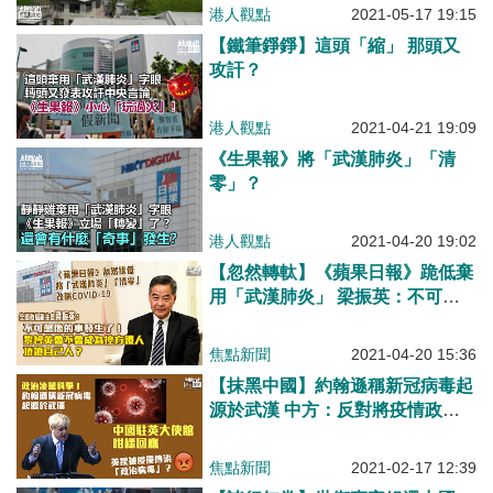
港人觀點
2021-05-17 19:15
【鐵筆錚錚】這頭「縮」 那頭又
攻訐？
港人觀點
2021-04-21 19:09
《生果報》將「武漢肺炎」「清
零」？
港人觀點
2021-04-20 19:02
【忽然轉軚】《蘋果日報》跪低棄
用「武漢肺炎」 梁振英：不可想
像的事發生了！黎智英會不會成為
控方證人，頂證自己人？
焦點新聞
2021-04-20 15:36
【抹黑中國】約翰遜稱新冠病毒起
源於武漢 中方：反對將疫情政治
化
焦點新聞
2021-02-17 12:39