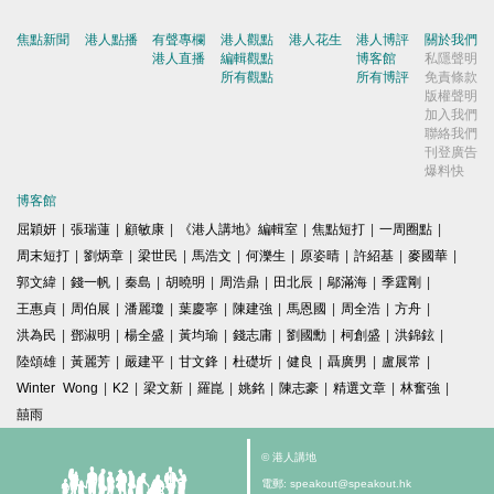
焦點新聞
港人點播
有聲專欄
港人觀點
港人花生
港人博評
關於我們
港人直播
編輯觀點
博客館
私隱聲明
所有觀點
所有博評
免責條款
版權聲明
加入我們
聯絡我們
刊登廣告
爆料快
博客館
屈穎妍
|
張瑞蓮
|
顧敏康
|
《港人講地》編輯室
|
焦點短打
|
一周圈點
|
周末短打
|
劉炳章
|
梁世民
|
馬浩文
|
何濼生
|
原姿晴
|
許紹基
|
麥國華
|
郭文緯
|
錢一帆
|
秦島
|
胡曉明
|
周浩鼎
|
田北辰
|
鄔滿海
|
季霆剛
|
王惠貞
|
周伯展
|
潘麗瓊
|
葉慶寧
|
陳建強
|
馬恩國
|
周全浩
|
方舟
|
洪為民
|
鄧淑明
|
楊全盛
|
黃均瑜
|
錢志庸
|
劉國勳
|
柯創盛
|
洪錦鉉
|
陸頌雄
|
黃麗芳
|
嚴建平
|
甘文鋒
|
杜礎圻
|
健良
|
聶廣男
|
盧展常
|
Winter Wong
|
K2
|
梁文新
|
羅崑
|
姚銘
|
陳志豪
|
精選文章
|
林奮強
|
囍雨
© 港人講地
電郵: speakout@speakout.hk