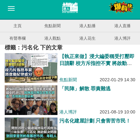
主頁
焦點新聞
港人點播
港人直播
有聲專欄
港人觀點
港人花生
港人博評
標籤：污名化 下的文章
【執正來做】浸大編委稱受打壓即
日請辭 校方斥指控不實 將啟動紀
律處分
焦點新聞
2022-01-29 14:30
「民陣」解散 罪責難逃
港人博評
2021-08-19 10:00
污名化建屋計劃 只會害苦市民！