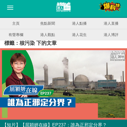
主頁
焦點新聞
港人點播
港人直播
有聲專欄
港人觀點
港人花生
港人博評
標籤：核污染 下的文章
【短片】【屈穎妍在線】EP237：誰為正邪定分界？