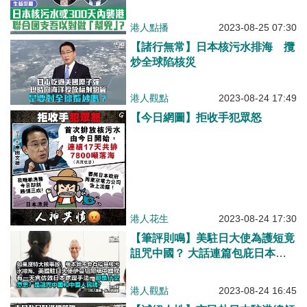
國支吾以對做「幫兇」？
港人點播
2023-08-25 07:30
【諸行無常】日本核污水排海 攬
炒全球陷核災
港人觀點
2023-08-24 17:49
【今日網圖】拒收手犯眾怒
港人花生
2023-08-24 17:30
【筆評則鳴】美駐日大使為護短竟
詛咒中國？ 大話連篇包庇日本手
法極骯髒
港人觀點
2023-08-24 16:45