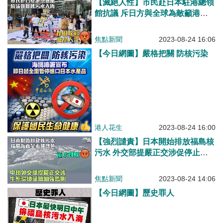
【滅絕人性】市民赴日本駐港總領
館抗議 斥日方與全球為敵籲港人
罷買日貨
焦點新聞
2023-08-24 16:06
【今日網圖】嚴格把關 防核污染
港人花生
2023-08-24 16:00
【強烈譴責】日本開始排放福島核
污水 外交部提嚴正交涉促停止錯
誤行為 生態環境部：將持續加強
監測
焦點新聞
2023-08-24 14:06
【今日網圖】歷史罪人