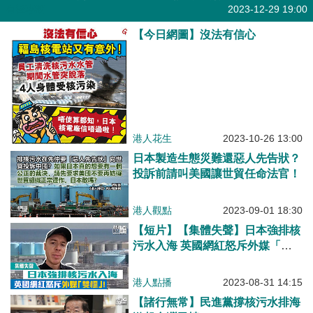
有聲專欄
2023-12-29 19:00
【今日網圖】沒法有信心
港人花生
2023-10-26 13:00
日本製造生態災難還惡人先告狀？
投訴前請叫美國讓世貿任命法官！
港人觀點
2023-09-01 18:30
【短片】【集體失聲】日本強排核
污水入海 英國網紅怒斥外媒「雙
標」！
港人點播
2023-08-31 14:15
【諸行無常】民進黨撐核污水排海