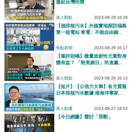
激起台灣民憤
港人觀點
2023-08-28 18:28
【強排核污水】外媒實地探訪福島
第一核電站 東電：不能自由錄音
錄影
焦點新聞
2023-08-28 16:17
【筆評則鳴】微量放射性元素對身
體有益？ 「附美媚日」民進黨醜
態盡現？
港人觀點
2023-08-28 16:13
【短片】【公信力欠奉】各方質疑
日本排核污水數據 港海洋專家促
關核裝置「治本」
港人點播
2023-08-27 18:53
【今日網圖】聲討「罪獸」