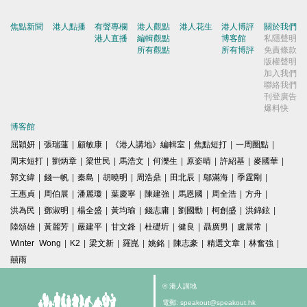
焦點新聞
港人點播
有聲專欄
港人觀點
港人花生
港人博評
關於我們
港人直播
編輯觀點
博客館
私隱聲明
所有觀點
所有博評
免責條款
版權聲明
加入我們
聯絡我們
刊登廣告
爆料快
博客館
屈穎妍
|
張瑞蓮
|
顧敏康
|
《港人講地》編輯室
|
焦點短打
|
一周圈點
|
周末短打
|
劉炳章
|
梁世民
|
馬浩文
|
何濼生
|
原姿晴
|
許紹基
|
麥國華
|
郭文緯
|
錢一帆
|
秦島
|
胡曉明
|
周浩鼎
|
田北辰
|
鄔滿海
|
季霆剛
|
王惠貞
|
周伯展
|
潘麗瓊
|
葉慶寧
|
陳建強
|
馬恩國
|
周全浩
|
方舟
|
洪為民
|
鄧淑明
|
楊全盛
|
黃均瑜
|
錢志庸
|
劉國勳
|
柯創盛
|
洪錦鉉
|
陸頌雄
|
黃麗芳
|
嚴建平
|
甘文鋒
|
杜礎圻
|
健良
|
聶廣男
|
盧展常
|
Winter Wong
|
K2
|
梁文新
|
羅崑
|
姚銘
|
陳志豪
|
精選文章
|
林奮強
|
囍雨
© 港人講地
電郵: speakout@speakout.hk