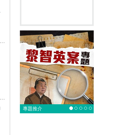
認
天
申
專題推介