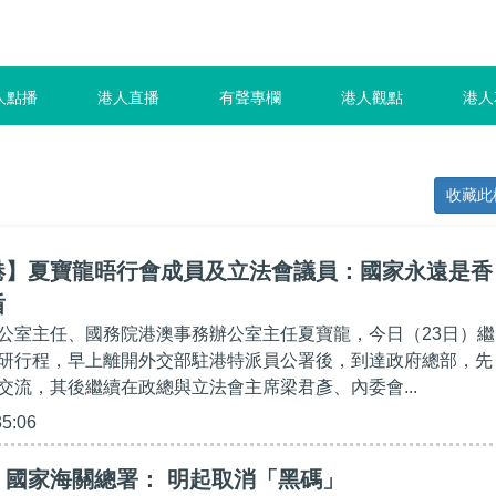
人點播
港人直播
有聲專欄
港人觀點
港人
收藏此
港】夏寶龍晤行會成員及立法會議員：國家永遠是香
盾
公室主任、國務院港澳事務辦公室主任夏寶龍，今日（23日）繼
研行程，早上離開外交部駐港特派員公署後，到達政府總部，先
交流，其後繼續在政總與立法會主席梁君彥、內委會...
35:06
】國家海關總署： 明起取消「黑碼」