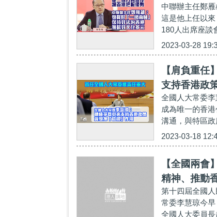
中聯辦主任鄭雁
這是他上任以來
180人出席座談
2023-03-28 19:
【肩負重任
支持香港政
全國人大常委李
成為唯一的香港
溝通，與特區政
2023-03-18 12:
【全國兩會
精神、推動
第十四屆全國人
常委李慧琼今早
全國人大委員長