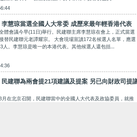
56:44
】李慧琼當選全國人大常委 成歷來最年輕香港代表
全體會議今早(11日)舉行。民建聯主席李慧琼在會上，正式當選
接替民建聯元老譚耀宗。 大會現場宣讀172名候選人名單，應選
13人。李慧琼是唯一的本港代表。其他候選人還包括...
44:36
民建聯為兩會提21項建議及提案 另已向財政司提
3月在北京召開，民建聯當中的全國人大代表及政協委員，就推
家發展，今日（19日）提出21項建議及提案，其中包括提議為
刑事罪行的香港未成年人，在港提供跨境幫教服務工...
56:27