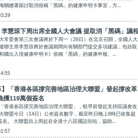
海關總署探討取消俗稱「黑碼」的健康申明卡事宜，方...
03:29
】李慧琼下周出席全國人大會議 提取消「黑碼」議
大常委會第三次會議將於下周一（26日）在北京召開，全國人大
建聯主席李慧琼將於會議期間向有關部門提交多項建議，包括取
和國出入境健康申明卡》俗稱「黑碼」的健康申報、...
14:55
革】「香港各區撐完善地區治理大聯盟」發起撐改革
晚獲119萬個簽名
「香港各區撐完善地區治理大聯盟」，較早前發起支持區議會改
大聯盟今日（14日）公布簽名數字，截至昨日晚上8時已收集超
簽名。 大聯盟自上周起在全港十八區擺設街站，協助...
31:57