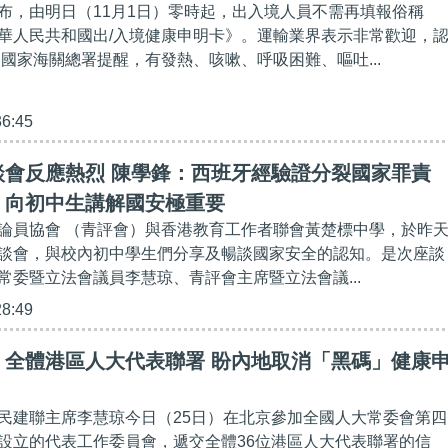
布，由明日（11月1日）零時起，出入境人員不需再填報俗稱
華人民共和國出/入境健康申明卡》。運輸業界表示非常歡迎，
 國家海關總署提醒，有發熱、咳嗽、呼吸困難、嘔吐...
36:45
談會反應熱烈 陳學鋒：西班牙經驗證分裂國家罪責
：向初中生講解國安極重要
論員協會 （青評會）與香港教育工作者聯會黃楚標中學，於昨
談會，與校內初中學生們分享及暢談國家安全的認知。是次座談
常委暨立法會議員李慧琼、青評會主席暨立法會議...
28:49
】全體港區人大代表聯署 盼內地取消「黑碼」健康
民建聯主席李慧琼今日（25日）在北京參加全國人大常委會第四
設立的代表工作委員會，遞交全體36位港區人大代表聯署的信