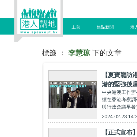
主頁
焦點新聞
港
標籤 ：
李慧琼
下的文章
【夏寶龍訪
港的堅強後
中央港澳工作辦
續在香港考察調
與行政會議早餐
2024-02-23 14:
【正式宣布