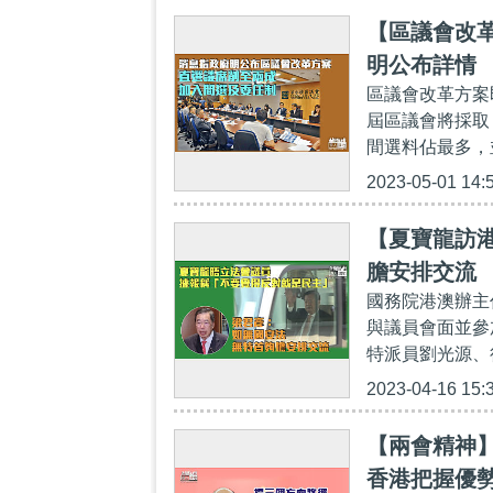
【區議會改革
明公布詳情
區議會改革方案
屆區議會將採取
間選料佔最多，
2023-05-01 14:
【夏寶龍訪
膽安排交流
國務院港澳辦主
與議員會面並參
特派員劉光源、
2023-04-16 15:
【兩會精神
香港把握優