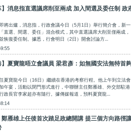
】消息指直選議席削至兩成 加入間選及委任制 政
即將出爐，消息指，行政會議今日（5月1日）舉行簡介會，新一
「直選、間選、委任」混合模式，其中直選議席大削至僅兩成，
並恢復委任制。據悉，行會明日（2日）開會討論方...
59:55
港】夏寶龍晤立會議員 梁君彥：如無國安法無特首
任夏寶龍今日（16日）繼續在香港的考察行程。他上午到立法會
加午宴，活動以閉門形式進行，中聯辦主任鄭雁雄、外交部駐港
行政長官李家超亦有隨行。據傳媒報道，預料夏寶龍...
38:14
】鄭雁雄上任後首次踏足政總開講 提三個方向路徑
勢