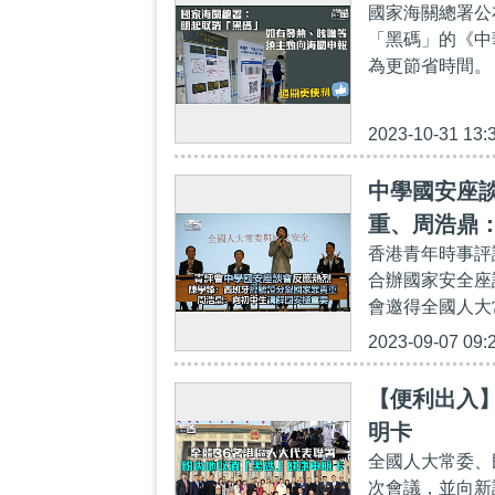
國家海關總署公
「黑碼」的《中
為更節省時間。
2023-10-31 13:
中學國安座
重、周浩鼎
香港青年時事評
合辦國家安全座
會邀得全國人大
2023-09-07 09:
【便利出入
明卡
全國人大常委、
次會議，並向新