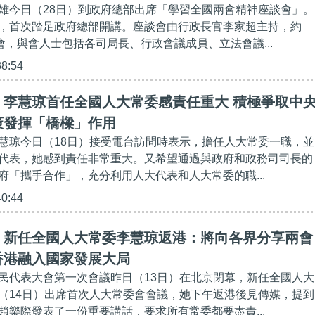
雄今日（28日）到政府總部出席「學習全國兩會精神座談會」。
，首次踏足政府總部開講。座談會由行政長官李家超主持，約
會，與會人士包括各司局長、行政會議成員、立法會議...
38:54
】李慧琼首任全國人大常委感責任重大 積極爭取中
策發揮「橋樑」作用
慧琼今日（18日）接受電台訪問時表示，擔任人大常委一職，並
代表，她感到責任非常重大。又希望通過與政府和政務司司長的
府「攜手合作」，充分利用人大代表和人大常委的職...
40:44
】新任全國人大常委李慧琼返港：將向各界分享兩會
香港融入國家發展大局
民代表大會第一次會議昨日（13日）在北京閉幕，新任全國人大
（14日）出席首次人大常委會會議，她下午返港後見傳媒，提到
趙樂際發表了一份重要講話，要求所有常委都要盡責...