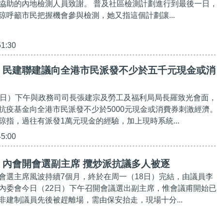
協助的內地檢測人員致謝。 普及社區檢測計劃進行到最後一日
琼呼籲市民把握機會參與檢測，她又指這個計劃讓...
51:30
】民建聯建議向全港市民派發不少於五千元現金或消
1日）下午與政務司司長張建宗及勞工及福利局局長羅致光會面，
抗疫基金向全港市民派發不少於5000元現金或消費券刺激經濟
琼指，過往有派發1萬元現金的經驗，加上現時系統...
45:00
】內會開會選副主席 攬炒派抗議多人被逐
會選主席風波持續7個月，終於在周一（18日）完結，由議員李
內委會今日（22日）下午召開會議選出副主席，惟會議甫開始已
非建制議員先後被趕離場，需由保安抬走，現場十分...