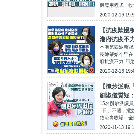
機應用程式，收看第一
2020-12-16 19:
【抗疫歎慢
港府抗疫不
本港第四波新冠
長陳肇始今早在
府抗疫不力「頭
2020-12-16 19:
【攬炒派呃「
劉淑儀質疑：
15名攬炒派議
1日。不過，攬
致流會收場。全
2020-11-13 19: