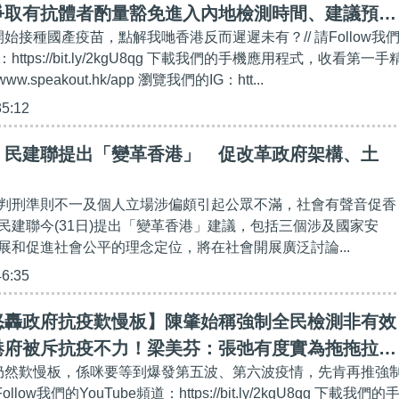
爭取有抗體者酌量豁免進入內地檢測時間、建議預算
開始接種國產疫苗，點解我哋香港反而遲遲未有？// 請Follow我
業援助
：https://bit.ly/2kgU8qg 下載我們的手機應用程式，收看第一手
www.speakout.hk/app 瀏覽我們的IG：htt...
35:12
】民建聯提出「變革香港」 促改革政府架構、土
判刑準則不一及個人立場涉偏頗引起公眾不滿，社會有聲音促香
民建聯今(31日)提出「變革香港」建議，包括三個涉及國家安
展和促進社會公平的理念定位，將在社會開展廣泛討論...
46:35
怒轟政府抗疫歎慢板】陳肇始稱強制全民檢測非有效
港府被斥抗疫不力！梁美芬：張弛有度實為拖拖拉
疫仍然歎慢板，係咪要等到爆發第五波、第六波疫情，先肯再推強
：無人手可找中央幫手！
llow我們的YouTube頻道：https://bit.ly/2kgU8qg 下載我們的