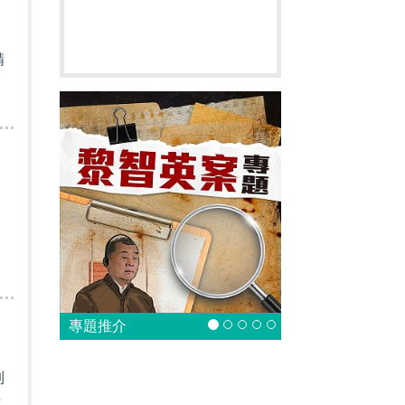
們
精
專題推介
制
手