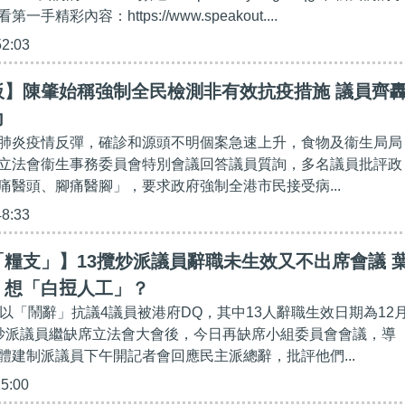
手精彩內容：https://www.speakout....
52:03
板】陳肇始稱強制全民檢測非有效抗疫措施 議員齊
力
肺炎疫情反彈，確診和源頭不明個案急速上升，食物及衞生局局
立法會衞生事務委員會特別會議回答議員質詢，多名議員批評政
痛醫頭、腳痛醫腳」，要求政府強制全港市民接受病...
48:33
糧支」】13攬炒派議員辭職未生效又不出席會議 
想「白𢭃人工」？
員以「鬧辭」抗議4議員被港府DQ，其中13人辭職生效日期為12
炒派議員繼缺席立法會大會後，今日再缺席小組委員會會議，導
體建制派議員下午開記者會回應民主派總辭，批評他們...
15:00