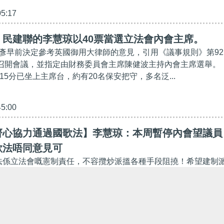
05:17
】民建聯的李慧琼以40票當選立法會內會主席。
彥早前決定參考英國御用大律師的意見，引用《議事規則》第92
日)召開會議，並指定由財務委員會主席陳健波主持內會主席選舉
15分已坐上主席台，約有20名保安把守，多名泛...
45:00
齊心協力通過國歌法】李慧琼：本周暫停內會望議員
歌法唔同意見可
歌法係立法會嘅憲制責任，不容攬炒派搵各種手段阻撓！希望建制
國歌法順利通過！// 請Follow我們的YouTube頻道：
t.ly/2kgU8qg 下載我們的手機應用程式，收看第一手精彩內...
31:22