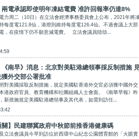
兩電承認即使明年凍結電費 准許回報率仍達8%
電力周二（10日）在立法會經濟事務委員會上公布，2021年將
每度電121.8仙，港燈則維持每度電126.4仙。不過會議上大部
電，在疫情下仍不願意減電費。 立法會議員陸頌...
4:59
】《南早》消息：北京對美駐港總領事採反制措施 
先獲外交部公署批准
明對美國採取反制措施，規定美國駐香港外交官必須獲中國外交
本港政府官員、教育機構和社團組織人士會面。《南華早報》昨
，新措施規定美國駐港總領事及其代表，如需到訪任...
33:42
通關】民建聯冀政府中秋節前推香港健康碼
及立法會議員今早到訪位於西環中山紀念公園體育館的「火眼實