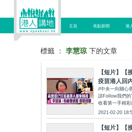
主頁
焦點新聞
港
標籤 ：
李慧琼
下的文章
【短片】【
疫苗港人回
//中央一向關
會通關；譚
請Follow我們的Y
收看第一手精彩內容：ht
2021-02-20 18:
【短片】【