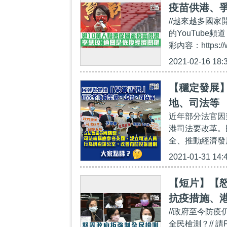
疫苗供港、
//越來越多國家
案推短期失
的YouTube頻道
彩內容：https://
2021-02-16 18:
【穩定發展
地、司法等
近年部分法官因
港司法要改革。
全、推動經濟發
2021-01-31 14:
【短片】【
抗疫措施、
//政府至今防
拉、李慧琼
全民檢測？// 請Fo