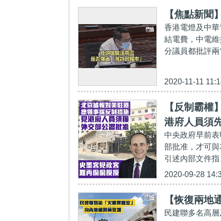
【焦點新聞】
香港電燈及中華
結電費，中電維持
分議員都批評兩
2020-11-11 11:1
【反制霸權
港府人員須
中央政府早前表
部批准，才可與
引述內部文件指
2020-09-28 14:
【恢復兩地
民建聯多名高層