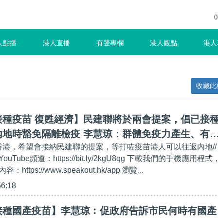
0
人點播
港人直播
有聲專欄
港人觀點
港人
收藏此
接種疫苗 復甦經濟】民建聯將於兩會提案，倡已接
內地時豁免隔離檢疫 李慧琼：群體免疫力產生、有
心香港，希望會接納民建聯的提案，等打咗疫苗港人可以往返內地//
耀宗：為己為人、盡快接種疫苗
ouTube頻道：https://bit.ly/2kgU8qg 下載我們的手機應用程式
tps://www.speakout.hk/app 瀏覽...
56:18
接種國產疫苗】李慧琼︰促政府告訴市民何時有國產