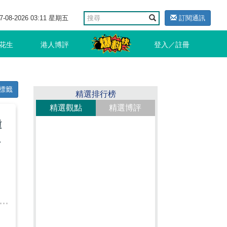
7-08-2026 03:11 星期五
訂閱通訊
花生
港人博評
登入／註冊
標籤
精選排行榜
精選觀點
精選博評
種
機
，