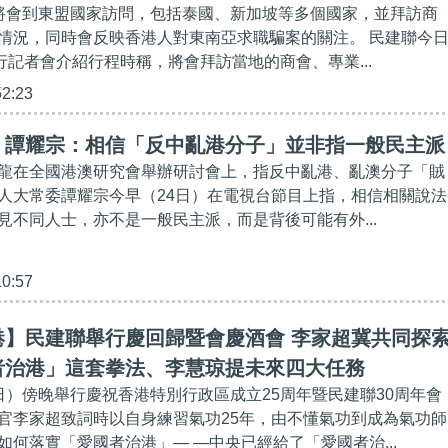
將會到東盟國家訪問，包括泰國、新加坡等多個國家，並拜訪商
情況，同時會反映香港人對東南亞求職騙案的關注。 民建聯今
行記者會介紹行程時稱，將會拜訪當地的商會、專業...
52:23
】譚耀宗：相信「反中亂港分子」並非指一般民主派
龍在全國港澳研究會舉辦研討會上，指反中亂港、亂澳分子「賊
人大常委譚耀宗今早（24日）在電視台節目上指，相信相關說法
見不同人士，亦不是一般民主派，而是背後可能有外...
10:57
港】民建聯舉行慶回歸暨會慶酒會 李家超冀共同探
者治港」這套拳法、李慧琼提未來四大任務
日）傍晚舉行慶祝香港特別行政區成立25周年暨民建聯30周年會
官李家超致詞時以自身練習氣功25年，由不懂氣功到成為氣功師
如何落實「愛國者治港」— —中央已經給了「愛國者治...