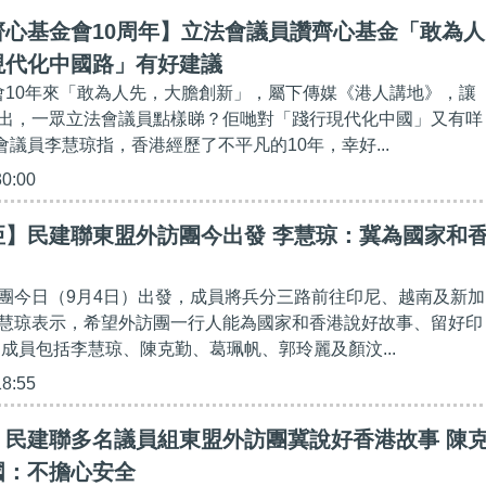
齊心基金會10周年】立法會議員讚齊心基金「敢為人
現代化中國路」有好建議
金會10年來「敢為人先，大膽創新」，屬下傳媒《港人講地》，讓
出，一眾立法會議員點樣睇？佢哋對「踐行現代化中國」又有咩
法會議員李慧琼指，香港經歷了不平凡的10年，幸好...
30:00
亞】民建聯東盟外訪團今出發 李慧琼：冀為國家和
團今日（9月4日）出發，成員將兵分三路前往印尼、越南及新加
慧琼表示，希望外訪團一行人能為國家和香港說好故事、留好印
團成員包括李慧琼、陳克勤、葛珮帆、郭玲麗及顏汶...
18:55
】民建聯多名議員組東盟外訪團冀說好香港故事 陳
國：不擔心安全