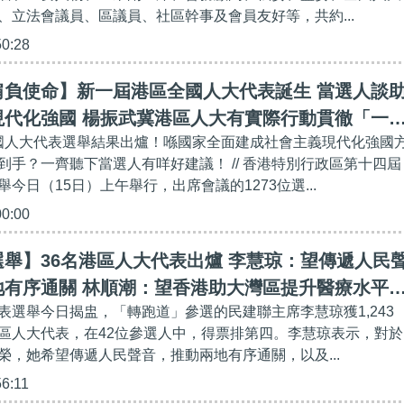
、立法會議員、區議員、社區幹事及會員友好等，共約...
50:28
肩負使命】新一屆港區全國人大代表誕生 當選人談
現代化強國 楊振武冀港區人大有實際行動貫徹「一
全國人大代表選舉結果出爐！喺國家全面建成社會主義現代化強國
到手？一齊聽下當選人有咩好建議！ // 香港特別行政區第十四屆
今日（15日）上午舉行，出席會議的1273位選...
00:00
舉】36名港區人大代表出爐 李慧琼：望傳遞人民
地有序通關 林順潮：望香港助大灣區提升醫療水平
表選舉今日揭盅，「轉跑道」參選的民建聯主席李慧琼獲1,243
接軌
區人大代表，在42位參選人中，得票排第四。李慧琼表示，對於
榮，她希望傳遞人民聲音，推動兩地有序通關，以及...
56:11