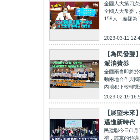
全國人大第四次
全國人大常委，
159人，差額為
2023-03-11 12:
【為民發聲】
派消費券
全國兩會即將於
動兩地合作與國
內地犯下較輕微
2023-02-19 16:
【展望未來
邁進新時代
民建聯今日(1月
禮，該黨的領導