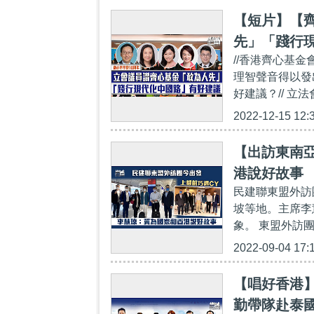
【短片】【
先」「踐行
//香港齊心基
理智聲音得以發
好建議？// 立
2022-12-15 12:
【出訪東南
港說好故事
民建聯東盟外訪
坡等地。主席李
象。 東盟外訪
2022-09-04 17:
【唱好香港
勤帶隊赴泰