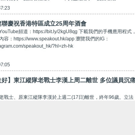
37:23
聯慶祝香港特區成立25周年酒會
ouTube頻道：https://bit.ly/2kgU8qg 下載我們的手機應用程式
ttps://www.speakout.hk/app 瀏覽我們的IG：
tagram.com/speakout_hk/?hl=zh-hk
07:05
走好】東江縱隊老戰士李漢上周二離世 多位議員沉
老戰士、原東江縱隊李漢於上週二(17日)離世，終年96歲。立法
克勤、北區區議員溫和達等均於Facebook發帖悼念。 李慧琼
日前的離開令人惋惜及難過，願他一路走好，又指會...
17:46