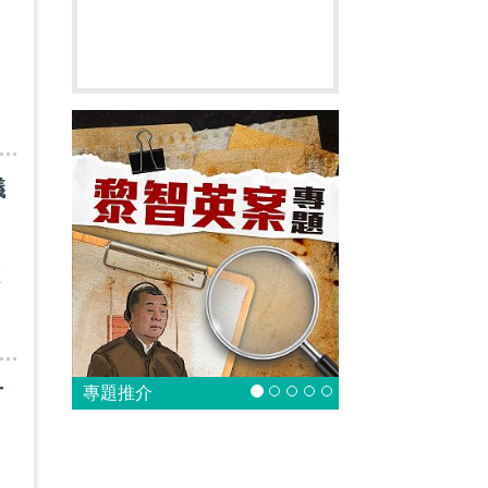
議
在
才
專題推介