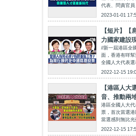
代表、問責官員
2023-01-01 17:
【短片】【
力國家建設
//新一屆港區
兩制」
面，香港有咩幫
全國人大代表選舉
2022-12-15 19:
【港區人大選
音、推動兩
港區全國人大代
早日與國際
票，首次當選港
當選感到無比光
2022-12-15 17: