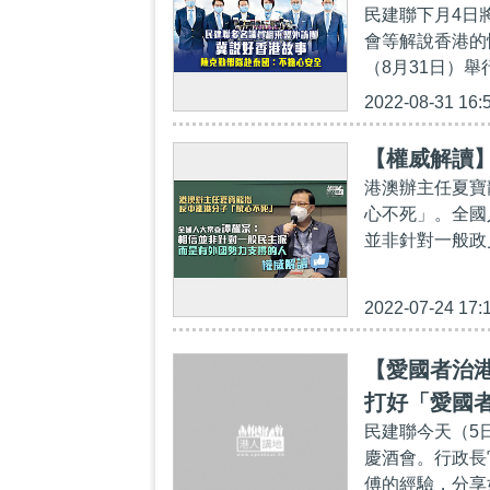
民建聯下月4日
會等解說香港的
（8月31日）舉
2022-08-31 16:
【權威解讀
港澳辦主任夏寶
心不死」。全國
並非針對一般政
2022-07-24 17:
【愛國者治
打好「愛國
民建聯今天（5
慶酒會。行政長
傅的經驗，分享