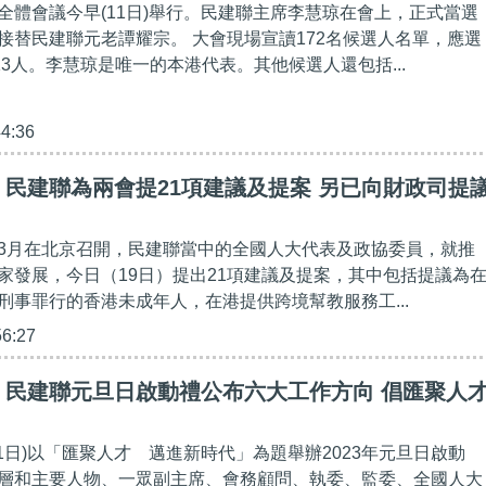
全體會議今早(11日)舉行。民建聯主席李慧琼在會上，正式當選
接替民建聯元老譚耀宗。 大會現場宣讀172名候選人名單，應選
13人。李慧琼是唯一的本港代表。其他候選人還包括...
44:36
民建聯為兩會提21項建議及提案 另已向財政司提
3月在北京召開，民建聯當中的全國人大代表及政協委員，就推
家發展，今日（19日）提出21項建議及提案，其中包括提議為
刑事罪行的香港未成年人，在港提供跨境幫教服務工...
56:27
】民建聯元旦日啟動禮公布六大工作方向 倡匯聚人
1日)以「匯聚人才 邁進新時代」為題舉辦2023年元旦日啟動
層和主要人物、一眾副主席、會務顧問、執委、監委、全國人大