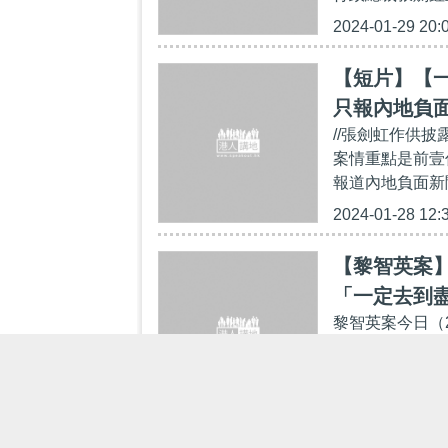
2024-01-29 20:
【短片】【
只報內地負
//張劍虹作供
案情重點是前壹
報道內地負面新
2024-01-28 12:
【黎智英案
「一定去到
黎智英案今日（
虹出庭作供的第
辦人黎智英直播
2024-01-26 15: