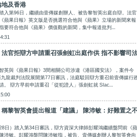
內地及香港
踏入第96日，繼續由壹傳媒創辦人、被告黎智英出庭自辯。法官
《蘋果日報》英文版是否挑選符合他與《蘋果》立場的新聞來報
指要符合他與《蘋果》價值觀的新聞，集中報道批判...
54:31
】法官拒辯方申請重召張劍虹出庭作供 指不影響司
智英與《蘋果日報》3間相關公司涉違《港區國安法》，案件今
在西九龍裁判法院展開第77日審訊，法庭駁回辯方重召前壹傳媒行
。 辯方早前申請重召「從犯證人」張劍虹就 Slac...
15:00
】稱黎智英會提出報道「建議」 陳沛敏：好難置之
28日）踏入第34日審訊，辯方資深大律師彭耀鴻繼續盤問前《
陳沛敏。彭耀鴻盤問陳沛敏指，被告、壹傳媒創辦人黎智英會向