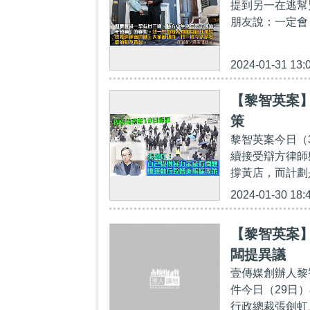
提到另一在逃幫
朋友說：一定會
2024-01-31 13:
【黎智英案
策
黎智英案今日（
續接受辯方律師
撐黃店，而計劃
2024-01-30 18:
【黎智英案
闆提異議
壹傳媒創辦人黎
件今日（29日
行政總裁張劍虹