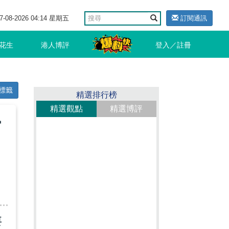
7-08-2026 04:14 星期五
訂閱通訊
花生
港人博評
登入／註冊
標籤
精選排行榜
精選觀點
精選博評
官
要