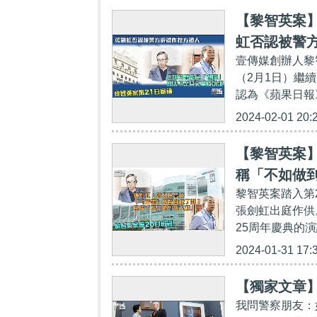
【黎智英案
虹否認被警
壹傳媒創辦人黎
（2月1日）繼
認為《蘋果日報
2024-02-01 20:
【黎智英案
稱「不如做
黎智英案踏入第
張劍虹出庭作供
25周年慶典的
2024-01-31 17:
【獨家文章
我問警察朋友：