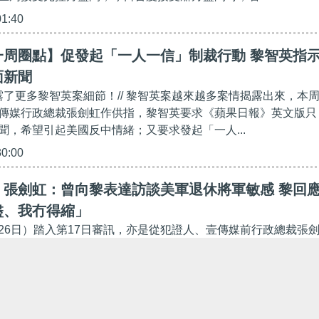
01:40
一周圈點】促發起「一人一信」制裁行動 黎智英指
面新聞
披露了更多黎智英案細節！// 黎智英案越來越多案情揭露出來，本
傳媒行政總裁張劍虹作供指，黎智英要求《蘋果日報》英文版只
聞，希望引起美國反中情緒；又要求發起「一人...
30:00
】張劍虹：曾向黎表達訪談美軍退休將軍敏感 黎回
盡、我冇得縮」
26日）踏入第17日審訊，亦是從犯證人、壹傳媒前行政總裁張
7天。對於美國前陸軍副參謀長及前港督彭定康獲邀上壹傳媒創
節目，張劍虹供稱曾因覺得邀請前美國軍官做嘉賓太...
51:11