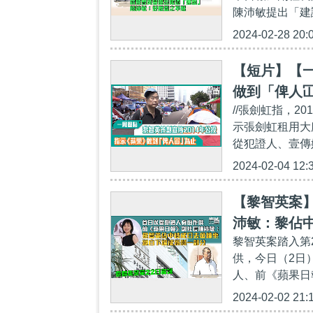
陳沛敏提出「建議
2024-02-28 20:
【短片】【一
做到「俾人
//張劍虹指，
示張劍虹租用大
從犯證人、壹傳
2024-02-04 12:
【黎智英案
沛敏：黎佔
黎智英案踏入第
供，今日（2日
人、前《蘋果日
2024-02-02 21: