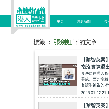
主頁
焦點新聞
港
標籤 ：
張劍虹
下的文章
【黎智英案
指沒實際退
壹傳媒創辦人黎
罪成。西九龍裁
名認罪被告的求
2026-01-12 21:
【黎智英案