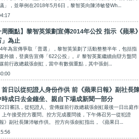
」，並舉例在2018年5月6日，黎智英向陳沛敏發Wh...
04:17
周圈點】黎智英策劃宣傳2014年公投 指示《蘋果
冚」為止
2014年為宣傳爭取「普選」，黎智英策劃了活動整整半年，包括指
廈外牆，登廣告宣傳「622公投」。// 黎智英案繼續由辯方盤問
媒前行政總裁張劍虹，當中有數個重點，其中張劍...
30:00
】首日以從犯證人身份作供 前《蘋果日報》副社長
中時成日去金鐘坐、親自下場成新聞一部分
22日審訊，從犯證人、壹傳媒前行政總裁張劍虹最後一日出庭作
）上午接受控方覆問。控方完成覆問後，下午傳召另一從犯證
報》副社長陳沛敏作供。 控方向張劍虹指出，《蘋果日...
15:56