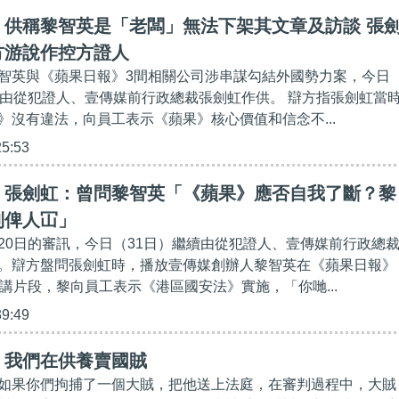
】供稱黎智英是「老闆」無法下架其文章及訪談 張
方游說作控方證人
智英與《蘋果日報》3間相關公司涉串謀勾結外國勢力案，今日
續由從犯證人、壹傳媒前行政總裁張劍虹作供。 辯方指張劍虹當
》沒有違法，向員工表示《蘋果》核心價值和信念不...
25:53
】張劍虹：曾問黎智英「《蘋果》應否自我了斷？黎
到俾人冚」
20日的審訊，今日（31日）繼續由從犯證人、壹傳媒前行政總
。辯方盤問張劍虹時，播放壹傳媒創辦人黎智英在《蘋果日報》
演講片段，黎向員工表示《港區國安法》實施，「你哋...
39:49
】我們在供養賣國賊
如果你們拘捕了一個大賊，把他送上法庭，在審判過程中，大賊