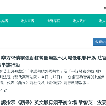
0
人點播
港人直播
有聲專欄
港人觀點
港人
收藏此
】辯方求情稱張劍虹曾圖游說他人減低犯罪行為 法
出串謀行動
智英上月被裁定「串謀勾結外國勢力」及「串謀發布煽動刊物」
判法院（暫代高等法院）今日（12日）一併處理黎智英與其餘8
情。代表《蘋果》前社長及《壹傳媒》前行政總裁張...
14:24
】認指示《蘋果》英文版毋須平衡立場 黎智英：沒