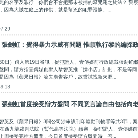
兇的名字及罪行，你們會不會把那未被捕的幫兇繩之於法？ 警
，因為大賊在庭上的作供，就是幫兇的犯罪證據。...
07:29
】張劍虹：覺得暴力示威有問題 惟須執行黎的編採
30日）踏入第19日審訊，從犯證人、壹傳媒前行政總裁張劍虹
盤問，辯方指壹傳媒創辦人黎智英推「撐小店」計劃，不是等同
是因為《蘋果日報》流失廣告客戶，故嘗試找新來源...
49:13
】張劍虹首度接受辯方盤問 不同意言論自由包括向
智英及《蘋果日報》3間公司涉串謀刊印煽動刊物罪等共3罪，案
）在西九龍裁判法院（暫代高等法院）續審。從犯證人、壹傳媒前
上周接受完控方盤問，今日首度接受辯方盤問時，否...