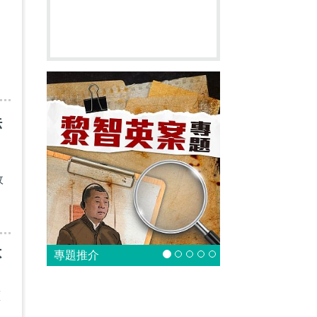
法
政
不
專題推介
蘋