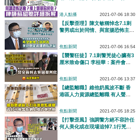
會前會長蘇紹聰逐一拆解、以暴力
造成嚴重傷亡、以達政治立場屬恐
港人點播
2021-07-06 18:30
怖活動、市民網上或口頭煽暴、可
【反擊歪理】陳文敏稱悼念7.1刺
被視作犯罪參與者而被追責
警男或出於同情、與宣揚恐怖主義
差距很大 鄧炳強不點名批評：希
望他晚上瞓得著、美化兇徒者如過
焦點新聞
2021-07-06 16:54
街老鼠！
【襲警狂徒】7.1刺警兇徒心臟有3
厘米致命傷口 李桂華：案件會交
死因裁判官處理
焦點新聞
2021-07-06 13:37
【總監離職】維他奶風波不斷 香
港區人力資源總監離職 有人聲稱
要在該公司放炸彈
焦點新聞
2021-07-05 18:25
【打擊歪風】強調警方絕不容許任
何人美化或在現場追悼7.1行兇者
蕭澤頤：帶小孩到現場悼念恐怖分