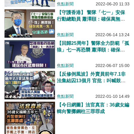
焦點新聞
2022-06-20 11:33
【守護香港】 警隊「七一」安保
行動總動員 蕭澤頤：確保萬無一
失
焦點新聞
2022-06-14 13:24
【回歸25周年】警隊全力防範「孤
狼」七一再恐襲 蕭澤頤：確保市
民歡慶回歸！
焦點新聞
2022-06-07 15:00
【反修例風波】外賣員前年7.1非
法集結囚13個月 官批：叫喊鼓吹
「港獨」、詆譭警隊口號等於破壞
社會安寧
焦點新聞
2022-01-10 14:49
【今日網圖】法官真言：36歲女編
輯向警擲鋼柱三罪罪成