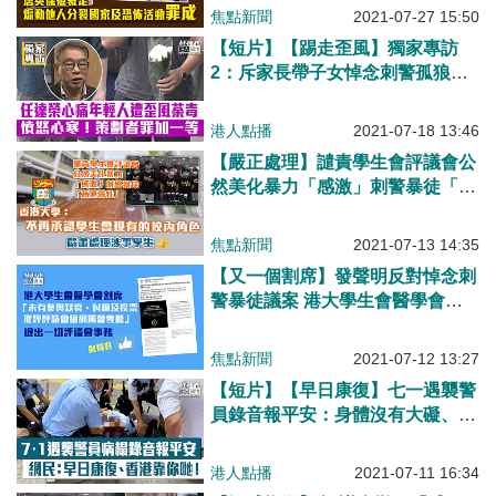
焦點新聞
2021-07-27 15:50
【短片】【踢走歪風】獨家專訪
2：斥家長帶子女悼念刺警孤狼、
心痛年輕人遭歪風荼毒 任達榮：
憤怒心寒！倡警方加強網絡巡邏、
港人點播
2021-07-18 13:46
策劃利用年輕人犯案者應罪加一
【嚴正處理】譴責學生會評議會公
等！
然美化暴力「感激」刺警暴徒「為
港犧牲」 港大：不再承認學生會
現有的校內角色
焦點新聞
2021-07-13 14:35
【又一個割席】發聲明反對悼念刺
警暴徒議案 港大學生會醫學會退
出評議會
焦點新聞
2021-07-12 13:27
【短片】【早日康復】七一遇襲警
員錄音報平安：身體沒有大礙、肺
部只有少許損傷、多謝大家關心
網民暖心打氣：早日康復、香港靠
港人點播
2021-07-11 16:34
你哋！