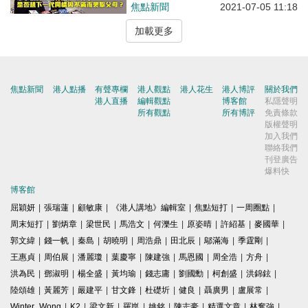
子 是否想下一代同樣因不滿而襲
焦點新聞
2021-07-05 11:18
擊父母？
加載更多
焦點新聞
港人點播
有聲專欄
港人觀點
港人花生
港人博評
關於我們
港人直播
編輯觀點
博客館
私隱聲明
所有觀點
所有博評
免責條款
版權聲明
加入我們
聯絡我們
刊登廣告
爆料快
博客館
屈穎妍
|
張瑞蓮
|
顧敏康
|
《港人講地》編輯室
|
焦點短打
|
一周圈點
|
周末短打
|
劉炳章
|
梁世民
|
馬浩文
|
何濼生
|
原姿晴
|
許紹基
|
麥國華
|
郭文緯
|
錢一帆
|
秦島
|
胡曉明
|
周浩鼎
|
田北辰
|
鄔滿海
|
季霆剛
|
王惠貞
|
周伯展
|
潘麗瓊
|
葉慶寧
|
陳建強
|
馬恩國
|
周全浩
|
方舟
|
洪為民
|
鄧淑明
|
楊全盛
|
黃均瑜
|
錢志庸
|
劉國勳
|
柯創盛
|
洪錦鉉
|
陸頌雄
|
黃麗芳
|
嚴建平
|
甘文鋒
|
杜礎圻
|
健良
|
聶廣男
|
盧展常
|
Winter Wong
|
K2
|
梁文新
|
羅崑
|
姚銘
|
陳志豪
|
精選文章
|
林奮強
|