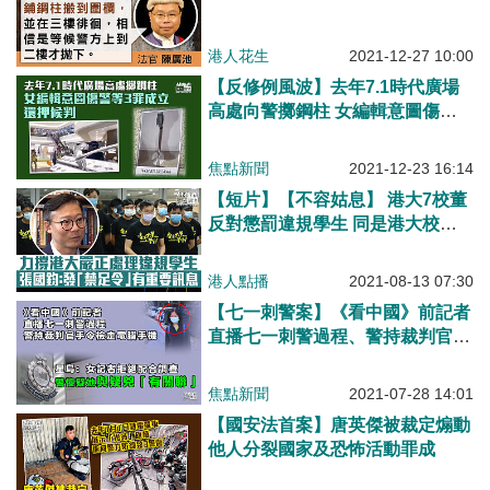
港人花生
2021-12-27 10:00
【反修例風波】去年7.1時代廣場
高處向警擲鋼柱 女編輯意圖傷人
等3罪成立
焦點新聞
2021-12-23 16:14
【短片】【不容姑息】 港大7校董
反對懲罰違規學生 同是港大校董
張國鈞：發「禁足令」有重要訊
息、學生也須守法守規、7校董與
港人點播
2021-08-13 07:30
涉事學生一丘之貉
【七一刺警案】《看中國》前記者
直播七一刺警過程、警持裁判官手
令檢走電腦手機 《星島》：疑與
兇徒有關聯
焦點新聞
2021-07-28 14:01
【國安法首案】唐英傑被裁定煽動
他人分裂國家及恐怖活動罪成