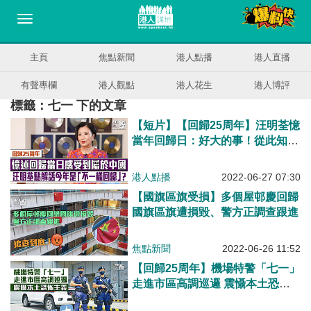
主頁
焦點新聞
港人點播
港人直播
有聲專欄
港人觀點
港人花生
港人博評
標籤：七一 下的文章
【短片】【回歸25周年】汪明荃憶
當年回歸日：好大的事！從此知道
自己真是屬於中國、香港經歷很多
變化、今年將迎「不一樣回歸」
港人點播
2022-06-27 07:30
【國旗區旗受損】多個屋邨慶回歸
國旗區旗遭損毀、警方正調查跟進
焦點新聞
2022-06-26 11:52
【回歸25周年】機場特警「七一」
走進市區高調巡邏 震懾本土恐怖
主義