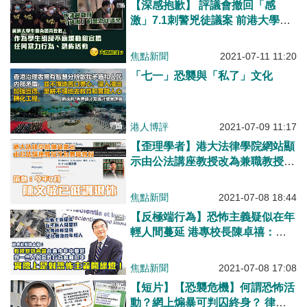
【深感抱歉】 評議會撤回「感
激」7.1刺警兇徒議案 前港大學生
會內閣再致歉：不應煽動和宣揚任
何暴力行為、恐佈活動
焦點新聞
2021-07-11 11:20
「七一」恐襲與「私了」文化
港人博評
2021-07-09 11:17
【歪理學者】港大法律學院網站顯
示由公法講座教授改為兼職教授
消息：陳文敏今年7月已低調地退
休
焦點新聞
2021-07-08 18:44
【反極端行為】恐怖主義疑似在年
輕人間蔓延 港專校長陳卓禧：
「輕視暴恐言論在青少年中蔓延，
對一些人的惡性行為無動於中，實
焦點新聞
2021-07-08 17:08
際上是對恐怖主義開綠燈！」
【短片】【恐襲危機】何謂恐怖活
動？網上煽暴可判囚終身？ 律師