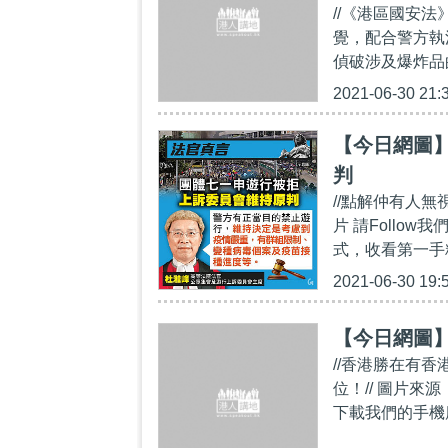
//《港區國安
覺，配合警方執
偵破涉及爆炸品
2021-06-30 21:
【今日網圖
判
//點解仲有人
片 請Follow我們
式，收看第一手精彩內容
2021-06-30 19:
【今日網圖
//香港勝在有
位！// 圖片來源：網
下載我們的手機應用