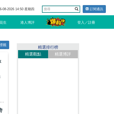
6-08-2026 14:50 星期四
訂閱通訊
花生
港人博評
登入／註冊
標籤
精選排行榜
精選觀點
精選博評
評
港
奇