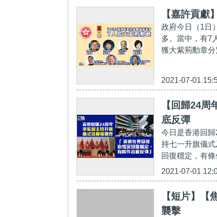
【嘉許貢獻】
政府今日（1日
多。當中，有7
獲大紫荊勳章分
2021-07-01 15:
【回歸24周
底反彈
今日是香港回歸
持七一升旗儀式
回復穩定，有條
2021-07-01 12:
【短片】【焦
襲擊