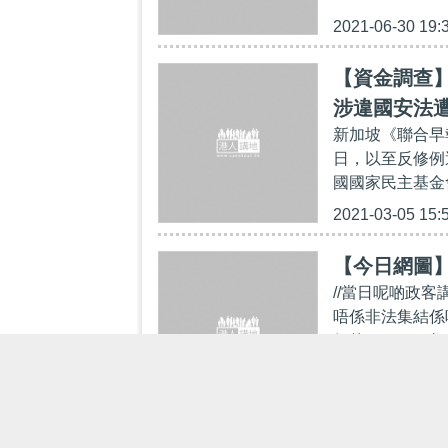
2021-06-30 19:
【資金調查
涉違國安法
新加坡《聯合早
日，以至反修例
國國家民主基金
2021-03-05 15:
【今日網圖】
//當日呢啲政
唔係非法集結係咩
們的YouTube頻道：
2020-12-08 21: