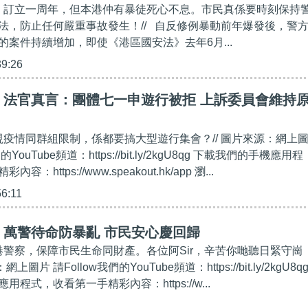
法》訂立一周年，但本港仲有暴徒死心不息。市民真係要時刻保持
法，防止任何嚴重事故發生！// 自反修例暴動前年爆發後，警
的案件持續增加，即使《港區國安法》去年6月...
39:26
】法官真言：團體七一申遊行被拒 上訴委員會維持
無視疫情同群組限制，係都要搞大型遊行集會？// 圖片來源：網上
的YouTube頻道：https://bit.ly/2kgU8qg 下載我們的手機應用程
：https://www.speakout.hk/app 瀏...
56:11
】萬警待命防暴亂 市民安心慶回歸
香港警察，保障市民生命同財產。各位阿Sir，辛苦你哋聽日緊守崗
上圖片 請Follow我們的YouTube頻道：https://bit.ly/2kgU8q
程式，收看第一手精彩內容：https://w...