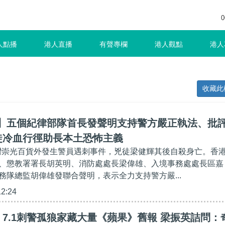
0
人點播
港人直播
有聲專欄
港人觀點
港人
收藏此
案】五個紀律部隊首長發聲明支持警方嚴正執法、批
徒冷血行徑助長本土恐怖主義
鑼灣崇光百貨外發生警員遇刺事件，兇徒梁健輝其後自殺身亡。香
、懲教署署長胡英明、消防處處長梁偉雄、入境事務處處長區嘉
務隊總監胡偉雄發聯合聲明，表示全力支持警方嚴...
12:24
7.1刺警孤狼家藏大量《蘋果》舊報 梁振英詰問：