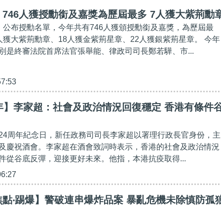
746人獲授勳銜及嘉獎為歷屆最多 7人獲大紫荊勳
）公布授勳名單，今年共有746人獲頒授勳銜及嘉獎，為歷屆最
人獲大紫荊勳章、18人獲金紫荊星章、22人獲銀紫荊星章。 今年
別是終審法院首席法官張舉能、律政司司長鄭若驊、市...
57:53
年】李家超：社會及政治情況回復穩定 香港有條件
24周年紀念日，新任政務司司長李家超以署理行政長官身份，主
及慶祝酒會。李家超在酒會致詞時表示，香港的社會及政治情況
件從谷底反彈，迎接更好未來。他指，本港抗疫取得...
06:27
點‧踢爆】警破連串爆炸品案 暴亂危機未除慎防孤