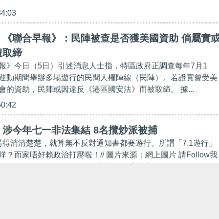
34:03
】《聯合早報》：民陣被查是否獲美國資助 倘屬實
遭取締
報》今日（5日）引述消息人士指，特區政府正調查每年7月1
運動期間舉辦多場遊行的民間人權陣線（民陣）。若證實曾受美
會的資助，民陣或因違反《港區國安法》而被取締。 據...
50:42
涉今年七一非法集結 8名攬炒派被捕
客講得清清楚楚，就算無不反對通知書都要遊行。所謂「7.1遊行」
？而家唔好賴政治打壓啦！// 圖片來源：網上圖片 請Follow我
https://bit.ly/2kgU8qg 下載我們的手機應...
15:00