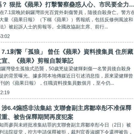
嗎？ 狠批《蘋果》打擊警察蠱惑人心、市民要全力
輝在7.1當晚於銅鑼灣崇光百貨外刺傷警員，隨後自殺身亡。警方
大量《蘋果日報》（下稱《蘋果》）舊報紙，包括反修例風波和
法》被起訴人士的剪報等。全國政協副主席、前行...
53:02
7.1刺警「孤狼」 曾任《蘋果》資料搜集員 住所藏
文宣、《蘋果》剪報自製筆記
日銅鑼灣發生孤狼式恐襲，50歲兇徒梁健輝刺傷一名警員後自殺身
徒的背景曝光。據多間本地傳媒近日引述消息指，原來梁健輝曾
停刊的《蘋果日報》，任職資料搜集員數個月，至今仍...
32:19
涉6.4煽惑非法集結 支聯會副主席鄒幸彤不准保釋
嚴重、被告保釋期間再度犯案
知而參與未經批准集結罪的支聯會副主席鄒幸彤今日（2日）被
判法院提堂，控方申請保釋被拒，裁判官香淑嫻下令還押被告，