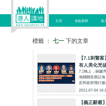
主頁
焦點新聞
港
標籤 ：
七一
下的文章
【7.1刺警
有人美化兇
7.1晚上，銅
海關關長鄧以海
宏和政府飛行服
2021-07-04 16:
【義正辭嚴】