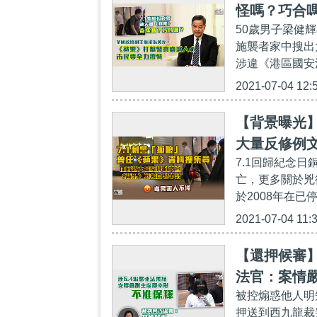
怪嗎？巧合
50歲男子梁健
警
施襲者家中搜出
涉違《港區國安
2021-07-04 12:
【背景曝光】
大量反修例
7.1回歸紀念
亡，更多關於兇
於2008年在已
2021-07-04 11:
【還押候審】
法官：案情
被控煽惑他人明
押送到西九龍裁