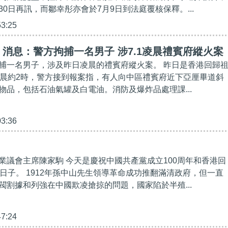
0日再訊，而鄒幸彤亦會於7月9日到法庭覆核保釋。...
53:25
消息：警方拘捕一名男子 涉7.1凌晨禮賓府縱火案
捕一名男子，涉及昨日凌晨的禮賓府縱火案。 昨日是香港回歸
凌晨約2時，警方接到報案指，有人向中區禮賓府近下亞厘畢道斜
物品，包括石油氣罐及白電油。消防及爆炸品處理課...
03:36
業議會主席陳家駒 今天是慶祝中國共產黨成立100周年和香港回
大日子。 1912年孫中山先生領導革命成功推翻滿清政府，但一直
閥割據和列強在中國欺凌搶掠的問題，國家陷於半殖...
47:24