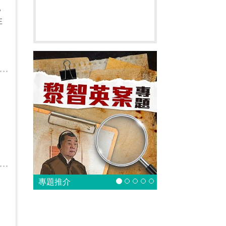
撐
在
專題推介