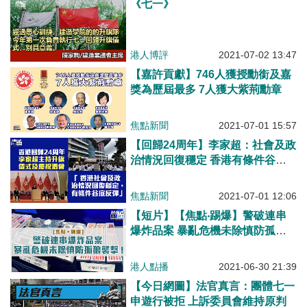
《七一》
港人博評
2021-07-02 13:47
【嘉許貢獻】746人獲授勳銜及嘉
獎為歷屆最多 7人獲大紫荊勳章
焦點新聞
2021-07-01 15:57
【回歸24周年】李家超：社會及政
治情況回復穩定 香港有條件谷底
反彈
焦點新聞
2021-07-01 12:06
【短片】【焦點‧踢爆】警破連串
爆炸品案 暴亂危機未除慎防孤狼
襲擊
港人點播
2021-06-30 21:39
【今日網圖】法官真言：團體七一
申遊行被拒 上訴委員會維持原判