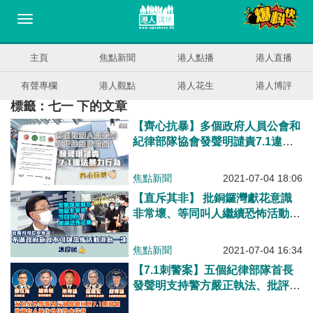
主頁
焦點新聞
港人點播
港人直播
有聲專欄
港人觀點
港人花生
港人博評
標籤：七一 下的文章
【齊心抗暴】多個政府人員公會和
紀律部隊協會發聲明譴責7.1違法
暴力行為
焦點新聞
2021-07-04 18:06
【直斥其非】 批銅鑼灣獻花意識
非常壞、等同叫人繼續恐怖活動
李家超：不滿政府施政不可與恐怖
活動混為一談
焦點新聞
2021-07-04 16:34
【7.1刺警案】五個紀律部隊首長
發聲明支持警方嚴正執法、批評有
人美化兇徒冷血行徑助長本土恐怖