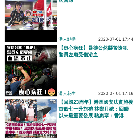
次回歸
港人點播
2020-07-01 17:44
【喪心病狂】暴徒公然襲警搶犯
警員左肩受傷浴血
港人花生
2020-07-01 17:16
【回歸23周年】港區國安法實施後
首個七一升旗禮 林鄭月娥：回歸
以來最重要發展 駱惠寧：香港由
亂到治重大轉折點