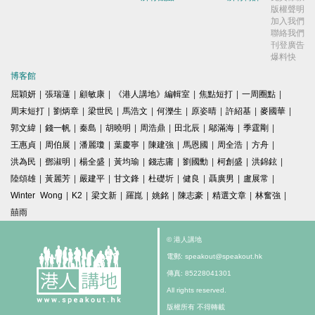
版權聲明
加入我們
聯絡我們
刊登廣告
爆料快
博客館
屈穎妍
|
張瑞蓮
|
顧敏康
|
《港人講地》編輯室
|
焦點短打
|
一周圈點
|
周末短打
|
劉炳章
|
梁世民
|
馬浩文
|
何濼生
|
原姿晴
|
許紹基
|
麥國華
|
郭文緯
|
錢一帆
|
秦島
|
胡曉明
|
周浩鼎
|
田北辰
|
鄔滿海
|
季霆剛
|
王惠貞
|
周伯展
|
潘麗瓊
|
葉慶寧
|
陳建強
|
馬恩國
|
周全浩
|
方舟
|
洪為民
|
鄧淑明
|
楊全盛
|
黃均瑜
|
錢志庸
|
劉國勳
|
柯創盛
|
洪錦鉉
|
陸頌雄
|
黃麗芳
|
嚴建平
|
甘文鋒
|
杜礎圻
|
健良
|
聶廣男
|
盧展常
|
Winter Wong
|
K2
|
梁文新
|
羅崑
|
姚銘
|
陳志豪
|
精選文章
|
林奮強
|
囍雨
© 港人講地
電郵: speakout@speakout.hk
傳真: 85228041301
All rights reserved.
版權所有 不得轉載