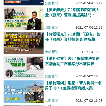
主義
焦點新聞
2021-07-04 16:12
【義正辭嚴】7.1刺警孤狼家藏大
量《蘋果》舊報 梁振英詰問：奇
怪嗎？巧合嗎？ 狠批《蘋果》打
擊警察蠱惑人心、市民要全力撐警
焦點新聞
2021-07-04 12:53
【背景曝光】7.1刺警「孤狼」 曾
任《蘋果》資料搜集員 住所藏大
量反修例文宣、《蘋果》剪報自製
筆記
焦點新聞
2021-07-04 11:32
【還押候審】涉6.4煽惑非法集結
支聯會副主席鄒幸彤不准保釋 法
官：案情嚴重、被告保釋期間再度
犯案
焦點新聞
2021-07-02 16:53
【暴徒落網】消息：警方拘捕一名
男子 涉7.1凌晨禮賓府縱火案
焦點新聞
2021-07-02 16:03