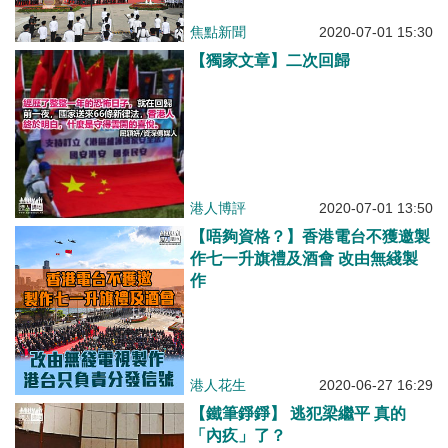
焦點新聞
2020-07-01 15:30
【獨家文章】二次回歸
港人博評
2020-07-01 13:50
【唔夠資格？】香港電台不獲邀製
作七一升旗禮及酒會 改由無綫製
作
港人花生
2020-06-27 16:29
【鐵筆錚錚】 逃犯梁繼平 真的
「內疚」了？