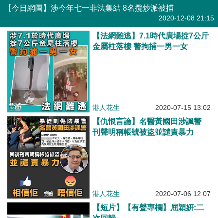
【今日網圖】涉今年七一非法集結 8名攬炒派被捕
港人花生
2020-12-08 21:15
【法網難逃】7.1時代廣場掟7公斤
金屬柱落樓 警拘捕一男一女
港人花生
2020-07-15 13:02
【仇恨言論】名醫黃國田涉諷警
刊聲明稱帳號被盜並譴責暴力
港人花生
2020-07-06 12:07
【短片】【有聲專欄】屈穎妍:二