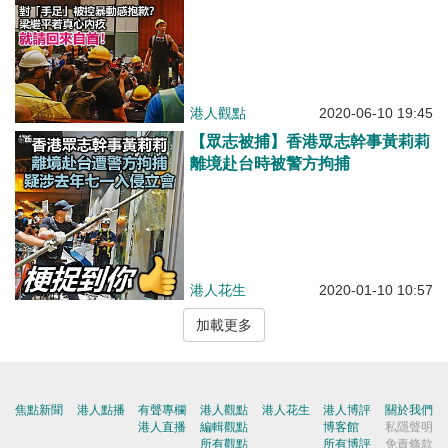
港人觀點
2020-06-10 19:45
【眾志被捕】香港眾志幹事黃莉莉
離境赴台時被警方拘捕
港人花生
2020-01-10 10:57
加載更多
焦點新聞
港人點播
有聲專欄
港人觀點
港人花生
港人博評
關於我們
港人直播
編輯觀點
博客館
私隱聲明
所有觀點
所有博評
免責條款