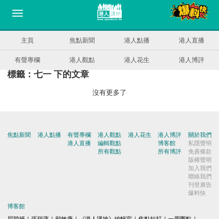
主頁
焦點新聞
港人點播
港人直播
有聲專欄
港人觀點
港人花生
港人博評
標籤：七一 下的文章
沒有更多了
焦點新聞
港人點播
有聲專欄
港人觀點
港人花生
港人博評
關於我們
港人直播
編輯觀點
博客館
私隱聲明
所有觀點
所有博評
免責條款
版權聲明
加入我們
聯絡我們
刊登廣告
爆料快
博客館