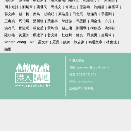
屈穎妍
|
張瑞蓮
|
顧敏康
|
《港人講地》編輯室
|
焦點短打
|
一周圈點
|
周末短打
|
劉炳章
|
梁世民
|
馬浩文
|
何濼生
|
原姿晴
|
許紹基
|
麥國華
|
郭文緯
|
錢一帆
|
秦島
|
胡曉明
|
周浩鼎
|
田北辰
|
鄔滿海
|
季霆剛
|
王惠貞
|
周伯展
|
潘麗瓊
|
葉慶寧
|
陳建強
|
馬恩國
|
周全浩
|
方舟
|
洪為民
|
鄧淑明
|
楊全盛
|
黃均瑜
|
錢志庸
|
劉國勳
|
柯創盛
|
洪錦鉉
|
陸頌雄
|
黃麗芳
|
嚴建平
|
甘文鋒
|
杜礎圻
|
健良
|
聶廣男
|
盧展常
|
Winter Wong
|
K2
|
梁文新
|
羅崑
|
姚銘
|
陳志豪
|
精選文章
|
林奮強
|
囍雨
© 港人講地
電郵: speakout@speakout.hk
傳真: 85228041301
All rights reserved.
版權所有 不得轉載